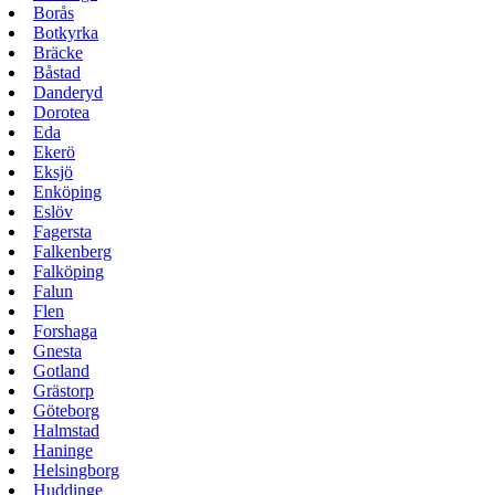
Borås
Botkyrka
Bräcke
Båstad
Danderyd
Dorotea
Eda
Ekerö
Eksjö
Enköping
Eslöv
Fagersta
Falkenberg
Falköping
Falun
Flen
Forshaga
Gnesta
Gotland
Grästorp
Göteborg
Halmstad
Haninge
Helsingborg
Huddinge