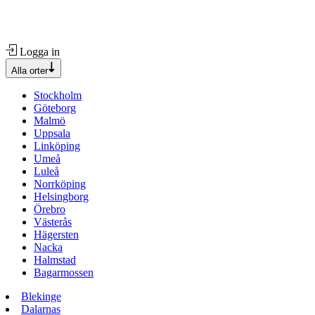
Logga in
Alla orter
Stockholm
Göteborg
Malmö
Uppsala
Linköping
Umeå
Luleå
Norrköping
Helsingborg
Örebro
Västerås
Hägersten
Nacka
Halmstad
Bagarmossen
Blekinge
Dalarnas