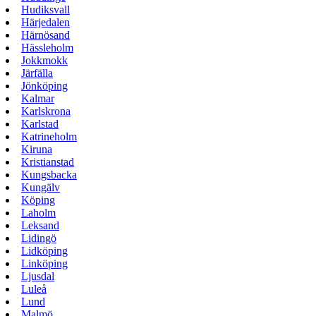
Hudiksvall
Härjedalen
Härnösand
Hässleholm
Jokkmokk
Järfälla
Jönköping
Kalmar
Karlskrona
Karlstad
Katrineholm
Kiruna
Kristianstad
Kungsbacka
Kungälv
Köping
Laholm
Leksand
Lidingö
Lidköping
Linköping
Ljusdal
Luleå
Lund
Malmö