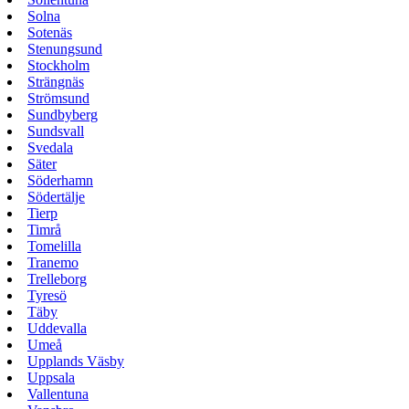
Solna
Sotenäs
Stenungsund
Stockholm
Strängnäs
Strömsund
Sundbyberg
Sundsvall
Svedala
Säter
Söderhamn
Södertälje
Tierp
Timrå
Tomelilla
Tranemo
Trelleborg
Tyresö
Täby
Uddevalla
Umeå
Upplands Väsby
Uppsala
Vallentuna