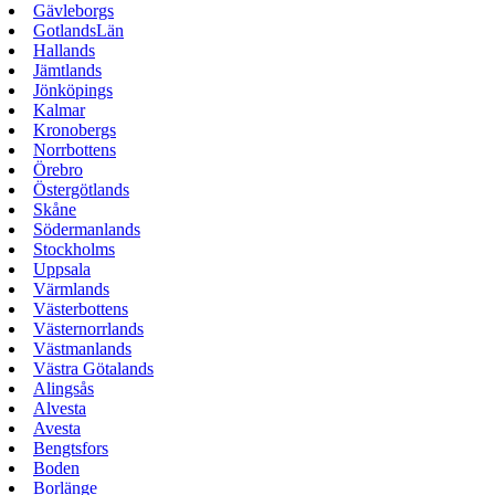
Gävleborgs
GotlandsLän
Hallands
Jämtlands
Jönköpings
Kalmar
Kronobergs
Norrbottens
Örebro
Östergötlands
Skåne
Södermanlands
Stockholms
Uppsala
Värmlands
Västerbottens
Västernorrlands
Västmanlands
Västra Götalands
Alingsås
Alvesta
Avesta
Bengtsfors
Boden
Borlänge