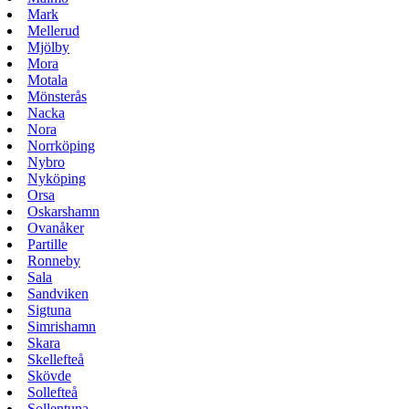
Mark
Mellerud
Mjölby
Mora
Motala
Mönsterås
Nacka
Nora
Norrköping
Nybro
Nyköping
Orsa
Oskarshamn
Ovanåker
Partille
Ronneby
Sala
Sandviken
Sigtuna
Simrishamn
Skara
Skellefteå
Skövde
Sollefteå
Sollentuna