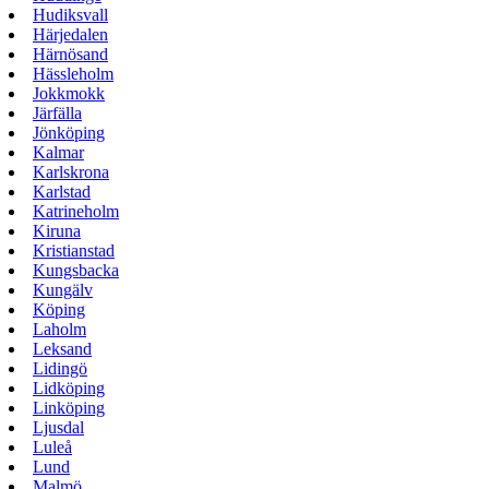
Hudiksvall
Härjedalen
Härnösand
Hässleholm
Jokkmokk
Järfälla
Jönköping
Kalmar
Karlskrona
Karlstad
Katrineholm
Kiruna
Kristianstad
Kungsbacka
Kungälv
Köping
Laholm
Leksand
Lidingö
Lidköping
Linköping
Ljusdal
Luleå
Lund
Malmö