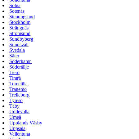
Solna
Sotenäs
Stenungsund
Stockholm
Strängnäs
Strömsund
Sundbyberg
Sundsvall
Svedala
Säter
Söderhamn
Södertälje
Tierp
Timrå
Tomelilla
Tranemo
Trelleborg
Tyresö
Täby
Uddevalla
Umeå
Upplands Väsby
Uppsala
Vallentuna