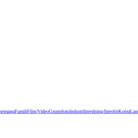
nemang
Familj
Film/Video
Gruppfoto
Industri
Inredning/Interiör
Konst
Lan