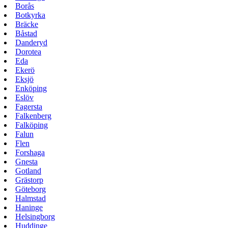
Borås
Botkyrka
Bräcke
Båstad
Danderyd
Dorotea
Eda
Ekerö
Eksjö
Enköping
Eslöv
Fagersta
Falkenberg
Falköping
Falun
Flen
Forshaga
Gnesta
Gotland
Grästorp
Göteborg
Halmstad
Haninge
Helsingborg
Huddinge