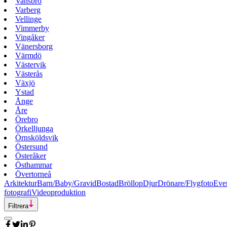
Vansbro
Varberg
Vellinge
Vimmerby
Vingåker
Vänersborg
Värmdö
Västervik
Västerås
Växjö
Ystad
Ånge
Åre
Örebro
Örkelljunga
Örnsköldsvik
Östersund
Österåker
Östhammar
Övertorneå
Arkitektur
Barn/Baby/Gravid
Bostad
Bröllop
Djur
Drönare/Flygfoto
Eve
fotografi
Videoproduktion
Filtrera