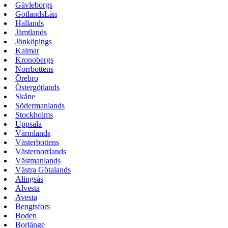
Gävleborgs
GotlandsLän
Hallands
Jämtlands
Jönköpings
Kalmar
Kronobergs
Norrbottens
Örebro
Östergötlands
Skåne
Södermanlands
Stockholms
Uppsala
Värmlands
Västerbottens
Västernorrlands
Västmanlands
Västra Götalands
Alingsås
Alvesta
Avesta
Bengtsfors
Boden
Borlänge