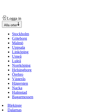
Logga in
Alla orter
Stockholm
Göteborg
Malmö
Uppsala
Linköping
Umeå
Luleå
Norrköping
Helsingborg
Örebro
Västerås
Hägersten
Nacka
Halmstad
Bagarmossen
Blekinge
Dalarnas