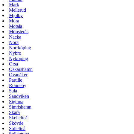
Mark
Mellerud
Mjölby
Mora
Motala
Mönsterås
Nacka
Nora
Norrköping
Nybro
Nyköping
Orsa
Oskarshamn
Ovanåker
Partille
Ronneby
Sala
Sandviken
Sigtuna
Simrishamn
Skara
Skellefteå
Skövde
Sollefteå
Sollentuna