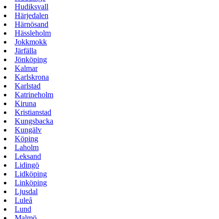
Hudiksvall
Härjedalen
Härnösand
Hässleholm
Jokkmokk
Järfälla
Jönköping
Kalmar
Karlskrona
Karlstad
Katrineholm
Kiruna
Kristianstad
Kungsbacka
Kungälv
Köping
Laholm
Leksand
Lidingö
Lidköping
Linköping
Ljusdal
Luleå
Lund
Malmö