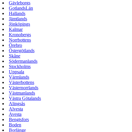
Gävleborgs
GotlandsLän
Hallands
Jämtlands
Jönköpings
Kalmar
Kronobergs
Norrbottens
Örebro
Östergötlands
Skåne
Södermanlands
Stockholms
Uppsala
Värmlands
Västerbottens
Västernorrlands
Västmanlands
Västra Götalands
Alingsås
Alvesta
Avesta
Bengtsfors
Boden
Borlänge