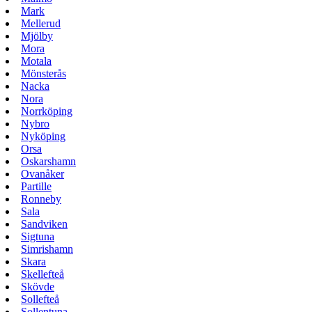
Mark
Mellerud
Mjölby
Mora
Motala
Mönsterås
Nacka
Nora
Norrköping
Nybro
Nyköping
Orsa
Oskarshamn
Ovanåker
Partille
Ronneby
Sala
Sandviken
Sigtuna
Simrishamn
Skara
Skellefteå
Skövde
Sollefteå
Sollentuna