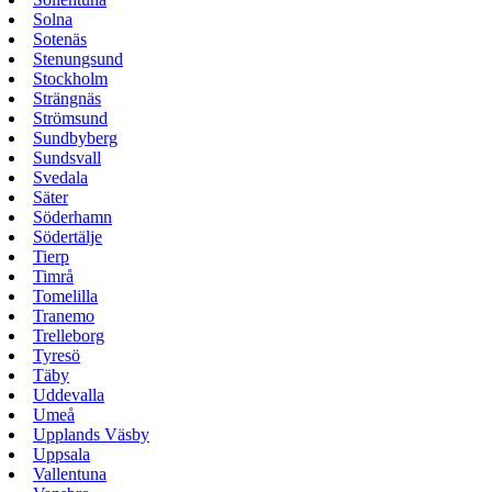
Solna
Sotenäs
Stenungsund
Stockholm
Strängnäs
Strömsund
Sundbyberg
Sundsvall
Svedala
Säter
Söderhamn
Södertälje
Tierp
Timrå
Tomelilla
Tranemo
Trelleborg
Tyresö
Täby
Uddevalla
Umeå
Upplands Väsby
Uppsala
Vallentuna