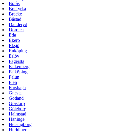
Borås
Botkyrka
Bräcke
Båstad
Danderyd
Dorotea
Eda
Ekerö
Eksjö
Enköping
Eslöv
Fagersta
Falkenberg
Falköping
Falun
Flen
Forshaga
Gnesta
Gotland
Grästorp
Göteborg
Halmstad
Haninge
Helsingborg
Huddinge