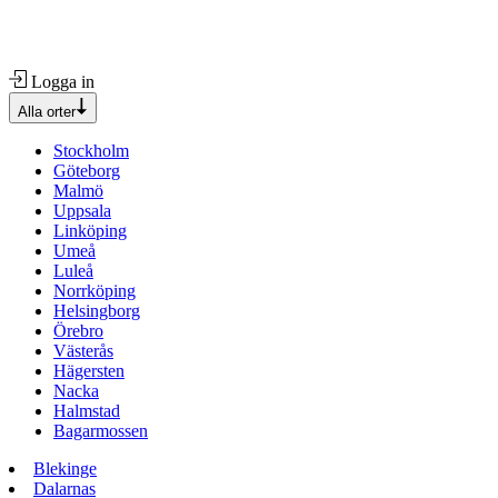
Logga in
Alla orter
Stockholm
Göteborg
Malmö
Uppsala
Linköping
Umeå
Luleå
Norrköping
Helsingborg
Örebro
Västerås
Hägersten
Nacka
Halmstad
Bagarmossen
Blekinge
Dalarnas