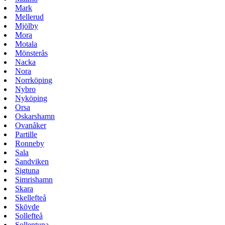
Mark
Mellerud
Mjölby
Mora
Motala
Mönsterås
Nacka
Nora
Norrköping
Nybro
Nyköping
Orsa
Oskarshamn
Ovanåker
Partille
Ronneby
Sala
Sandviken
Sigtuna
Simrishamn
Skara
Skellefteå
Skövde
Sollefteå
Sollentuna