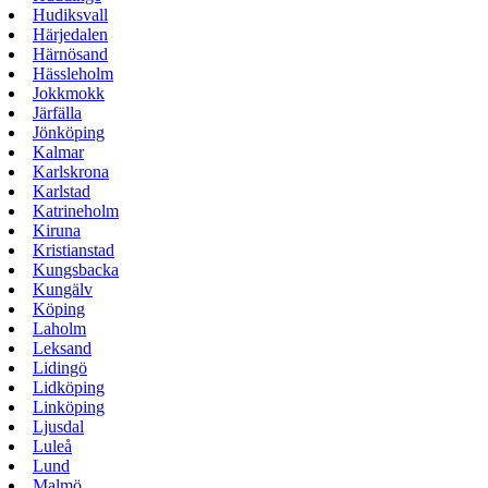
Hudiksvall
Härjedalen
Härnösand
Hässleholm
Jokkmokk
Järfälla
Jönköping
Kalmar
Karlskrona
Karlstad
Katrineholm
Kiruna
Kristianstad
Kungsbacka
Kungälv
Köping
Laholm
Leksand
Lidingö
Lidköping
Linköping
Ljusdal
Luleå
Lund
Malmö