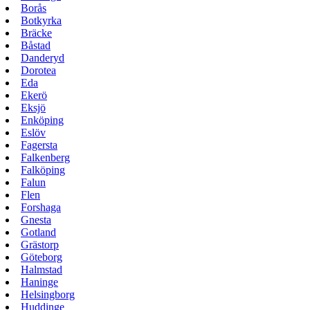
Borås
Botkyrka
Bräcke
Båstad
Danderyd
Dorotea
Eda
Ekerö
Eksjö
Enköping
Eslöv
Fagersta
Falkenberg
Falköping
Falun
Flen
Forshaga
Gnesta
Gotland
Grästorp
Göteborg
Halmstad
Haninge
Helsingborg
Huddinge