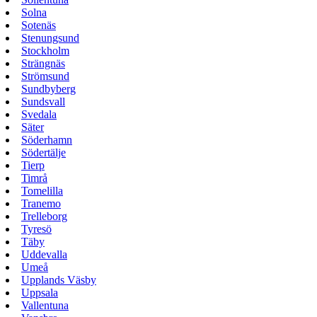
Solna
Sotenäs
Stenungsund
Stockholm
Strängnäs
Strömsund
Sundbyberg
Sundsvall
Svedala
Säter
Söderhamn
Södertälje
Tierp
Timrå
Tomelilla
Tranemo
Trelleborg
Tyresö
Täby
Uddevalla
Umeå
Upplands Väsby
Uppsala
Vallentuna