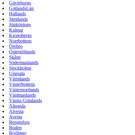
Gävleborgs
GotlandsLän
Hallands
Jämtlands
Jönköpings
Kalmar
Kronobergs
Norrbottens
Örebro
Östergötlands
Skåne
Södermanlands
Stockholms
Uppsala
Värmlands
Västerbottens
Västernorrlands
Västmanlands
Västra Götalands
Alingsås
Alvesta
Avesta
Bengtsfors
Boden
Borlänge