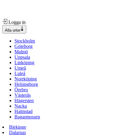
Logga in
Alla orter
Stockholm
Göteborg
Malmö
Uppsala
Linköping
Umeå
Luleå
Norrköping
Helsingborg
Örebro
Västerås
Hägersten
Nacka
Halmstad
Bagarmossen
Blekinge
Dalarnas