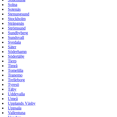
Solna
Sotenäs
Stenungsund
Stockholm
Strängnäs
Strömsund
Sundbyberg
Sundsvall
Svedala
Säter
Söderhamn
Södertälje
Tierp
Timrå
Tomelilla
Tranemo
Trelleborg
Tyresö
Täby
Uddevalla
Umeå
Upplands Väsby
Uppsala
Vallentuna