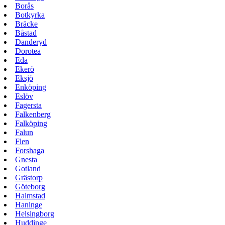
Borås
Botkyrka
Bräcke
Båstad
Danderyd
Dorotea
Eda
Ekerö
Eksjö
Enköping
Eslöv
Fagersta
Falkenberg
Falköping
Falun
Flen
Forshaga
Gnesta
Gotland
Grästorp
Göteborg
Halmstad
Haninge
Helsingborg
Huddinge