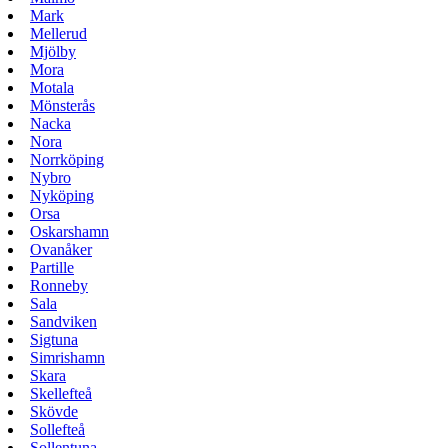
Mark
Mellerud
Mjölby
Mora
Motala
Mönsterås
Nacka
Nora
Norrköping
Nybro
Nyköping
Orsa
Oskarshamn
Ovanåker
Partille
Ronneby
Sala
Sandviken
Sigtuna
Simrishamn
Skara
Skellefteå
Skövde
Sollefteå
Sollentuna