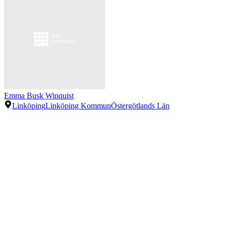
Emma Busk Winquist
Linköping
Linköping Kommun
Östergötlands Län