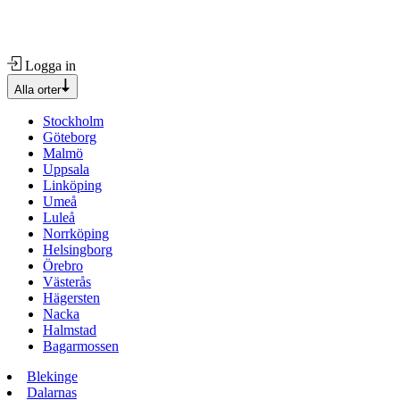
Logga in
Alla orter
Stockholm
Göteborg
Malmö
Uppsala
Linköping
Umeå
Luleå
Norrköping
Helsingborg
Örebro
Västerås
Hägersten
Nacka
Halmstad
Bagarmossen
Blekinge
Dalarnas