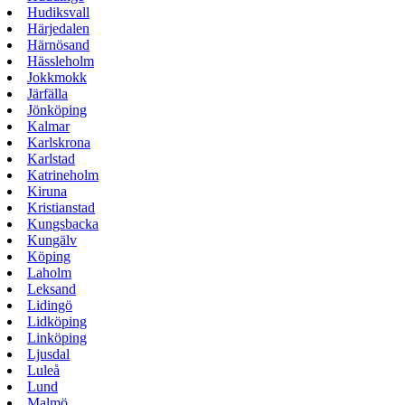
Hudiksvall
Härjedalen
Härnösand
Hässleholm
Jokkmokk
Järfälla
Jönköping
Kalmar
Karlskrona
Karlstad
Katrineholm
Kiruna
Kristianstad
Kungsbacka
Kungälv
Köping
Laholm
Leksand
Lidingö
Lidköping
Linköping
Ljusdal
Luleå
Lund
Malmö