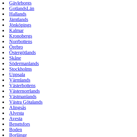
Gävleborgs
GotlandsLän
Hallands
Jämtlands
Jönköpings
Kalmar
Kronobergs
Norrbottens
Örebro
Östergötlands
Skåne
Södermanlands
Stockholms
Uppsala
Värmlands
Västerbottens
Västernorrlands
Västmanlands
Västra Götalands
Alingsås
Alvesta
Avesta
Bengtsfors
Boden
Borlänge