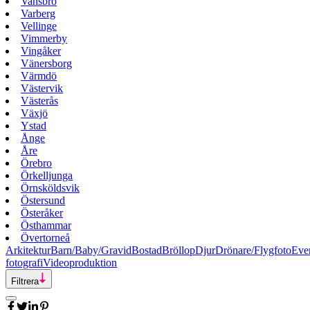
Vansbro
Varberg
Vellinge
Vimmerby
Vingåker
Vänersborg
Värmdö
Västervik
Västerås
Växjö
Ystad
Ånge
Åre
Örebro
Örkelljunga
Örnsköldsvik
Östersund
Österåker
Östhammar
Övertorneå
Arkitektur
Barn/Baby/Gravid
Bostad
Bröllop
Djur
Drönare/Flygfoto
Eve
fotografi
Videoproduktion
Filtrera