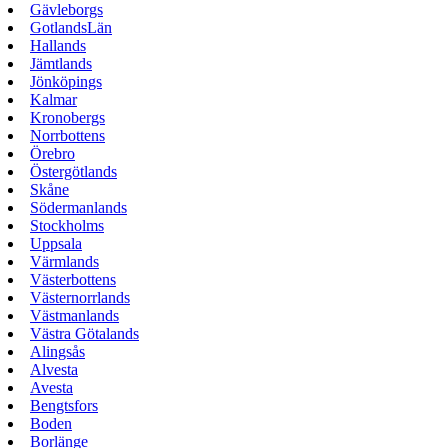
Gävleborgs
GotlandsLän
Hallands
Jämtlands
Jönköpings
Kalmar
Kronobergs
Norrbottens
Örebro
Östergötlands
Skåne
Södermanlands
Stockholms
Uppsala
Värmlands
Västerbottens
Västernorrlands
Västmanlands
Västra Götalands
Alingsås
Alvesta
Avesta
Bengtsfors
Boden
Borlänge