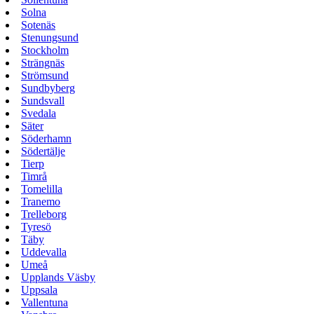
Solna
Sotenäs
Stenungsund
Stockholm
Strängnäs
Strömsund
Sundbyberg
Sundsvall
Svedala
Säter
Söderhamn
Södertälje
Tierp
Timrå
Tomelilla
Tranemo
Trelleborg
Tyresö
Täby
Uddevalla
Umeå
Upplands Väsby
Uppsala
Vallentuna