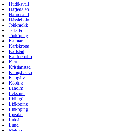
Hudiksvall
Härjedalen
Härnösand
Hässleholm
Jokkmokk
Järfälla
Jönköping
Kalmar
Karlskrona
Karlstad
Katrineholm
Kiruna
Kristianstad
Kungsbacka
Kungälv
Köping
Laholm
Leksand
Lidingö
Lidköping
Linköping
Ljusdal
Luleå
Lund
Malmö