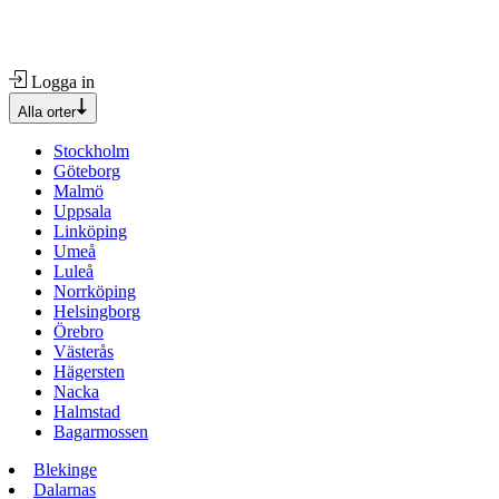
Logga in
Alla orter
Stockholm
Göteborg
Malmö
Uppsala
Linköping
Umeå
Luleå
Norrköping
Helsingborg
Örebro
Västerås
Hägersten
Nacka
Halmstad
Bagarmossen
Blekinge
Dalarnas