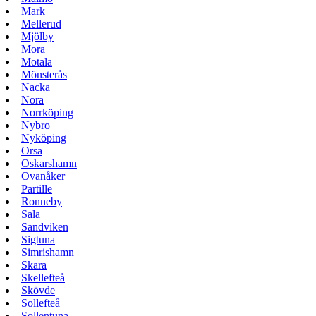
Mark
Mellerud
Mjölby
Mora
Motala
Mönsterås
Nacka
Nora
Norrköping
Nybro
Nyköping
Orsa
Oskarshamn
Ovanåker
Partille
Ronneby
Sala
Sandviken
Sigtuna
Simrishamn
Skara
Skellefteå
Skövde
Sollefteå
Sollentuna