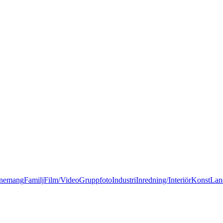
nemang
Familj
Film/Video
Gruppfoto
Industri
Inredning/Interiör
Konst
Lan