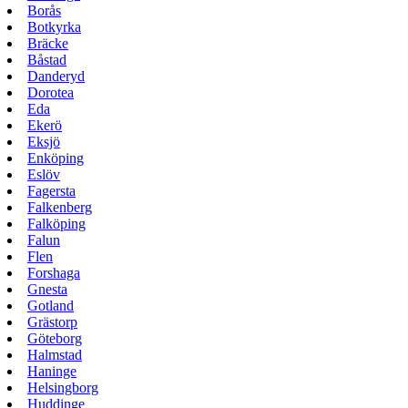
Borås
Botkyrka
Bräcke
Båstad
Danderyd
Dorotea
Eda
Ekerö
Eksjö
Enköping
Eslöv
Fagersta
Falkenberg
Falköping
Falun
Flen
Forshaga
Gnesta
Gotland
Grästorp
Göteborg
Halmstad
Haninge
Helsingborg
Huddinge