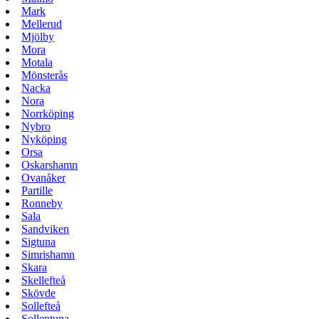
Mark
Mellerud
Mjölby
Mora
Motala
Mönsterås
Nacka
Nora
Norrköping
Nybro
Nyköping
Orsa
Oskarshamn
Ovanåker
Partille
Ronneby
Sala
Sandviken
Sigtuna
Simrishamn
Skara
Skellefteå
Skövde
Sollefteå
Sollentuna