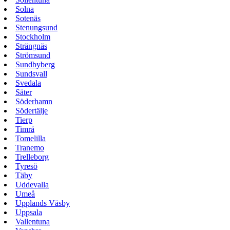
Solna
Sotenäs
Stenungsund
Stockholm
Strängnäs
Strömsund
Sundbyberg
Sundsvall
Svedala
Säter
Söderhamn
Södertälje
Tierp
Timrå
Tomelilla
Tranemo
Trelleborg
Tyresö
Täby
Uddevalla
Umeå
Upplands Väsby
Uppsala
Vallentuna