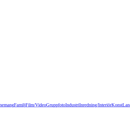
nemang
Familj
Film/Video
Gruppfoto
Industri
Inredning/Interiör
Konst
Lan