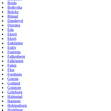
Borås
Botkyrka
Bräcke
Båstad
Danderyd
Dorotea
Eda
Ekerö
Eksjö
Enköping
Eslöv
Fagersta
Falkenberg
Falköping
Falun
Flen
Forshaga
Gnesta
Gotland
Grästorp
Göteborg
Halmstad
Haninge
Helsingborg
Huddinge