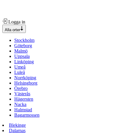
Logga in
Alla orter
Stockholm
Göteborg
Malmö
Uppsala
Linköping
Umeå
Luleå
Norrköping
Helsingborg
Örebro
Västerås
Hägersten
Nacka
Halmstad
Bagarmossen
Blekinge
Dalarnas