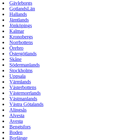
Gävleborgs
GotlandsLän
Hallands
Jämtlands
Jönköpings
Kalmar
Kronobergs
Norrbottens
Örebro
Östergötlands
Skåne
Södermanlands
Stockholms
Uppsala
Värmlands
Västerbottens
Västernorrlands
Västmanlands
Västra Götalands
Alingsås
Alvesta
Avesta
Bengtsfors
Boden
Borlänge