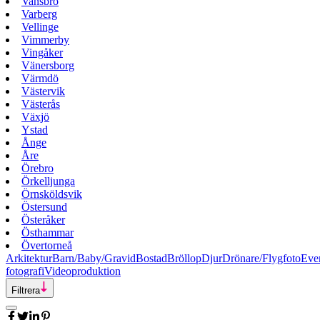
Vansbro
Varberg
Vellinge
Vimmerby
Vingåker
Vänersborg
Värmdö
Västervik
Västerås
Växjö
Ystad
Ånge
Åre
Örebro
Örkelljunga
Örnsköldsvik
Östersund
Österåker
Östhammar
Övertorneå
Arkitektur
Barn/Baby/Gravid
Bostad
Bröllop
Djur
Drönare/Flygfoto
Eve
fotografi
Videoproduktion
Filtrera