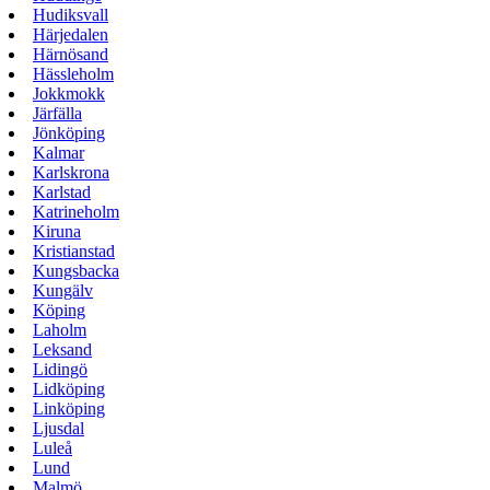
Hudiksvall
Härjedalen
Härnösand
Hässleholm
Jokkmokk
Järfälla
Jönköping
Kalmar
Karlskrona
Karlstad
Katrineholm
Kiruna
Kristianstad
Kungsbacka
Kungälv
Köping
Laholm
Leksand
Lidingö
Lidköping
Linköping
Ljusdal
Luleå
Lund
Malmö