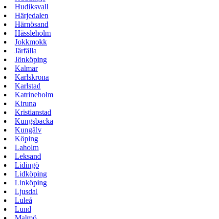
Hudiksvall
Härjedalen
Härnösand
Hässleholm
Jokkmokk
Järfälla
Jönköping
Kalmar
Karlskrona
Karlstad
Katrineholm
Kiruna
Kristianstad
Kungsbacka
Kungälv
Köping
Laholm
Leksand
Lidingö
Lidköping
Linköping
Ljusdal
Luleå
Lund
Malmö