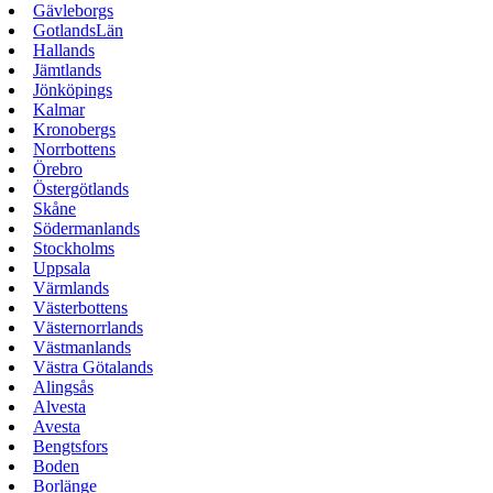
Gävleborgs
GotlandsLän
Hallands
Jämtlands
Jönköpings
Kalmar
Kronobergs
Norrbottens
Örebro
Östergötlands
Skåne
Södermanlands
Stockholms
Uppsala
Värmlands
Västerbottens
Västernorrlands
Västmanlands
Västra Götalands
Alingsås
Alvesta
Avesta
Bengtsfors
Boden
Borlänge