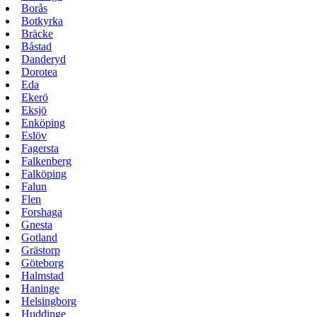
Borås
Botkyrka
Bräcke
Båstad
Danderyd
Dorotea
Eda
Ekerö
Eksjö
Enköping
Eslöv
Fagersta
Falkenberg
Falköping
Falun
Flen
Forshaga
Gnesta
Gotland
Grästorp
Göteborg
Halmstad
Haninge
Helsingborg
Huddinge