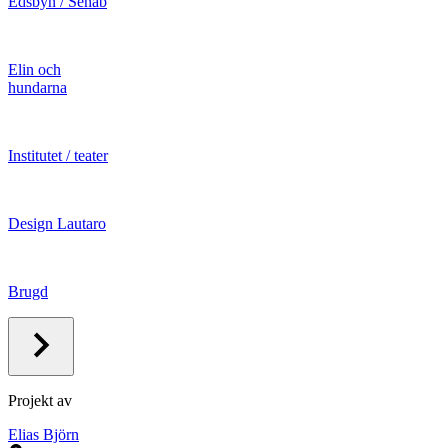
Edsbyn / Senab
Elin och
hundarna
Institutet / teater
Design Lautaro
Brugd
Projekt av
Elias Björn