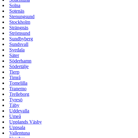
Solna
Sotenäs
Stenungsund
Stockholm
Strängnäs
Strömsund
Sundbyberg
Sundsvall
Svedala
Säter
Söderhamn
Södertälje
Tierp
Timrå
Tomelilla
Tranemo
Trelleborg
Tyresö
Täby
Uddevalla
Umeå
Upplands Väsby
Uppsala
Vallentuna