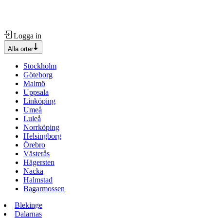
Logga in
Alla orter
Stockholm
Göteborg
Malmö
Uppsala
Linköping
Umeå
Luleå
Norrköping
Helsingborg
Örebro
Västerås
Hägersten
Nacka
Halmstad
Bagarmossen
Blekinge
Dalarnas