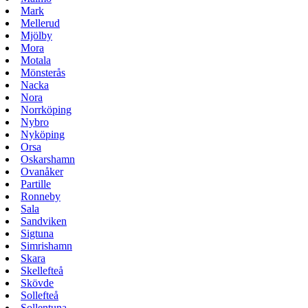
Mark
Mellerud
Mjölby
Mora
Motala
Mönsterås
Nacka
Nora
Norrköping
Nybro
Nyköping
Orsa
Oskarshamn
Ovanåker
Partille
Ronneby
Sala
Sandviken
Sigtuna
Simrishamn
Skara
Skellefteå
Skövde
Sollefteå
Sollentuna