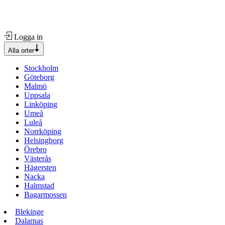
Logga in
Alla orter
Stockholm
Göteborg
Malmö
Uppsala
Linköping
Umeå
Luleå
Norrköping
Helsingborg
Örebro
Västerås
Hägersten
Nacka
Halmstad
Bagarmossen
Blekinge
Dalarnas