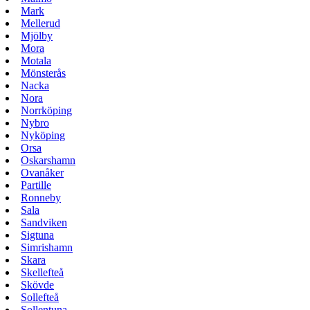
Mark
Mellerud
Mjölby
Mora
Motala
Mönsterås
Nacka
Nora
Norrköping
Nybro
Nyköping
Orsa
Oskarshamn
Ovanåker
Partille
Ronneby
Sala
Sandviken
Sigtuna
Simrishamn
Skara
Skellefteå
Skövde
Sollefteå
Sollentuna