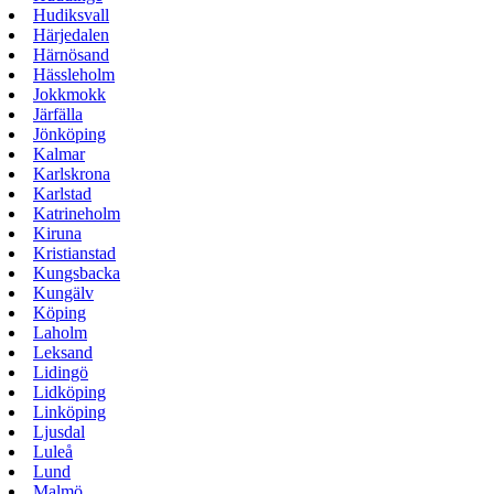
Hudiksvall
Härjedalen
Härnösand
Hässleholm
Jokkmokk
Järfälla
Jönköping
Kalmar
Karlskrona
Karlstad
Katrineholm
Kiruna
Kristianstad
Kungsbacka
Kungälv
Köping
Laholm
Leksand
Lidingö
Lidköping
Linköping
Ljusdal
Luleå
Lund
Malmö