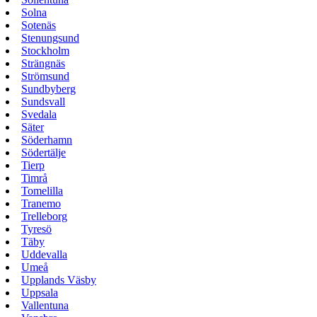
Solna
Sotenäs
Stenungsund
Stockholm
Strängnäs
Strömsund
Sundbyberg
Sundsvall
Svedala
Säter
Söderhamn
Södertälje
Tierp
Timrå
Tomelilla
Tranemo
Trelleborg
Tyresö
Täby
Uddevalla
Umeå
Upplands Väsby
Uppsala
Vallentuna