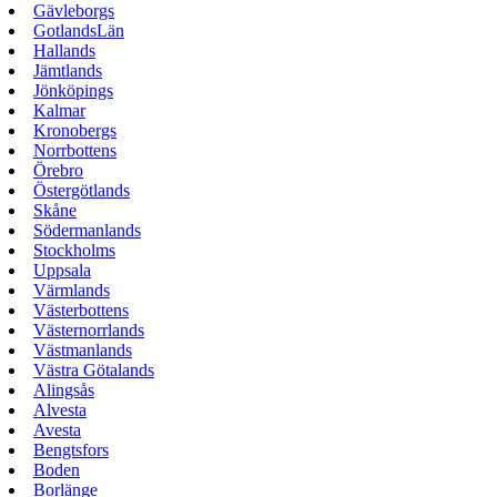
Gävleborgs
GotlandsLän
Hallands
Jämtlands
Jönköpings
Kalmar
Kronobergs
Norrbottens
Örebro
Östergötlands
Skåne
Södermanlands
Stockholms
Uppsala
Värmlands
Västerbottens
Västernorrlands
Västmanlands
Västra Götalands
Alingsås
Alvesta
Avesta
Bengtsfors
Boden
Borlänge