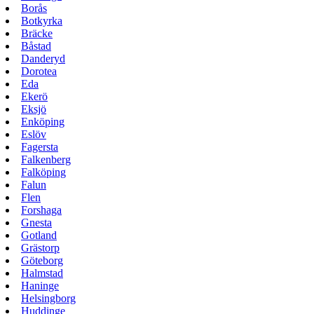
Borås
Botkyrka
Bräcke
Båstad
Danderyd
Dorotea
Eda
Ekerö
Eksjö
Enköping
Eslöv
Fagersta
Falkenberg
Falköping
Falun
Flen
Forshaga
Gnesta
Gotland
Grästorp
Göteborg
Halmstad
Haninge
Helsingborg
Huddinge