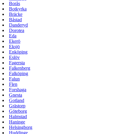
Borås
Botkyrka
Bräcke
Båstad
Danderyd
Dorotea
Eda
Ekerö
Eksjö
Enköping
Eslöv
Fagersta
Falkenberg
Falköping
Falun
Flen
Forshaga
Gnesta
Gotland
Grästorp
Göteborg
Halmstad
Haninge
Helsingborg
Huddinge