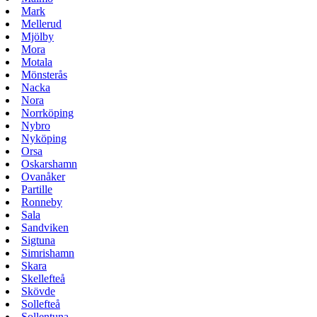
Mark
Mellerud
Mjölby
Mora
Motala
Mönsterås
Nacka
Nora
Norrköping
Nybro
Nyköping
Orsa
Oskarshamn
Ovanåker
Partille
Ronneby
Sala
Sandviken
Sigtuna
Simrishamn
Skara
Skellefteå
Skövde
Sollefteå
Sollentuna