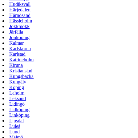
Hudiksvall
Härjedalen
Härnösand
Hässleholm
Jokkmokk
Järfälla
Jönköping
Kalmar
Karlskrona
Karlstad
Katrineholm
Kiruna
Kristianstad
Kungsbacka
Kungälv
Köping
Laholm
Leksand
Lidingö
Lidköping
Linköping
Ljusdal
Luleå
Lund
Malmö