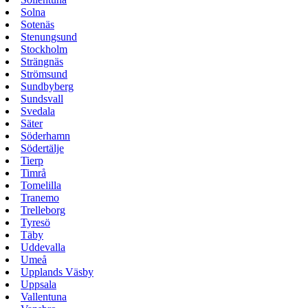
Solna
Sotenäs
Stenungsund
Stockholm
Strängnäs
Strömsund
Sundbyberg
Sundsvall
Svedala
Säter
Söderhamn
Södertälje
Tierp
Timrå
Tomelilla
Tranemo
Trelleborg
Tyresö
Täby
Uddevalla
Umeå
Upplands Väsby
Uppsala
Vallentuna