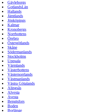
Gävleborgs
GotlandsLän
Hallands
Jämtlands
Jönköpings
Kalmar
Kronobergs
Norrbottens
Örebro
Östergötlands
Skåne
Södermanlands
Stockholms
Uppsala
Värmlands
Västerbottens
Västernorrlands
Västmanlands
Västra Götalands
Alingsås
Alvesta
Avesta
Bengtsfors
Boden
Borlänge