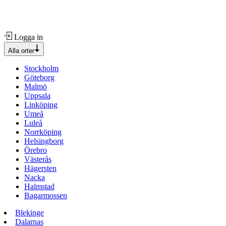
Logga in
Alla orter
Stockholm
Göteborg
Malmö
Uppsala
Linköping
Umeå
Luleå
Norrköping
Helsingborg
Örebro
Västerås
Hägersten
Nacka
Halmstad
Bagarmossen
Blekinge
Dalarnas