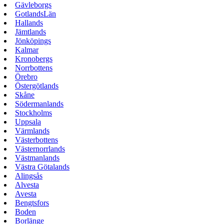
Gävleborgs
GotlandsLän
Hallands
Jämtlands
Jönköpings
Kalmar
Kronobergs
Norrbottens
Örebro
Östergötlands
Skåne
Södermanlands
Stockholms
Uppsala
Värmlands
Västerbottens
Västernorrlands
Västmanlands
Västra Götalands
Alingsås
Alvesta
Avesta
Bengtsfors
Boden
Borlänge