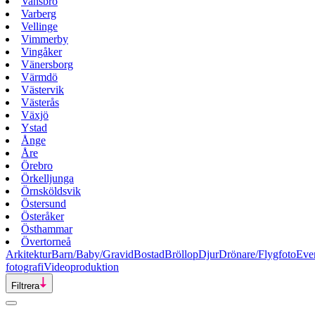
Vansbro
Varberg
Vellinge
Vimmerby
Vingåker
Vänersborg
Värmdö
Västervik
Västerås
Växjö
Ystad
Ånge
Åre
Örebro
Örkelljunga
Örnsköldsvik
Östersund
Österåker
Östhammar
Övertorneå
Arkitektur
Barn/Baby/Gravid
Bostad
Bröllop
Djur
Drönare/Flygfoto
Eve
fotografi
Videoproduktion
Filtrera