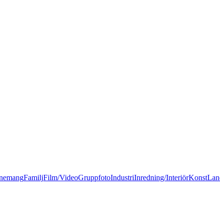
nemang
Familj
Film/Video
Gruppfoto
Industri
Inredning/Interiör
Konst
Lan