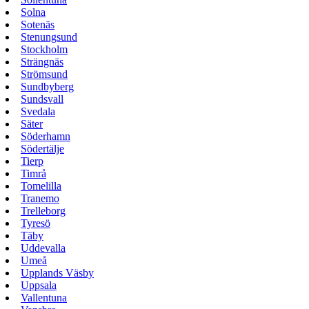
Solna
Sotenäs
Stenungsund
Stockholm
Strängnäs
Strömsund
Sundbyberg
Sundsvall
Svedala
Säter
Söderhamn
Södertälje
Tierp
Timrå
Tomelilla
Tranemo
Trelleborg
Tyresö
Täby
Uddevalla
Umeå
Upplands Väsby
Uppsala
Vallentuna