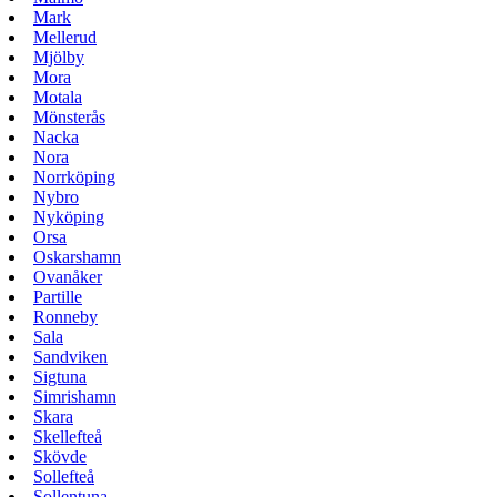
Mark
Mellerud
Mjölby
Mora
Motala
Mönsterås
Nacka
Nora
Norrköping
Nybro
Nyköping
Orsa
Oskarshamn
Ovanåker
Partille
Ronneby
Sala
Sandviken
Sigtuna
Simrishamn
Skara
Skellefteå
Skövde
Sollefteå
Sollentuna