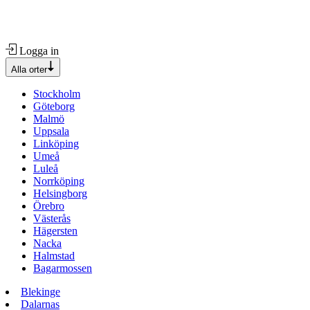
Logga in
Alla orter
Stockholm
Göteborg
Malmö
Uppsala
Linköping
Umeå
Luleå
Norrköping
Helsingborg
Örebro
Västerås
Hägersten
Nacka
Halmstad
Bagarmossen
Blekinge
Dalarnas