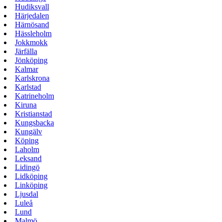
Hudiksvall
Härjedalen
Härnösand
Hässleholm
Jokkmokk
Järfälla
Jönköping
Kalmar
Karlskrona
Karlstad
Katrineholm
Kiruna
Kristianstad
Kungsbacka
Kungälv
Köping
Laholm
Leksand
Lidingö
Lidköping
Linköping
Ljusdal
Luleå
Lund
Malmö