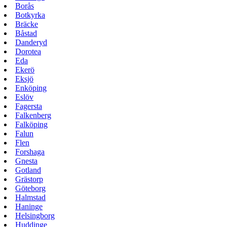
Borås
Botkyrka
Bräcke
Båstad
Danderyd
Dorotea
Eda
Ekerö
Eksjö
Enköping
Eslöv
Fagersta
Falkenberg
Falköping
Falun
Flen
Forshaga
Gnesta
Gotland
Grästorp
Göteborg
Halmstad
Haninge
Helsingborg
Huddinge