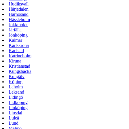
Hudiksvall
Härjedalen
Härnösand
Hässleholm
Jokkmokk
Järfälla
Jönköping
Kalmar
Karlskrona
Karlstad
Katrineholm
Kiruna
Kristianstad
Kungsbacka
Kungälv
Köping
Laholm
Leksand
Lidingö
Lidköping
Linköping
Ljusdal
Luleå
Lund
Malmö