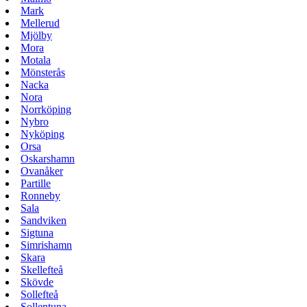
Mark
Mellerud
Mjölby
Mora
Motala
Mönsterås
Nacka
Nora
Norrköping
Nybro
Nyköping
Orsa
Oskarshamn
Ovanåker
Partille
Ronneby
Sala
Sandviken
Sigtuna
Simrishamn
Skara
Skellefteå
Skövde
Sollefteå
Sollentuna