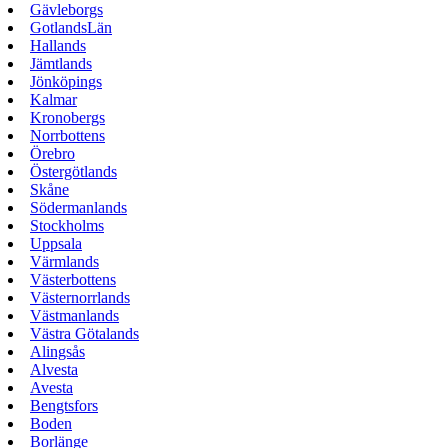
Gävleborgs
GotlandsLän
Hallands
Jämtlands
Jönköpings
Kalmar
Kronobergs
Norrbottens
Örebro
Östergötlands
Skåne
Södermanlands
Stockholms
Uppsala
Värmlands
Västerbottens
Västernorrlands
Västmanlands
Västra Götalands
Alingsås
Alvesta
Avesta
Bengtsfors
Boden
Borlänge