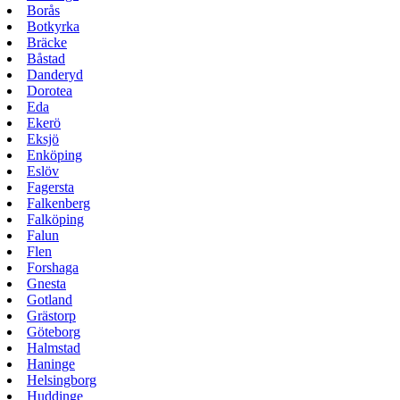
Borås
Botkyrka
Bräcke
Båstad
Danderyd
Dorotea
Eda
Ekerö
Eksjö
Enköping
Eslöv
Fagersta
Falkenberg
Falköping
Falun
Flen
Forshaga
Gnesta
Gotland
Grästorp
Göteborg
Halmstad
Haninge
Helsingborg
Huddinge