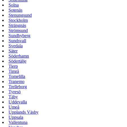
Solna
Sotenäs
Stenungsund
Stockholm
Strängnäs
Strömsund
Sundbyberg
Sundsvall
Svedala
Säter
Söderhamn
Södertälje
Tierp
Timrå
Tomelilla
Tranemo
Trelleborg
Tyresö
Täby
Uddevalla
Umeå
Upplands Väsby
Uppsala
Vallentuna