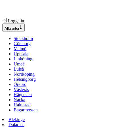
Logga in
Alla orter
Stockholm
Göteborg
Malmö
Uppsala
Linköping
Umeå
Luleå
Norrköping
Helsingborg
Örebro
Västerås
Hägersten
Nacka
Halmstad
Bagarmossen
Blekinge
Dalarnas