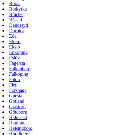
Borås
Botkyrka
Bräcke
Båstad
Danderyd
Dorotea
Eda
Ekerö
Eksjö
Enköping
Eslöv
Fagersta
Falkenberg
Falköping
Falun
Flen
Forshaga
Gnesta
Gotland
Grästorp
Göteborg
Halmstad
Haninge
Helsingborg
Huddinge