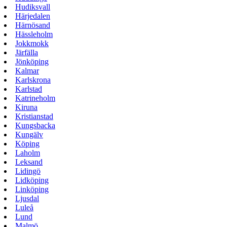
Hudiksvall
Härjedalen
Härnösand
Hässleholm
Jokkmokk
Järfälla
Jönköping
Kalmar
Karlskrona
Karlstad
Katrineholm
Kiruna
Kristianstad
Kungsbacka
Kungälv
Köping
Laholm
Leksand
Lidingö
Lidköping
Linköping
Ljusdal
Luleå
Lund
Malmö