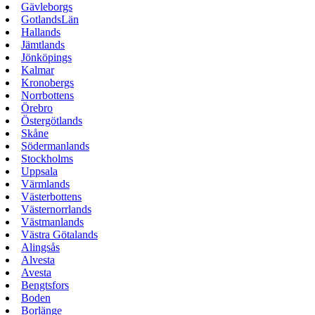
Gävleborgs
GotlandsLän
Hallands
Jämtlands
Jönköpings
Kalmar
Kronobergs
Norrbottens
Örebro
Östergötlands
Skåne
Södermanlands
Stockholms
Uppsala
Värmlands
Västerbottens
Västernorrlands
Västmanlands
Västra Götalands
Alingsås
Alvesta
Avesta
Bengtsfors
Boden
Borlänge