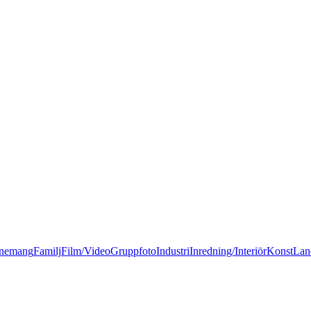
nemang
Familj
Film/Video
Gruppfoto
Industri
Inredning/Interiör
Konst
Lan