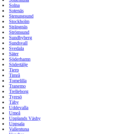
Solna
Sotenäs
Stenungsund
Stockholm
Strängnäs
Strömsund
Sundbyberg
Sundsvall
Svedala
Säter
Söderhamn
Södertälje
Tierp
Timrå
Tomelilla
Tranemo
Trelleborg
Tyresö
Täby
Uddevalla
Umeå
Upplands Väsby
Uppsala
Vallentuna