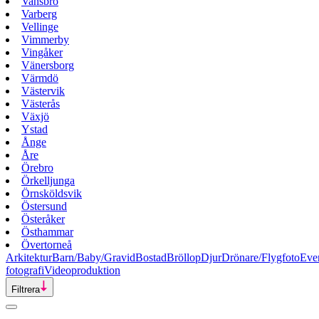
Vansbro
Varberg
Vellinge
Vimmerby
Vingåker
Vänersborg
Värmdö
Västervik
Västerås
Växjö
Ystad
Ånge
Åre
Örebro
Örkelljunga
Örnsköldsvik
Östersund
Österåker
Östhammar
Övertorneå
Arkitektur
Barn/Baby/Gravid
Bostad
Bröllop
Djur
Drönare/Flygfoto
Eve
fotografi
Videoproduktion
Filtrera