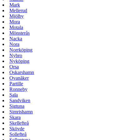
Mark
Mellerud
Mjölby
Mora
Motala
Mönsterås
Nacka
Nora
Norrköping
Nybro
Nyköping
Orsa
Oskarshamn
Ovanåker
Partille
Ronneby
Sala
Sandviken
Sigtuna
Simrishamn
Skara
Skellefteå
Skövde
Sollefteå
Sollentuna