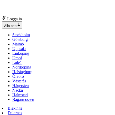
Logga in
Alla orter
Stockholm
Göteborg
Malmö
Uppsala
Linköping
Umeå
Luleå
Norrköping
Helsingborg
Örebro
Västerås
Hägersten
Nacka
Halmstad
Bagarmossen
Blekinge
Dalarnas