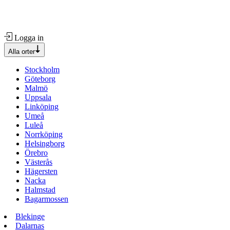
Logga in
Alla orter
Stockholm
Göteborg
Malmö
Uppsala
Linköping
Umeå
Luleå
Norrköping
Helsingborg
Örebro
Västerås
Hägersten
Nacka
Halmstad
Bagarmossen
Blekinge
Dalarnas