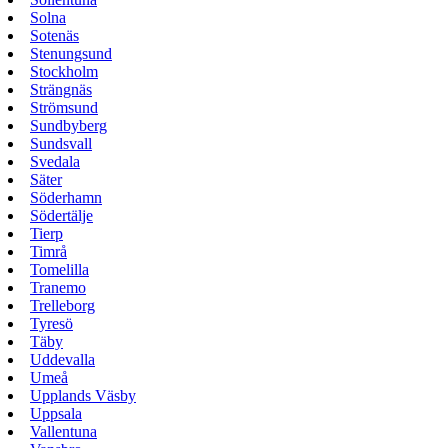
Solna
Sotenäs
Stenungsund
Stockholm
Strängnäs
Strömsund
Sundbyberg
Sundsvall
Svedala
Säter
Söderhamn
Södertälje
Tierp
Timrå
Tomelilla
Tranemo
Trelleborg
Tyresö
Täby
Uddevalla
Umeå
Upplands Väsby
Uppsala
Vallentuna