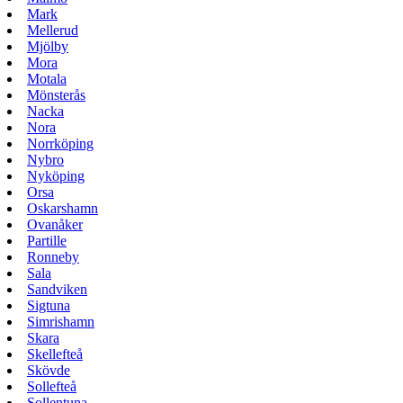
Mark
Mellerud
Mjölby
Mora
Motala
Mönsterås
Nacka
Nora
Norrköping
Nybro
Nyköping
Orsa
Oskarshamn
Ovanåker
Partille
Ronneby
Sala
Sandviken
Sigtuna
Simrishamn
Skara
Skellefteå
Skövde
Sollefteå
Sollentuna