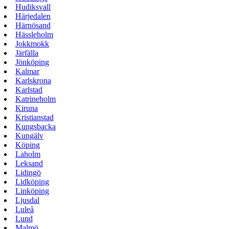
Hudiksvall
Härjedalen
Härnösand
Hässleholm
Jokkmokk
Järfälla
Jönköping
Kalmar
Karlskrona
Karlstad
Katrineholm
Kiruna
Kristianstad
Kungsbacka
Kungälv
Köping
Laholm
Leksand
Lidingö
Lidköping
Linköping
Ljusdal
Luleå
Lund
Malmö