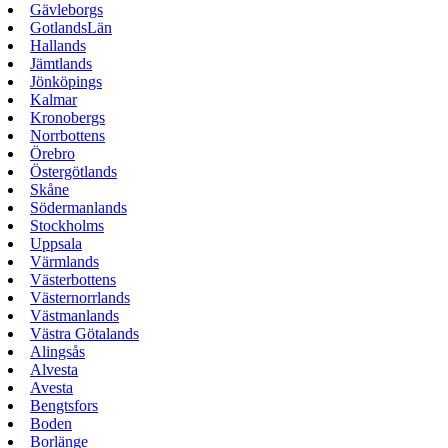
Gävleborgs
GotlandsLän
Hallands
Jämtlands
Jönköpings
Kalmar
Kronobergs
Norrbottens
Örebro
Östergötlands
Skåne
Södermanlands
Stockholms
Uppsala
Värmlands
Västerbottens
Västernorrlands
Västmanlands
Västra Götalands
Alingsås
Alvesta
Avesta
Bengtsfors
Boden
Borlänge