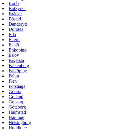
Borås
Botkyrka
Bräcke
Båstad
Danderyd
Dorotea
Eda
Ekerö
Eksjö
Enköping
Eslöv
Fagersta
Falkenberg
Falköping
Falun
Flen
Forshaga
Gnesta
Gotland
Grästorp
Göteborg
Halmstad
Haninge
Helsingborg
Huddinge