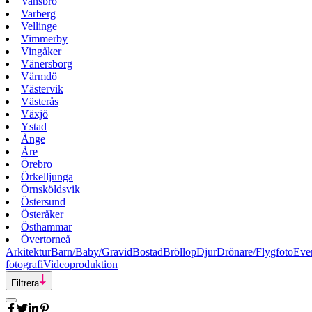
Vansbro
Varberg
Vellinge
Vimmerby
Vingåker
Vänersborg
Värmdö
Västervik
Västerås
Växjö
Ystad
Ånge
Åre
Örebro
Örkelljunga
Örnsköldsvik
Östersund
Österåker
Östhammar
Övertorneå
Arkitektur
Barn/Baby/Gravid
Bostad
Bröllop
Djur
Drönare/Flygfoto
Eve
fotografi
Videoproduktion
Filtrera