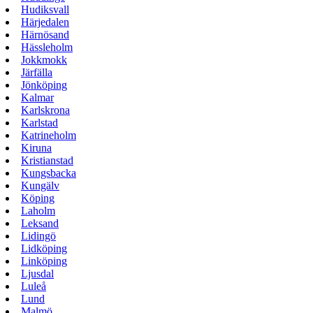
Hudiksvall
Härjedalen
Härnösand
Hässleholm
Jokkmokk
Järfälla
Jönköping
Kalmar
Karlskrona
Karlstad
Katrineholm
Kiruna
Kristianstad
Kungsbacka
Kungälv
Köping
Laholm
Leksand
Lidingö
Lidköping
Linköping
Ljusdal
Luleå
Lund
Malmö