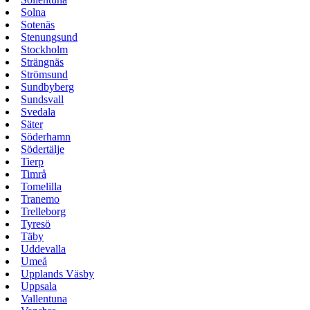
Solna
Sotenäs
Stenungsund
Stockholm
Strängnäs
Strömsund
Sundbyberg
Sundsvall
Svedala
Säter
Söderhamn
Södertälje
Tierp
Timrå
Tomelilla
Tranemo
Trelleborg
Tyresö
Täby
Uddevalla
Umeå
Upplands Väsby
Uppsala
Vallentuna