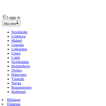
Logga in
Alla orter
Stockholm
Göteborg
Malmö
Uppsala
Linköping
Umeå
Luleå
Norrköping
Helsingborg
Örebro
Hägersten
Västerås
Nacka
Bagarmossen
Halmstad
Blekinge
Dalarnas