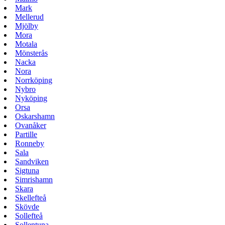
Mark
Mellerud
Mjölby
Mora
Motala
Mönsterås
Nacka
Nora
Norrköping
Nybro
Nyköping
Orsa
Oskarshamn
Ovanåker
Partille
Ronneby
Sala
Sandviken
Sigtuna
Simrishamn
Skara
Skellefteå
Skövde
Sollefteå
Sollentuna