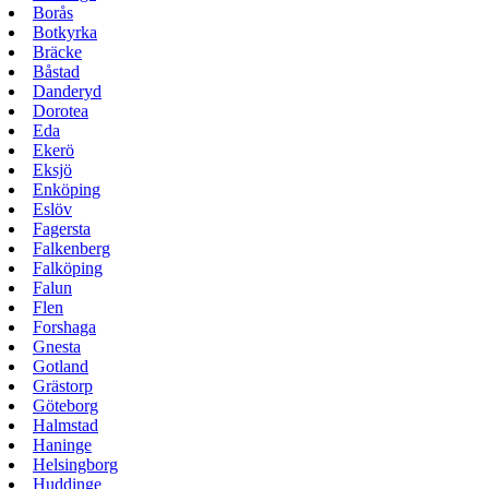
Borås
Botkyrka
Bräcke
Båstad
Danderyd
Dorotea
Eda
Ekerö
Eksjö
Enköping
Eslöv
Fagersta
Falkenberg
Falköping
Falun
Flen
Forshaga
Gnesta
Gotland
Grästorp
Göteborg
Halmstad
Haninge
Helsingborg
Huddinge