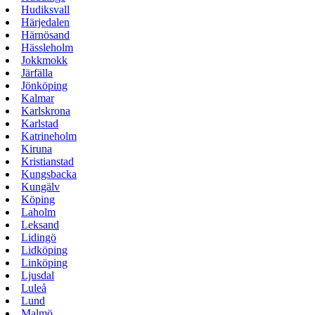
Hudiksvall
Härjedalen
Härnösand
Hässleholm
Jokkmokk
Järfälla
Jönköping
Kalmar
Karlskrona
Karlstad
Katrineholm
Kiruna
Kristianstad
Kungsbacka
Kungälv
Köping
Laholm
Leksand
Lidingö
Lidköping
Linköping
Ljusdal
Luleå
Lund
Malmö