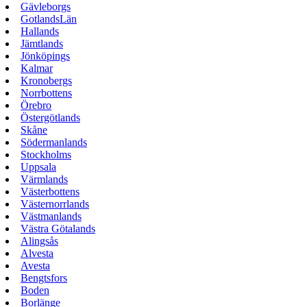
Gävleborgs
GotlandsLän
Hallands
Jämtlands
Jönköpings
Kalmar
Kronobergs
Norrbottens
Örebro
Östergötlands
Skåne
Södermanlands
Stockholms
Uppsala
Värmlands
Västerbottens
Västernorrlands
Västmanlands
Västra Götalands
Alingsås
Alvesta
Avesta
Bengtsfors
Boden
Borlänge