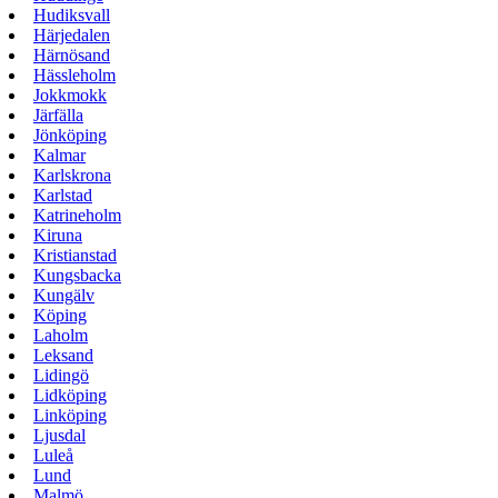
Hudiksvall
Härjedalen
Härnösand
Hässleholm
Jokkmokk
Järfälla
Jönköping
Kalmar
Karlskrona
Karlstad
Katrineholm
Kiruna
Kristianstad
Kungsbacka
Kungälv
Köping
Laholm
Leksand
Lidingö
Lidköping
Linköping
Ljusdal
Luleå
Lund
Malmö