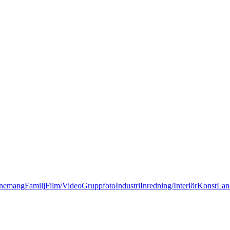
nemang
Familj
Film/Video
Gruppfoto
Industri
Inredning/Interiör
Konst
Lan