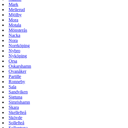
Mark
Mellerud
Mjölby
Mora
Motala
Mönsterås
Nacka
Nora
Norrköping
Nybro
Nyköping
Orsa
Oskarshamn
Ovanåker
Partille
Ronneby
Sala
Sandviken
Sigtuna
Simrishamn
Skara
Skellefteå
Skövde
Sollefteå
Sollentuna