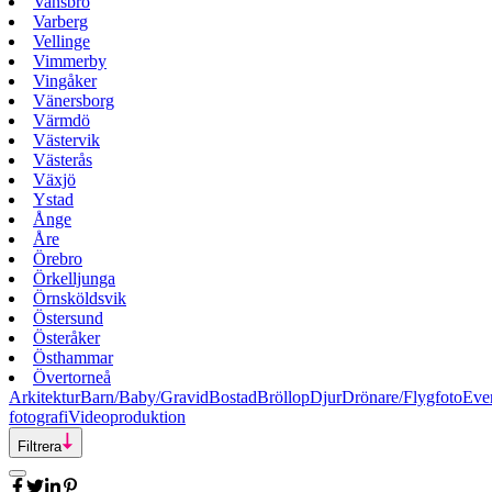
Vansbro
Varberg
Vellinge
Vimmerby
Vingåker
Vänersborg
Värmdö
Västervik
Västerås
Växjö
Ystad
Ånge
Åre
Örebro
Örkelljunga
Örnsköldsvik
Östersund
Österåker
Östhammar
Övertorneå
Arkitektur
Barn/Baby/Gravid
Bostad
Bröllop
Djur
Drönare/Flygfoto
Eve
fotografi
Videoproduktion
Filtrera