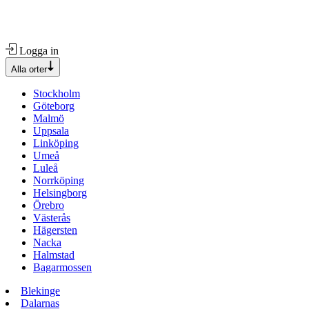
Logga in
Alla orter
Stockholm
Göteborg
Malmö
Uppsala
Linköping
Umeå
Luleå
Norrköping
Helsingborg
Örebro
Västerås
Hägersten
Nacka
Halmstad
Bagarmossen
Blekinge
Dalarnas