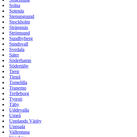
Solna
Sotenäs
Stenungsund
Stockholm
Strängnäs
Strömsund
Sundbyberg
Sundsvall
Svedala
Säter
Söderhamn
Södertälje
Tierp
Timrå
Tomelilla
Tranemo
Trelleborg
Tyresö
Täby
Uddevalla
Umeå
Upplands Väsby
Uppsala
Vallentuna