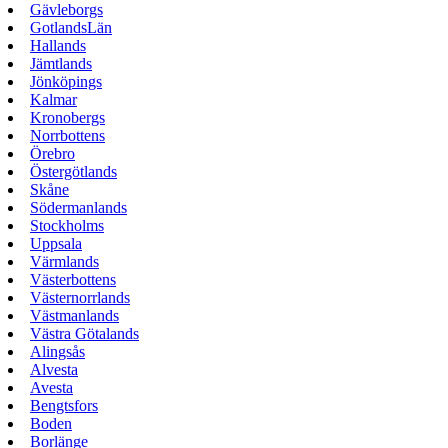
Gävleborgs
GotlandsLän
Hallands
Jämtlands
Jönköpings
Kalmar
Kronobergs
Norrbottens
Örebro
Östergötlands
Skåne
Södermanlands
Stockholms
Uppsala
Värmlands
Västerbottens
Västernorrlands
Västmanlands
Västra Götalands
Alingsås
Alvesta
Avesta
Bengtsfors
Boden
Borlänge