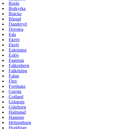
Borås
Botkyrka
Bräcke
Båstad
Danderyd
Dorotea
Eda
Ekerö
Eksjö
Enköping
Eslöv
Fagersta
Falkenberg
Falköping
Falun
Flen
Forshaga
Gnesta
Gotland
Grästorp
Göteborg
Halmstad
Haninge
Helsingborg
Huddinge