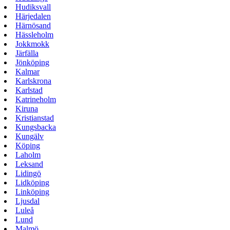
Hudiksvall
Härjedalen
Härnösand
Hässleholm
Jokkmokk
Järfälla
Jönköping
Kalmar
Karlskrona
Karlstad
Katrineholm
Kiruna
Kristianstad
Kungsbacka
Kungälv
Köping
Laholm
Leksand
Lidingö
Lidköping
Linköping
Ljusdal
Luleå
Lund
Malmö