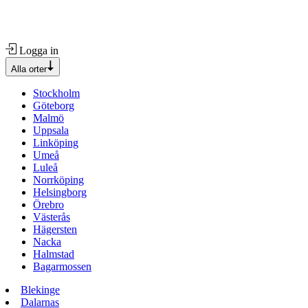
Logga in
Alla orter
Stockholm
Göteborg
Malmö
Uppsala
Linköping
Umeå
Luleå
Norrköping
Helsingborg
Örebro
Västerås
Hägersten
Nacka
Halmstad
Bagarmossen
Blekinge
Dalarnas