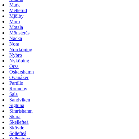
Mark
Mellerud
Mjölby
Mora
Motala
Mönsterås
Nacka
Nora
Norrköping
Nybro
Nyköping
Orsa
Oskarshamn
Ovanåker
Partille
Ronneby
Sala
Sandviken
Sigtuna
Simrishamn
Skara
Skellefteå
Skövde
Sollefteå
Sollentuna