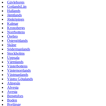
Gävleborgs
GotlandsLän
Hallands
Jämtlands
Jönköpings
Kalmar
Kronobergs
Norrbottens
Örebro
Östergötlands
Skåne
Södermanlands
Stockholms
Uppsala
Värmlands
Västerbottens
Västernorrlands
Västmanlands
Västra Götalands
Alingsås
Alvesta
Avesta
Bengtsfors
Boden
Borlänge