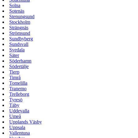
Solna
Sotenäs
Stenungsund
Stockholm
Strängnäs
Strömsund
Sundbyberg
Sundsvall
Svedala
Säter
Söderhamn
Södertälje
Tierp
Timrå
Tomelilla
Tranemo
Trelleborg
Tyresö
Täby
Uddevalla
Umeå
Upplands Väsby
Uppsala
Vallentuna