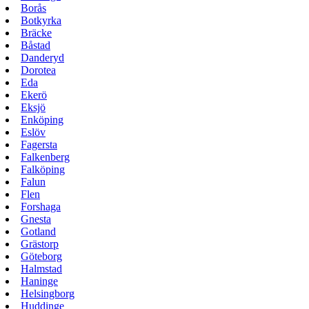
Borås
Botkyrka
Bräcke
Båstad
Danderyd
Dorotea
Eda
Ekerö
Eksjö
Enköping
Eslöv
Fagersta
Falkenberg
Falköping
Falun
Flen
Forshaga
Gnesta
Gotland
Grästorp
Göteborg
Halmstad
Haninge
Helsingborg
Huddinge