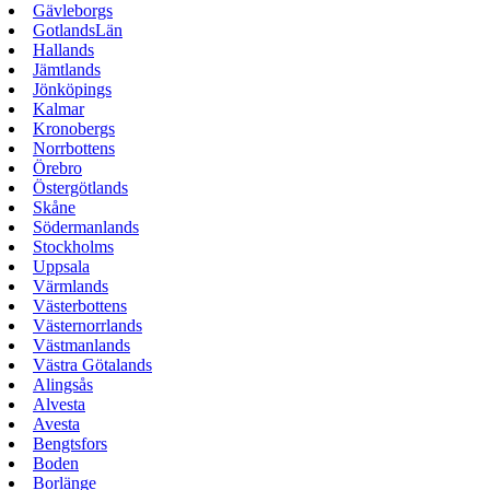
Gävleborgs
GotlandsLän
Hallands
Jämtlands
Jönköpings
Kalmar
Kronobergs
Norrbottens
Örebro
Östergötlands
Skåne
Södermanlands
Stockholms
Uppsala
Värmlands
Västerbottens
Västernorrlands
Västmanlands
Västra Götalands
Alingsås
Alvesta
Avesta
Bengtsfors
Boden
Borlänge