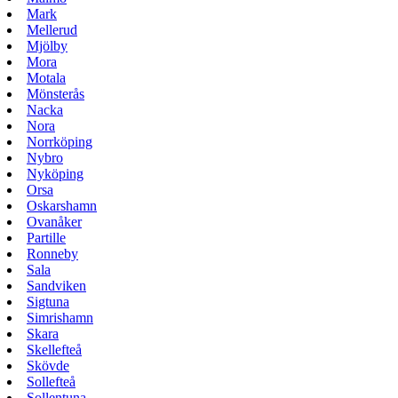
Mark
Mellerud
Mjölby
Mora
Motala
Mönsterås
Nacka
Nora
Norrköping
Nybro
Nyköping
Orsa
Oskarshamn
Ovanåker
Partille
Ronneby
Sala
Sandviken
Sigtuna
Simrishamn
Skara
Skellefteå
Skövde
Sollefteå
Sollentuna