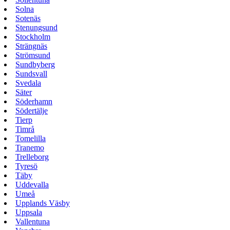
Solna
Sotenäs
Stenungsund
Stockholm
Strängnäs
Strömsund
Sundbyberg
Sundsvall
Svedala
Säter
Söderhamn
Södertälje
Tierp
Timrå
Tomelilla
Tranemo
Trelleborg
Tyresö
Täby
Uddevalla
Umeå
Upplands Väsby
Uppsala
Vallentuna