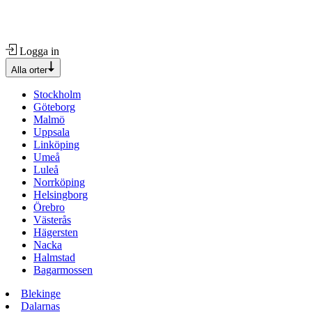
Logga in
Alla orter
Stockholm
Göteborg
Malmö
Uppsala
Linköping
Umeå
Luleå
Norrköping
Helsingborg
Örebro
Västerås
Hägersten
Nacka
Halmstad
Bagarmossen
Blekinge
Dalarnas