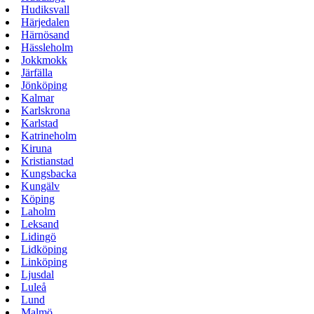
Hudiksvall
Härjedalen
Härnösand
Hässleholm
Jokkmokk
Järfälla
Jönköping
Kalmar
Karlskrona
Karlstad
Katrineholm
Kiruna
Kristianstad
Kungsbacka
Kungälv
Köping
Laholm
Leksand
Lidingö
Lidköping
Linköping
Ljusdal
Luleå
Lund
Malmö