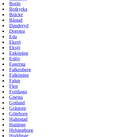
Borås
Botkyrka
Bräcke
Båstad
Danderyd
Dorotea
Eda
Ekerö
Eksjö
Enköping
Eslöv
Fagersta
Falkenberg
Falköping
Falun
Flen
Forshaga
Gnesta
Gotland
Grästorp
Göteborg
Halmstad
Haninge
Helsingborg
Huddinge