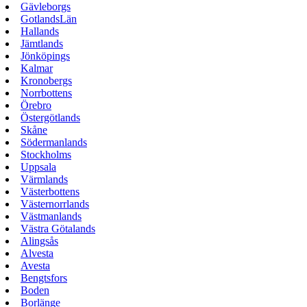
Gävleborgs
GotlandsLän
Hallands
Jämtlands
Jönköpings
Kalmar
Kronobergs
Norrbottens
Örebro
Östergötlands
Skåne
Södermanlands
Stockholms
Uppsala
Värmlands
Västerbottens
Västernorrlands
Västmanlands
Västra Götalands
Alingsås
Alvesta
Avesta
Bengtsfors
Boden
Borlänge