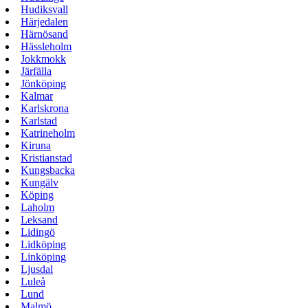
Hudiksvall
Härjedalen
Härnösand
Hässleholm
Jokkmokk
Järfälla
Jönköping
Kalmar
Karlskrona
Karlstad
Katrineholm
Kiruna
Kristianstad
Kungsbacka
Kungälv
Köping
Laholm
Leksand
Lidingö
Lidköping
Linköping
Ljusdal
Luleå
Lund
Malmö