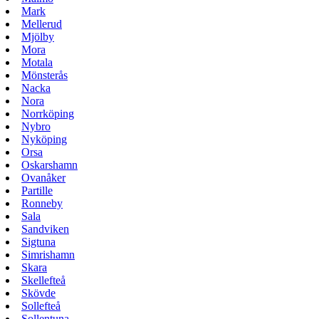
Mark
Mellerud
Mjölby
Mora
Motala
Mönsterås
Nacka
Nora
Norrköping
Nybro
Nyköping
Orsa
Oskarshamn
Ovanåker
Partille
Ronneby
Sala
Sandviken
Sigtuna
Simrishamn
Skara
Skellefteå
Skövde
Sollefteå
Sollentuna