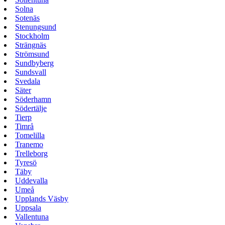
Solna
Sotenäs
Stenungsund
Stockholm
Strängnäs
Strömsund
Sundbyberg
Sundsvall
Svedala
Säter
Söderhamn
Södertälje
Tierp
Timrå
Tomelilla
Tranemo
Trelleborg
Tyresö
Täby
Uddevalla
Umeå
Upplands Väsby
Uppsala
Vallentuna