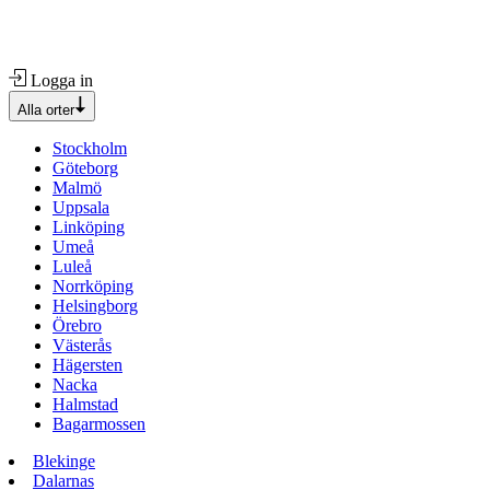
Logga in
Alla orter
Stockholm
Göteborg
Malmö
Uppsala
Linköping
Umeå
Luleå
Norrköping
Helsingborg
Örebro
Västerås
Hägersten
Nacka
Halmstad
Bagarmossen
Blekinge
Dalarnas