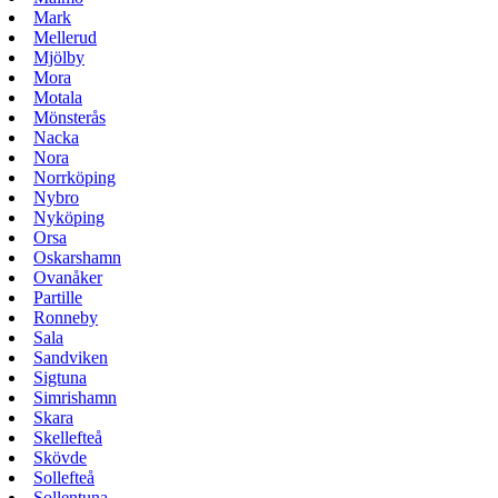
Mark
Mellerud
Mjölby
Mora
Motala
Mönsterås
Nacka
Nora
Norrköping
Nybro
Nyköping
Orsa
Oskarshamn
Ovanåker
Partille
Ronneby
Sala
Sandviken
Sigtuna
Simrishamn
Skara
Skellefteå
Skövde
Sollefteå
Sollentuna