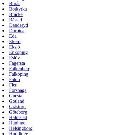
Borås
Botkyrka
Bräcke
Båstad
Danderyd
Dorotea
Eda
Ekerö
Eksjö
Enköping
Eslöv
Fagersta
Falkenberg
Falköping
Falun
Flen
Forshaga
Gnesta
Gotland
Grästorp
Göteborg
Halmstad
Haninge
Helsingborg
Huddinge