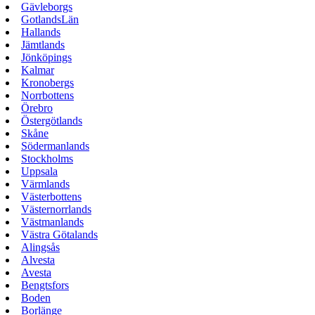
Gävleborgs
GotlandsLän
Hallands
Jämtlands
Jönköpings
Kalmar
Kronobergs
Norrbottens
Örebro
Östergötlands
Skåne
Södermanlands
Stockholms
Uppsala
Värmlands
Västerbottens
Västernorrlands
Västmanlands
Västra Götalands
Alingsås
Alvesta
Avesta
Bengtsfors
Boden
Borlänge