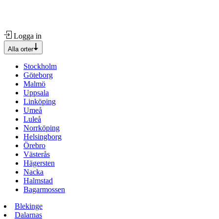
Logga in
Alla orter
Stockholm
Göteborg
Malmö
Uppsala
Linköping
Umeå
Luleå
Norrköping
Helsingborg
Örebro
Västerås
Hägersten
Nacka
Halmstad
Bagarmossen
Blekinge
Dalarnas