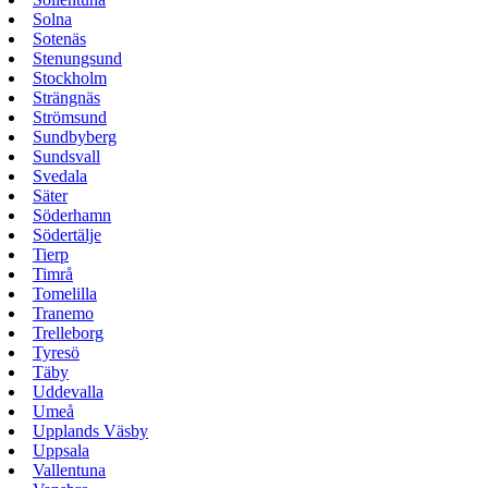
Solna
Sotenäs
Stenungsund
Stockholm
Strängnäs
Strömsund
Sundbyberg
Sundsvall
Svedala
Säter
Söderhamn
Södertälje
Tierp
Timrå
Tomelilla
Tranemo
Trelleborg
Tyresö
Täby
Uddevalla
Umeå
Upplands Väsby
Uppsala
Vallentuna