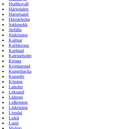
Hudiksvall
Härjedalen
Härnösand
Hässleholm
Jokkmokk
Järfälla
Jönköping
Kalmar
Karlskrona
Karlstad
Katrineholm
Kiruna
Kristianstad
Kungsbacka
Kungälv
Köping
Laholm
Leksand
Lidingö
Lidköping
Linköping
Ljusdal
Luleå
Lund
Malmö