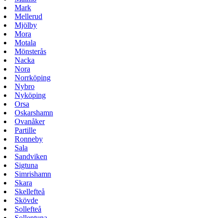
Mark
Mellerud
Mjölby
Mora
Motala
Mönsterås
Nacka
Nora
Norrköping
Nybro
Nyköping
Orsa
Oskarshamn
Ovanåker
Partille
Ronneby
Sala
Sandviken
Sigtuna
Simrishamn
Skara
Skellefteå
Skövde
Sollefteå
Sollentuna