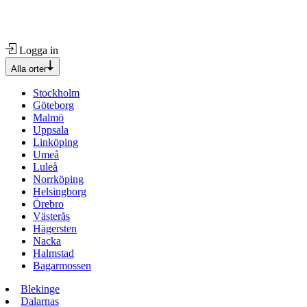
Logga in
Alla orter
Stockholm
Göteborg
Malmö
Uppsala
Linköping
Umeå
Luleå
Norrköping
Helsingborg
Örebro
Västerås
Hägersten
Nacka
Halmstad
Bagarmossen
Blekinge
Dalarnas