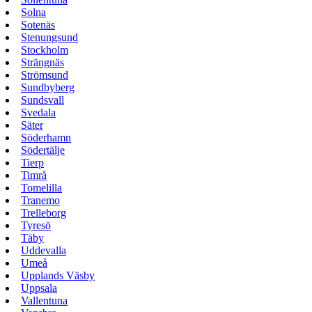
Solna
Sotenäs
Stenungsund
Stockholm
Strängnäs
Strömsund
Sundbyberg
Sundsvall
Svedala
Säter
Söderhamn
Södertälje
Tierp
Timrå
Tomelilla
Tranemo
Trelleborg
Tyresö
Täby
Uddevalla
Umeå
Upplands Väsby
Uppsala
Vallentuna