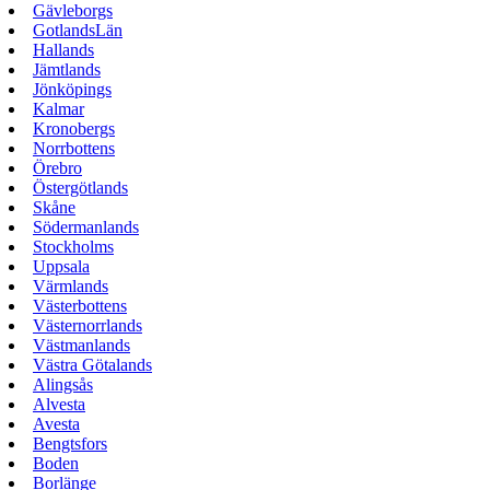
Gävleborgs
GotlandsLän
Hallands
Jämtlands
Jönköpings
Kalmar
Kronobergs
Norrbottens
Örebro
Östergötlands
Skåne
Södermanlands
Stockholms
Uppsala
Värmlands
Västerbottens
Västernorrlands
Västmanlands
Västra Götalands
Alingsås
Alvesta
Avesta
Bengtsfors
Boden
Borlänge