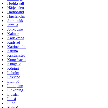
Hudiksvall
Härjedalen
Härnösand
Hässleholm
Jokkmokk
Järfälla
Jönköping
Kalmar
Karlskrona
Karlstad
Katrineholm
Kiruna
Kristianstad
Kungsbacka
Kungälv
Köping
Laholm
Leksand
Lidingö
Lidköping
Linköping
Ljusdal
Luleå
Lund
Malmö