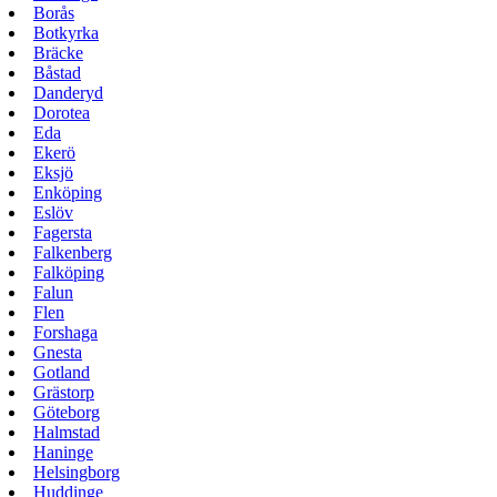
Borås
Botkyrka
Bräcke
Båstad
Danderyd
Dorotea
Eda
Ekerö
Eksjö
Enköping
Eslöv
Fagersta
Falkenberg
Falköping
Falun
Flen
Forshaga
Gnesta
Gotland
Grästorp
Göteborg
Halmstad
Haninge
Helsingborg
Huddinge