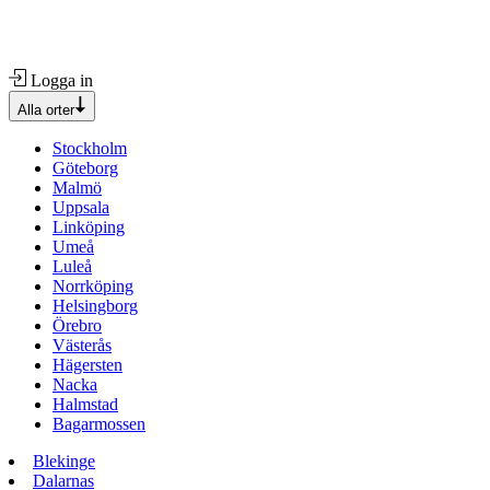
Logga in
Alla orter
Stockholm
Göteborg
Malmö
Uppsala
Linköping
Umeå
Luleå
Norrköping
Helsingborg
Örebro
Västerås
Hägersten
Nacka
Halmstad
Bagarmossen
Blekinge
Dalarnas