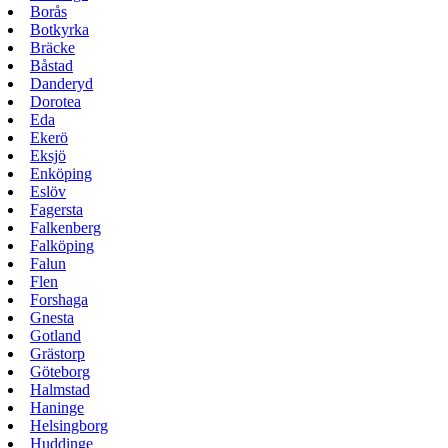
Borås
Botkyrka
Bräcke
Båstad
Danderyd
Dorotea
Eda
Ekerö
Eksjö
Enköping
Eslöv
Fagersta
Falkenberg
Falköping
Falun
Flen
Forshaga
Gnesta
Gotland
Grästorp
Göteborg
Halmstad
Haninge
Helsingborg
Huddinge