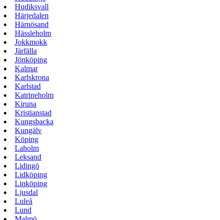
Hudiksvall
Härjedalen
Härnösand
Hässleholm
Jokkmokk
Järfälla
Jönköping
Kalmar
Karlskrona
Karlstad
Katrineholm
Kiruna
Kristianstad
Kungsbacka
Kungälv
Köping
Laholm
Leksand
Lidingö
Lidköping
Linköping
Ljusdal
Luleå
Lund
Malmö