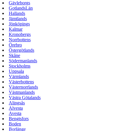
Gävleborgs
GotlandsLän
Hallands
Jämtlands
Jönköpings
Kalmar
Kronobergs
Norrbottens
Örebro
Östergötlands
Skåne
Södermanlands
Stockholms
Uppsala
Värmlands
Västerbottens
Västernorrlands
Västmanlands
Västra Götalands
Alingsås
Alvesta
Avesta
Bengtsfors
Boden
Borlänge