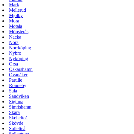
Mark
Mellerud
Mjölby
Mora
Motala
Mönsterås
Nacka
Nora
Norrköping
Nybro
Nyköping
Orsa
Oskarshamn
Ovanåker
Partille
Ronneby
Sala
Sandviken
Sigtuna
Simrishamn
Skara
Skellefteå
Skövde
Sollefteå
Sollentuna