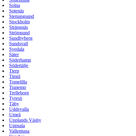
Solna
Sotenäs
Stenungsund
Stockholm
Strängnäs
Strömsund
Sundbyberg
Sundsvall
Svedala
Säter
Söderhamn
Södertälje
Tierp
Timrå
Tomelilla
Tranemo
Trelleborg
Tyresö
Täby
Uddevalla
Umeå
Upplands Väsby
Uppsala
Vallentuna