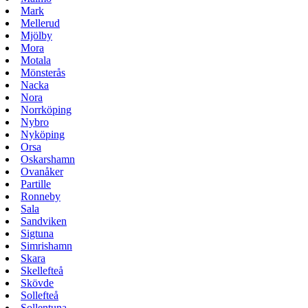
Mark
Mellerud
Mjölby
Mora
Motala
Mönsterås
Nacka
Nora
Norrköping
Nybro
Nyköping
Orsa
Oskarshamn
Ovanåker
Partille
Ronneby
Sala
Sandviken
Sigtuna
Simrishamn
Skara
Skellefteå
Skövde
Sollefteå
Sollentuna