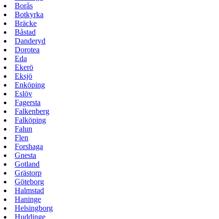
Borås
Botkyrka
Bräcke
Båstad
Danderyd
Dorotea
Eda
Ekerö
Eksjö
Enköping
Eslöv
Fagersta
Falkenberg
Falköping
Falun
Flen
Forshaga
Gnesta
Gotland
Grästorp
Göteborg
Halmstad
Haninge
Helsingborg
Huddinge