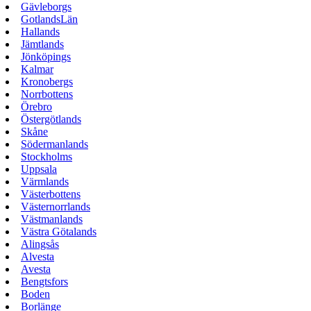
Gävleborgs
GotlandsLän
Hallands
Jämtlands
Jönköpings
Kalmar
Kronobergs
Norrbottens
Örebro
Östergötlands
Skåne
Södermanlands
Stockholms
Uppsala
Värmlands
Västerbottens
Västernorrlands
Västmanlands
Västra Götalands
Alingsås
Alvesta
Avesta
Bengtsfors
Boden
Borlänge