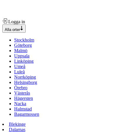
Logga in
Alla orter
Stockholm
Göteborg
Malmö
Uppsala
Linköping
Umeå
Luleå
Norrköping
Helsingborg
Örebro
Västerås
Hägersten
Nacka
Halmstad
Bagarmossen
Blekinge
Dalarnas