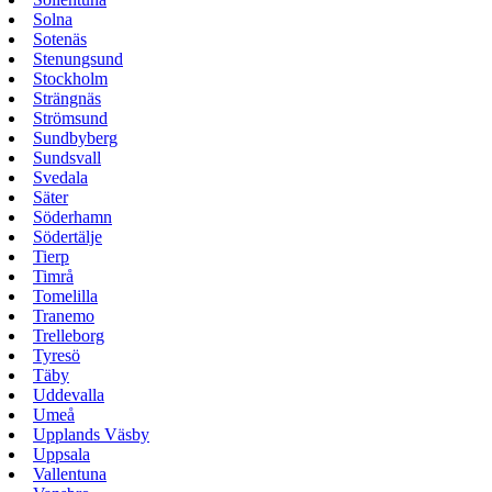
Solna
Sotenäs
Stenungsund
Stockholm
Strängnäs
Strömsund
Sundbyberg
Sundsvall
Svedala
Säter
Söderhamn
Södertälje
Tierp
Timrå
Tomelilla
Tranemo
Trelleborg
Tyresö
Täby
Uddevalla
Umeå
Upplands Väsby
Uppsala
Vallentuna