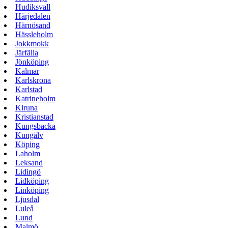
Hudiksvall
Härjedalen
Härnösand
Hässleholm
Jokkmokk
Järfälla
Jönköping
Kalmar
Karlskrona
Karlstad
Katrineholm
Kiruna
Kristianstad
Kungsbacka
Kungälv
Köping
Laholm
Leksand
Lidingö
Lidköping
Linköping
Ljusdal
Luleå
Lund
Malmö