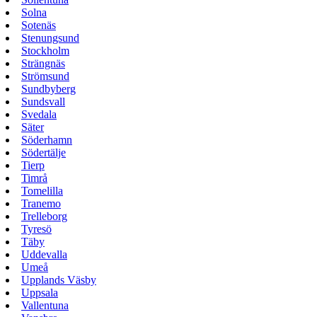
Solna
Sotenäs
Stenungsund
Stockholm
Strängnäs
Strömsund
Sundbyberg
Sundsvall
Svedala
Säter
Söderhamn
Södertälje
Tierp
Timrå
Tomelilla
Tranemo
Trelleborg
Tyresö
Täby
Uddevalla
Umeå
Upplands Väsby
Uppsala
Vallentuna