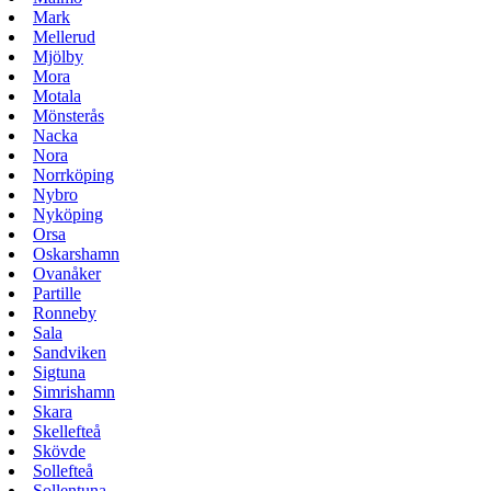
Mark
Mellerud
Mjölby
Mora
Motala
Mönsterås
Nacka
Nora
Norrköping
Nybro
Nyköping
Orsa
Oskarshamn
Ovanåker
Partille
Ronneby
Sala
Sandviken
Sigtuna
Simrishamn
Skara
Skellefteå
Skövde
Sollefteå
Sollentuna