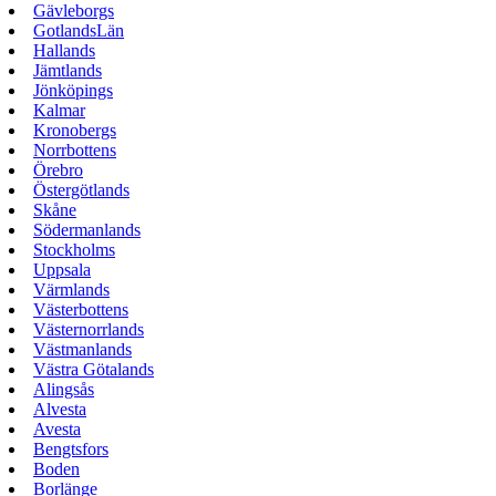
Gävleborgs
GotlandsLän
Hallands
Jämtlands
Jönköpings
Kalmar
Kronobergs
Norrbottens
Örebro
Östergötlands
Skåne
Södermanlands
Stockholms
Uppsala
Värmlands
Västerbottens
Västernorrlands
Västmanlands
Västra Götalands
Alingsås
Alvesta
Avesta
Bengtsfors
Boden
Borlänge