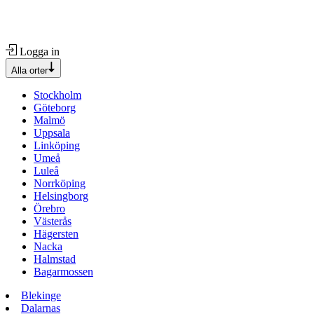
Logga in
Alla orter
Stockholm
Göteborg
Malmö
Uppsala
Linköping
Umeå
Luleå
Norrköping
Helsingborg
Örebro
Västerås
Hägersten
Nacka
Halmstad
Bagarmossen
Blekinge
Dalarnas