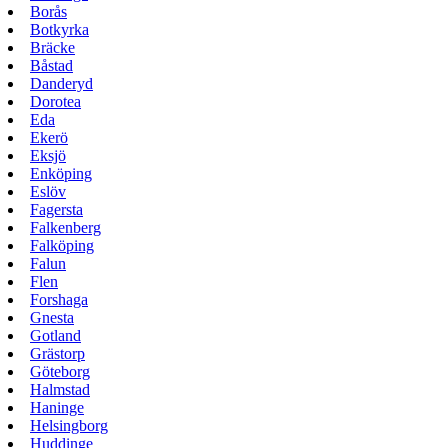
Borås
Botkyrka
Bräcke
Båstad
Danderyd
Dorotea
Eda
Ekerö
Eksjö
Enköping
Eslöv
Fagersta
Falkenberg
Falköping
Falun
Flen
Forshaga
Gnesta
Gotland
Grästorp
Göteborg
Halmstad
Haninge
Helsingborg
Huddinge