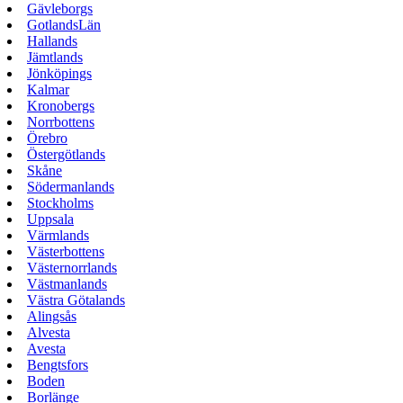
Gävleborgs
GotlandsLän
Hallands
Jämtlands
Jönköpings
Kalmar
Kronobergs
Norrbottens
Örebro
Östergötlands
Skåne
Södermanlands
Stockholms
Uppsala
Värmlands
Västerbottens
Västernorrlands
Västmanlands
Västra Götalands
Alingsås
Alvesta
Avesta
Bengtsfors
Boden
Borlänge