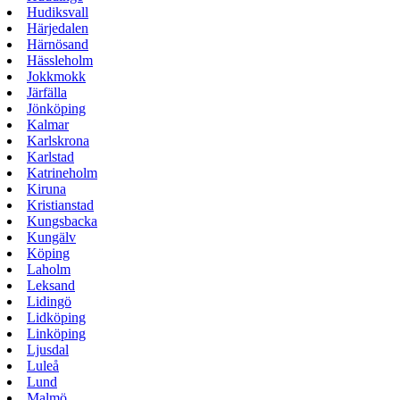
Hudiksvall
Härjedalen
Härnösand
Hässleholm
Jokkmokk
Järfälla
Jönköping
Kalmar
Karlskrona
Karlstad
Katrineholm
Kiruna
Kristianstad
Kungsbacka
Kungälv
Köping
Laholm
Leksand
Lidingö
Lidköping
Linköping
Ljusdal
Luleå
Lund
Malmö