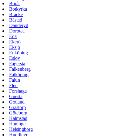
Borås
Botkyrka
Bräcke
Båstad
Danderyd
Dorotea
Eda
Ekerö
Eksjö
Enköping
Eslöv
Fagersta
Falkenberg
Falköping
Falun
Flen
Forshaga
Gnesta
Gotland
Grästorp
Göteborg
Halmstad
Haninge
Helsingborg
Huddinge