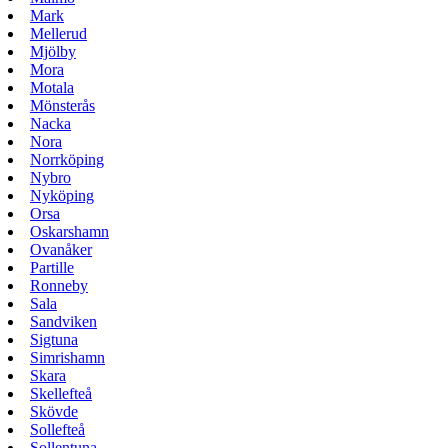
Mark
Mellerud
Mjölby
Mora
Motala
Mönsterås
Nacka
Nora
Norrköping
Nybro
Nyköping
Orsa
Oskarshamn
Ovanåker
Partille
Ronneby
Sala
Sandviken
Sigtuna
Simrishamn
Skara
Skellefteå
Skövde
Sollefteå
Sollentuna