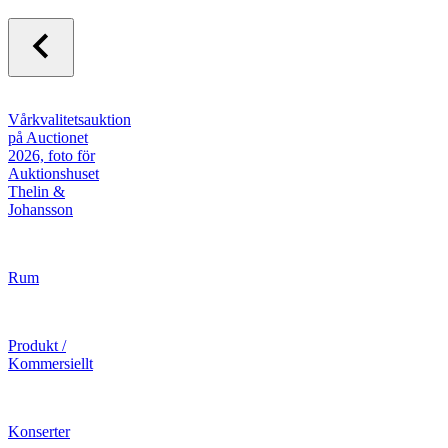
Vårkvalitetsauktion
på Auctionet
2026, foto för
Auktionshuset
Thelin &
Johansson
Rum
Produkt /
Kommersiellt
Konserter