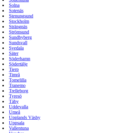
Solna
Sotenäs
Stenungsund
Stockholm
Strängnäs
Strömsund
Sundbyberg
Sundsvall
Svedala
Säter
Söderhamn
Södertälje
Tierp
Timrå
Tomelilla
Tranemo
Trelleborg
Tyresö
Täby
Uddevalla
Umeå
Upplands Väsby
Uppsala
Vallentuna