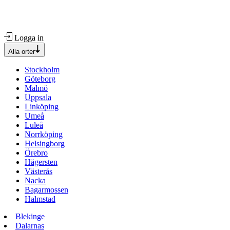
Logga in
Alla orter
Stockholm
Göteborg
Malmö
Uppsala
Linköping
Umeå
Luleå
Norrköping
Helsingborg
Örebro
Hägersten
Västerås
Nacka
Bagarmossen
Halmstad
Blekinge
Dalarnas