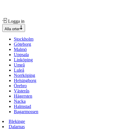
Logga in
Alla orter
Stockholm
Göteborg
Malmö
Uppsala
Linköping
Umeå
Luleå
Norrköping
Helsingborg
Örebro
Västerås
Hägersten
Nacka
Halmstad
Bagarmossen
Blekinge
Dalarnas