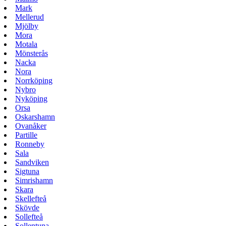
Mark
Mellerud
Mjölby
Mora
Motala
Mönsterås
Nacka
Nora
Norrköping
Nybro
Nyköping
Orsa
Oskarshamn
Ovanåker
Partille
Ronneby
Sala
Sandviken
Sigtuna
Simrishamn
Skara
Skellefteå
Skövde
Sollefteå
Sollentuna