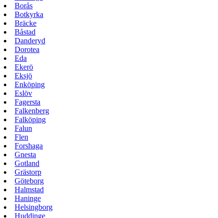
Borås
Botkyrka
Bräcke
Båstad
Danderyd
Dorotea
Eda
Ekerö
Eksjö
Enköping
Eslöv
Fagersta
Falkenberg
Falköping
Falun
Flen
Forshaga
Gnesta
Gotland
Grästorp
Göteborg
Halmstad
Haninge
Helsingborg
Huddinge