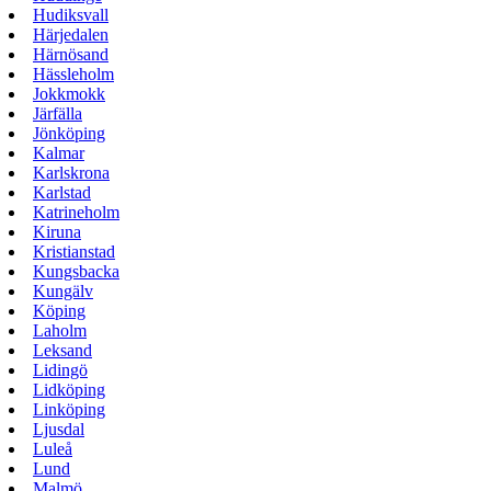
Hudiksvall
Härjedalen
Härnösand
Hässleholm
Jokkmokk
Järfälla
Jönköping
Kalmar
Karlskrona
Karlstad
Katrineholm
Kiruna
Kristianstad
Kungsbacka
Kungälv
Köping
Laholm
Leksand
Lidingö
Lidköping
Linköping
Ljusdal
Luleå
Lund
Malmö