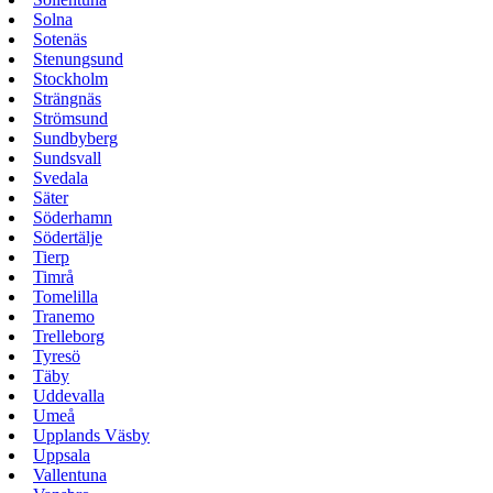
Solna
Sotenäs
Stenungsund
Stockholm
Strängnäs
Strömsund
Sundbyberg
Sundsvall
Svedala
Säter
Söderhamn
Södertälje
Tierp
Timrå
Tomelilla
Tranemo
Trelleborg
Tyresö
Täby
Uddevalla
Umeå
Upplands Väsby
Uppsala
Vallentuna