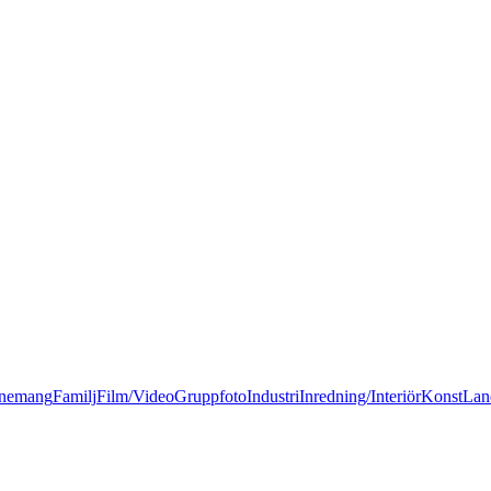
nemang
Familj
Film/Video
Gruppfoto
Industri
Inredning/Interiör
Konst
Lan