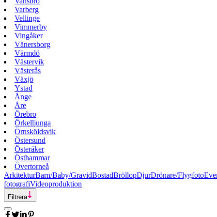
Vansbro
Varberg
Vellinge
Vimmerby
Vingåker
Vänersborg
Värmdö
Västervik
Västerås
Växjö
Ystad
Ånge
Åre
Örebro
Örkelljunga
Örnsköldsvik
Östersund
Österåker
Östhammar
Övertorneå
Arkitektur
Barn/Baby/Gravid
Bostad
Bröllop
Djur
Drönare/Flygfoto
Eve
fotografi
Videoproduktion
Filtrera