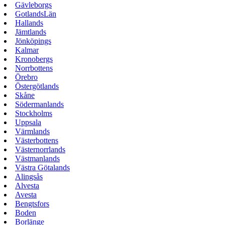
Gävleborgs
GotlandsLän
Hallands
Jämtlands
Jönköpings
Kalmar
Kronobergs
Norrbottens
Örebro
Östergötlands
Skåne
Södermanlands
Stockholms
Uppsala
Värmlands
Västerbottens
Västernorrlands
Västmanlands
Västra Götalands
Alingsås
Alvesta
Avesta
Bengtsfors
Boden
Borlänge