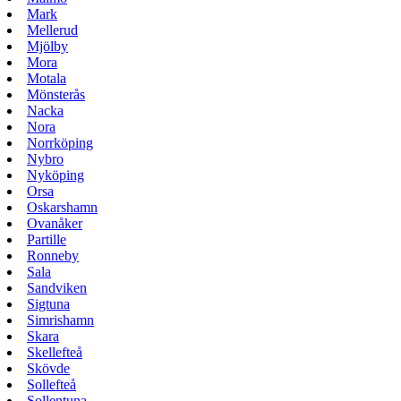
Mark
Mellerud
Mjölby
Mora
Motala
Mönsterås
Nacka
Nora
Norrköping
Nybro
Nyköping
Orsa
Oskarshamn
Ovanåker
Partille
Ronneby
Sala
Sandviken
Sigtuna
Simrishamn
Skara
Skellefteå
Skövde
Sollefteå
Sollentuna