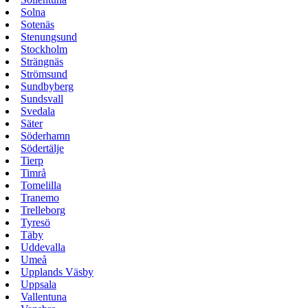
Solna
Sotenäs
Stenungsund
Stockholm
Strängnäs
Strömsund
Sundbyberg
Sundsvall
Svedala
Säter
Söderhamn
Södertälje
Tierp
Timrå
Tomelilla
Tranemo
Trelleborg
Tyresö
Täby
Uddevalla
Umeå
Upplands Väsby
Uppsala
Vallentuna