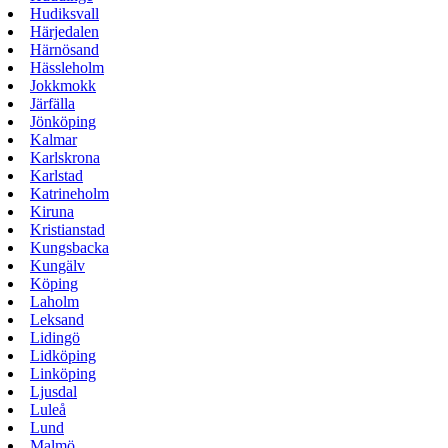
Hudiksvall
Härjedalen
Härnösand
Hässleholm
Jokkmokk
Järfälla
Jönköping
Kalmar
Karlskrona
Karlstad
Katrineholm
Kiruna
Kristianstad
Kungsbacka
Kungälv
Köping
Laholm
Leksand
Lidingö
Lidköping
Linköping
Ljusdal
Luleå
Lund
Malmö