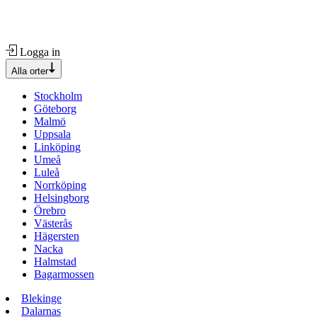
Logga in
Alla orter
Stockholm
Göteborg
Malmö
Uppsala
Linköping
Umeå
Luleå
Norrköping
Helsingborg
Örebro
Västerås
Hägersten
Nacka
Halmstad
Bagarmossen
Blekinge
Dalarnas