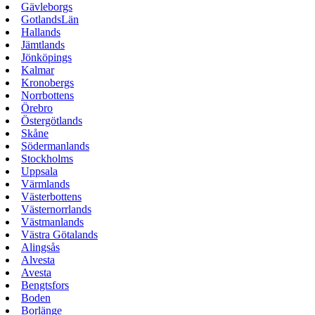
Gävleborgs
GotlandsLän
Hallands
Jämtlands
Jönköpings
Kalmar
Kronobergs
Norrbottens
Örebro
Östergötlands
Skåne
Södermanlands
Stockholms
Uppsala
Värmlands
Västerbottens
Västernorrlands
Västmanlands
Västra Götalands
Alingsås
Alvesta
Avesta
Bengtsfors
Boden
Borlänge