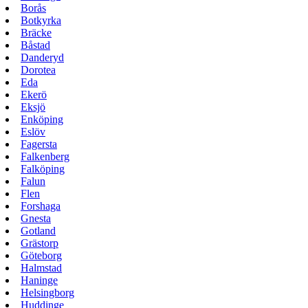
Borås
Botkyrka
Bräcke
Båstad
Danderyd
Dorotea
Eda
Ekerö
Eksjö
Enköping
Eslöv
Fagersta
Falkenberg
Falköping
Falun
Flen
Forshaga
Gnesta
Gotland
Grästorp
Göteborg
Halmstad
Haninge
Helsingborg
Huddinge