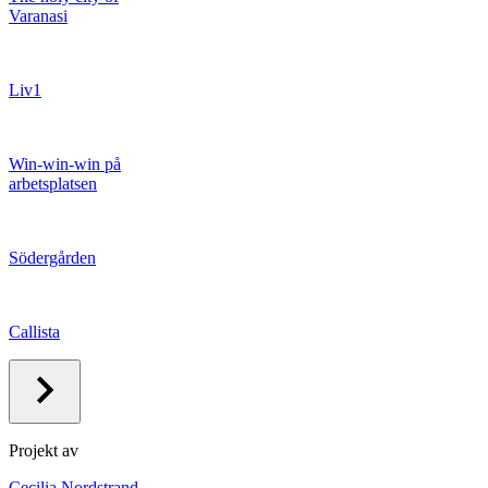
Varanasi
Liv1
Win-win-win på
arbetsplatsen
Södergården
Callista
Projekt av
Cecilia Nordstrand