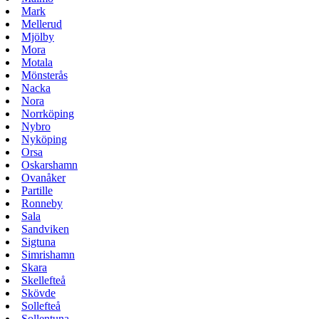
Mark
Mellerud
Mjölby
Mora
Motala
Mönsterås
Nacka
Nora
Norrköping
Nybro
Nyköping
Orsa
Oskarshamn
Ovanåker
Partille
Ronneby
Sala
Sandviken
Sigtuna
Simrishamn
Skara
Skellefteå
Skövde
Sollefteå
Sollentuna