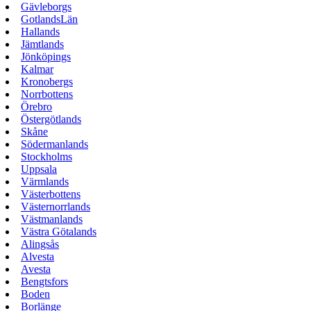
Gävleborgs
GotlandsLän
Hallands
Jämtlands
Jönköpings
Kalmar
Kronobergs
Norrbottens
Örebro
Östergötlands
Skåne
Södermanlands
Stockholms
Uppsala
Värmlands
Västerbottens
Västernorrlands
Västmanlands
Västra Götalands
Alingsås
Alvesta
Avesta
Bengtsfors
Boden
Borlänge