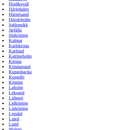
Hudiksvall
Härjedalen
Härnösand
Hässleholm
Jokkmokk
Järfälla
Jönköping
Kalmar
Karlskrona
Karlstad
Katrineholm
Kiruna
Kristianstad
Kungsbacka
Kungälv
Köping
Laholm
Leksand
Lidingö
Lidköping
Linköping
Ljusdal
Luleå
Lund
Malmö