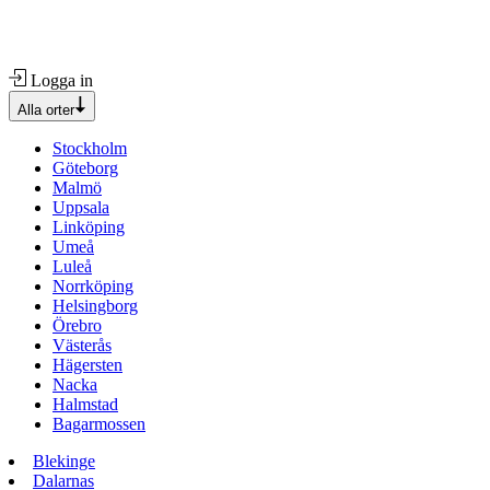
Logga in
Alla orter
Stockholm
Göteborg
Malmö
Uppsala
Linköping
Umeå
Luleå
Norrköping
Helsingborg
Örebro
Västerås
Hägersten
Nacka
Halmstad
Bagarmossen
Blekinge
Dalarnas