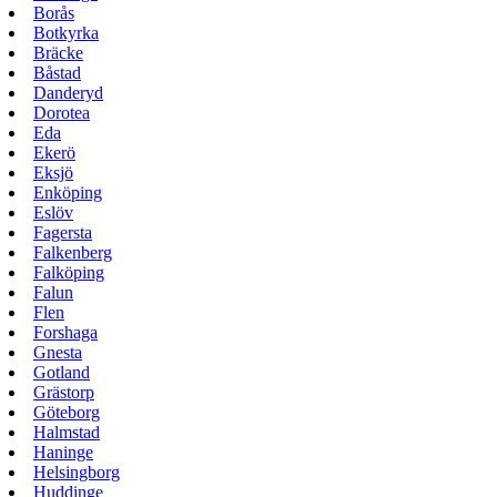
Borås
Botkyrka
Bräcke
Båstad
Danderyd
Dorotea
Eda
Ekerö
Eksjö
Enköping
Eslöv
Fagersta
Falkenberg
Falköping
Falun
Flen
Forshaga
Gnesta
Gotland
Grästorp
Göteborg
Halmstad
Haninge
Helsingborg
Huddinge