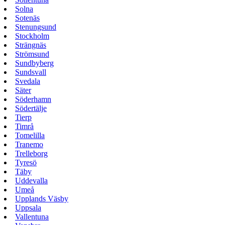
Solna
Sotenäs
Stenungsund
Stockholm
Strängnäs
Strömsund
Sundbyberg
Sundsvall
Svedala
Säter
Söderhamn
Södertälje
Tierp
Timrå
Tomelilla
Tranemo
Trelleborg
Tyresö
Täby
Uddevalla
Umeå
Upplands Väsby
Uppsala
Vallentuna