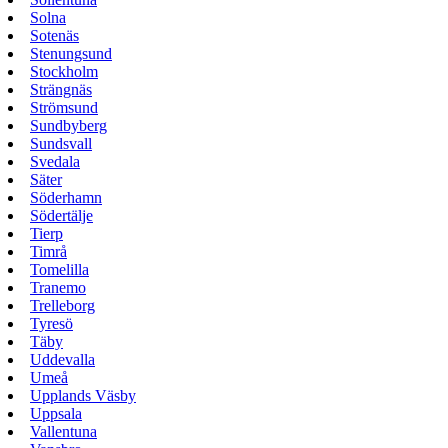
Solna
Sotenäs
Stenungsund
Stockholm
Strängnäs
Strömsund
Sundbyberg
Sundsvall
Svedala
Säter
Söderhamn
Södertälje
Tierp
Timrå
Tomelilla
Tranemo
Trelleborg
Tyresö
Täby
Uddevalla
Umeå
Upplands Väsby
Uppsala
Vallentuna