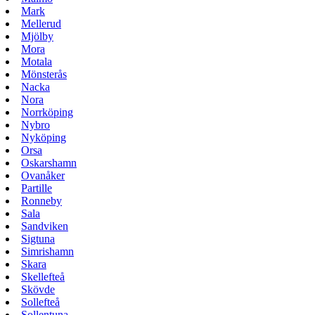
Mark
Mellerud
Mjölby
Mora
Motala
Mönsterås
Nacka
Nora
Norrköping
Nybro
Nyköping
Orsa
Oskarshamn
Ovanåker
Partille
Ronneby
Sala
Sandviken
Sigtuna
Simrishamn
Skara
Skellefteå
Skövde
Sollefteå
Sollentuna