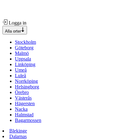
Logga in
Alla orter
Stockholm
Göteborg
Malmö
Uppsala
Linköping
Umeå
Luleå
Norrköping
Helsingborg
Örebro
Västerås
Hägersten
Nacka
Halmstad
Bagarmossen
Blekinge
Dalarnas