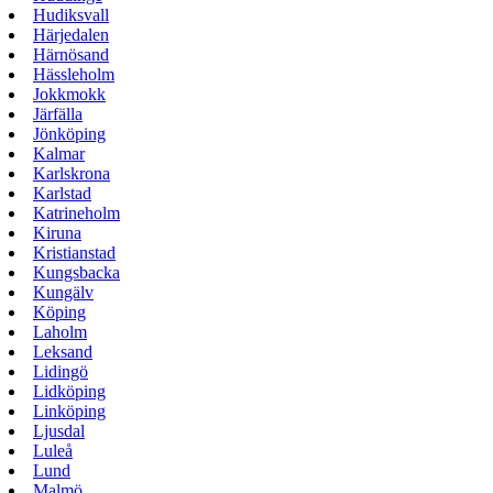
Hudiksvall
Härjedalen
Härnösand
Hässleholm
Jokkmokk
Järfälla
Jönköping
Kalmar
Karlskrona
Karlstad
Katrineholm
Kiruna
Kristianstad
Kungsbacka
Kungälv
Köping
Laholm
Leksand
Lidingö
Lidköping
Linköping
Ljusdal
Luleå
Lund
Malmö