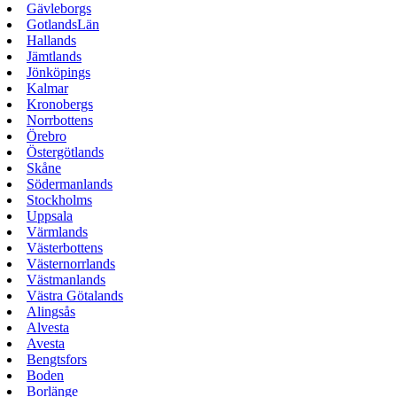
Gävleborgs
GotlandsLän
Hallands
Jämtlands
Jönköpings
Kalmar
Kronobergs
Norrbottens
Örebro
Östergötlands
Skåne
Södermanlands
Stockholms
Uppsala
Värmlands
Västerbottens
Västernorrlands
Västmanlands
Västra Götalands
Alingsås
Alvesta
Avesta
Bengtsfors
Boden
Borlänge