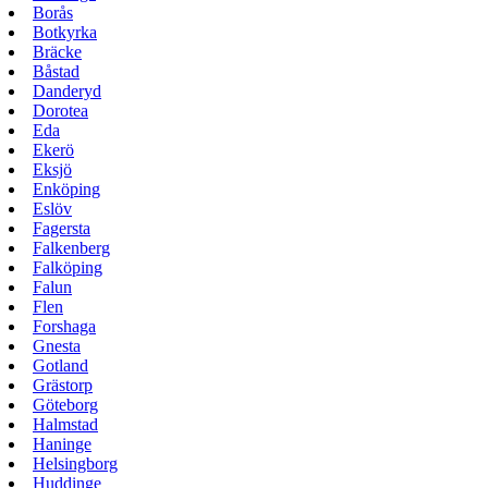
Borås
Botkyrka
Bräcke
Båstad
Danderyd
Dorotea
Eda
Ekerö
Eksjö
Enköping
Eslöv
Fagersta
Falkenberg
Falköping
Falun
Flen
Forshaga
Gnesta
Gotland
Grästorp
Göteborg
Halmstad
Haninge
Helsingborg
Huddinge