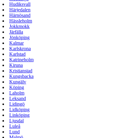
Hudiksvall
Härjedalen
Härnösand
Hässleholm
Jokkmokk
Järfälla
Jönköping
Kalmar
Karlskrona
Karlstad
Katrineholm
Kiruna
Kristianstad
Kungsbacka
Kungälv
Köping
Laholm
Leksand
Lidingö
Lidköping
Linköping
Ljusdal
Luleå
Lund
Malmö