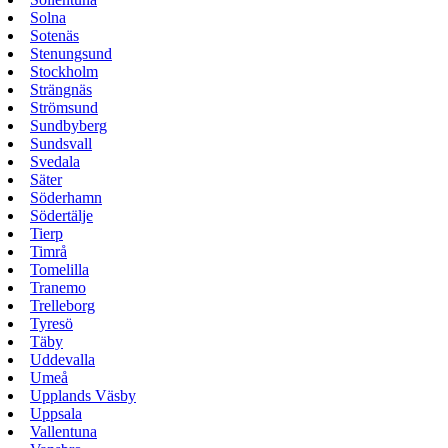
Solna
Sotenäs
Stenungsund
Stockholm
Strängnäs
Strömsund
Sundbyberg
Sundsvall
Svedala
Säter
Söderhamn
Södertälje
Tierp
Timrå
Tomelilla
Tranemo
Trelleborg
Tyresö
Täby
Uddevalla
Umeå
Upplands Väsby
Uppsala
Vallentuna