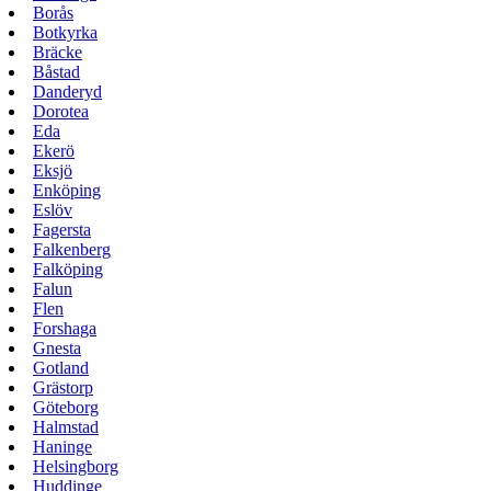
Borås
Botkyrka
Bräcke
Båstad
Danderyd
Dorotea
Eda
Ekerö
Eksjö
Enköping
Eslöv
Fagersta
Falkenberg
Falköping
Falun
Flen
Forshaga
Gnesta
Gotland
Grästorp
Göteborg
Halmstad
Haninge
Helsingborg
Huddinge