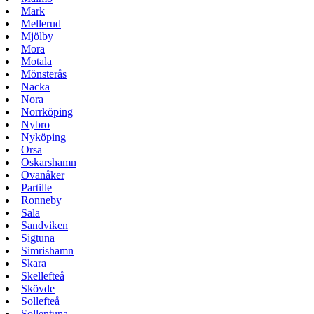
Mark
Mellerud
Mjölby
Mora
Motala
Mönsterås
Nacka
Nora
Norrköping
Nybro
Nyköping
Orsa
Oskarshamn
Ovanåker
Partille
Ronneby
Sala
Sandviken
Sigtuna
Simrishamn
Skara
Skellefteå
Skövde
Sollefteå
Sollentuna