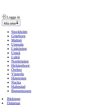
Logga in
Alla orter
Stockholm
Göteborg
Malmö
Uppsala
Linköping
Umeå
Luleå
Norrköping
Helsingborg
Örebro
Västerås
Hägersten
Nacka
Halmstad
Bagarmossen
Blekinge
Dalarnas