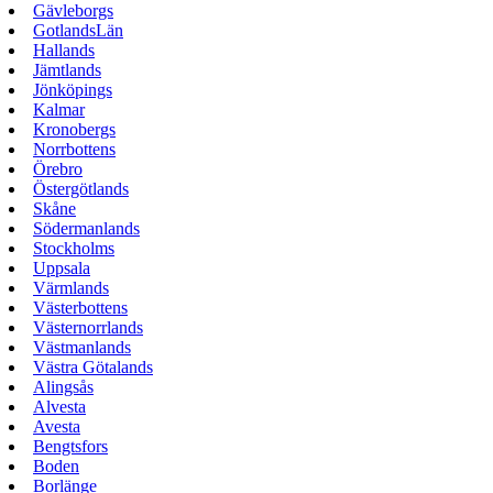
Gävleborgs
GotlandsLän
Hallands
Jämtlands
Jönköpings
Kalmar
Kronobergs
Norrbottens
Örebro
Östergötlands
Skåne
Södermanlands
Stockholms
Uppsala
Värmlands
Västerbottens
Västernorrlands
Västmanlands
Västra Götalands
Alingsås
Alvesta
Avesta
Bengtsfors
Boden
Borlänge