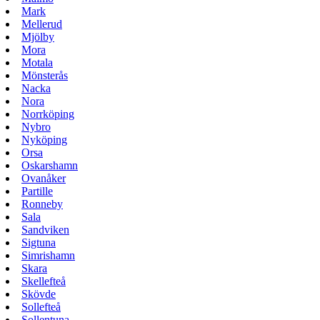
Mark
Mellerud
Mjölby
Mora
Motala
Mönsterås
Nacka
Nora
Norrköping
Nybro
Nyköping
Orsa
Oskarshamn
Ovanåker
Partille
Ronneby
Sala
Sandviken
Sigtuna
Simrishamn
Skara
Skellefteå
Skövde
Sollefteå
Sollentuna