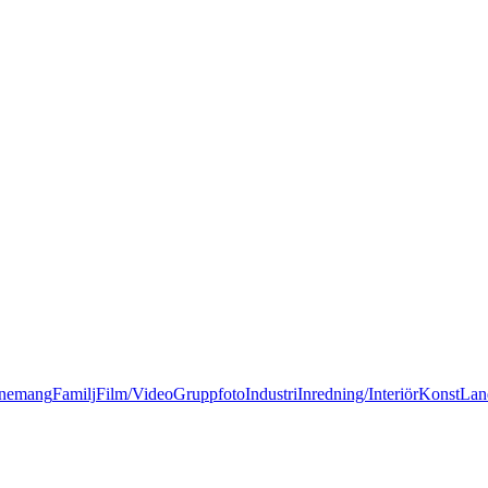
nemang
Familj
Film/Video
Gruppfoto
Industri
Inredning/Interiör
Konst
Lan