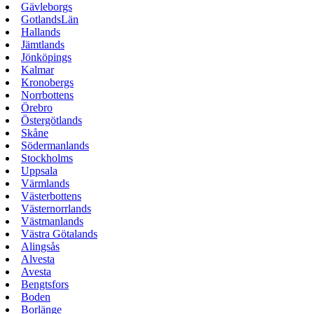
Gävleborgs
GotlandsLän
Hallands
Jämtlands
Jönköpings
Kalmar
Kronobergs
Norrbottens
Örebro
Östergötlands
Skåne
Södermanlands
Stockholms
Uppsala
Värmlands
Västerbottens
Västernorrlands
Västmanlands
Västra Götalands
Alingsås
Alvesta
Avesta
Bengtsfors
Boden
Borlänge