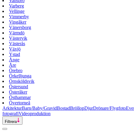
Vansbro
Varberg
Vellinge
Vimmerby
Vingåker
Vänersborg
Värmdö
Västervik
Västerås
Växjö
Ystad
Ånge
Åre
Örebro
Örkelljunga
Örnsköldsvik
Östersund
Österåker
Östhammar
Övertorneå
Arkitektur
Barn/Baby/Gravid
Bostad
Bröllop
Djur
Drönare/Flygfoto
Eve
fotografi
Videoproduktion
Filtrera