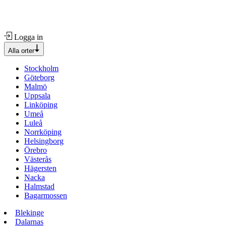
Logga in
Alla orter
Stockholm
Göteborg
Malmö
Uppsala
Linköping
Umeå
Luleå
Norrköping
Helsingborg
Örebro
Västerås
Hägersten
Nacka
Halmstad
Bagarmossen
Blekinge
Dalarnas