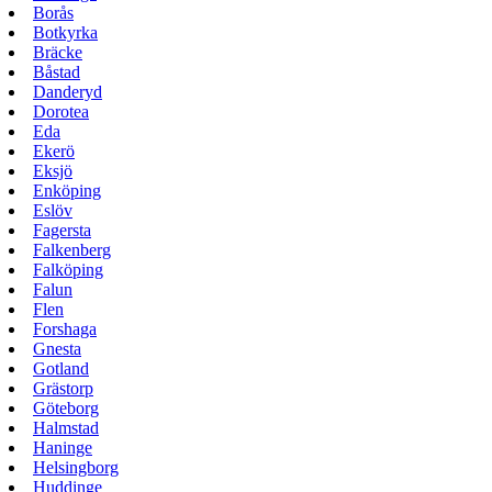
Borås
Botkyrka
Bräcke
Båstad
Danderyd
Dorotea
Eda
Ekerö
Eksjö
Enköping
Eslöv
Fagersta
Falkenberg
Falköping
Falun
Flen
Forshaga
Gnesta
Gotland
Grästorp
Göteborg
Halmstad
Haninge
Helsingborg
Huddinge