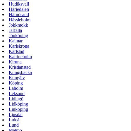
Hudiksvall
Härjedalen
Härnösand
Hässleholm
Jokkmokk
Järfälla
Jönköping
Kalmar
Karlskrona
Karlstad
Katrineholm
Kiruna
Kristianstad
Kungsbacka
Kungälv
Köping
Laholm
Leksand
Lidingö
Lidköping
Linköping
Ljusdal
Luleå
Lund
Malmö