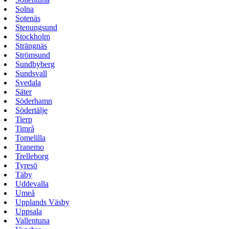
Solna
Sotenäs
Stenungsund
Stockholm
Strängnäs
Strömsund
Sundbyberg
Sundsvall
Svedala
Säter
Söderhamn
Södertälje
Tierp
Timrå
Tomelilla
Tranemo
Trelleborg
Tyresö
Täby
Uddevalla
Umeå
Upplands Väsby
Uppsala
Vallentuna