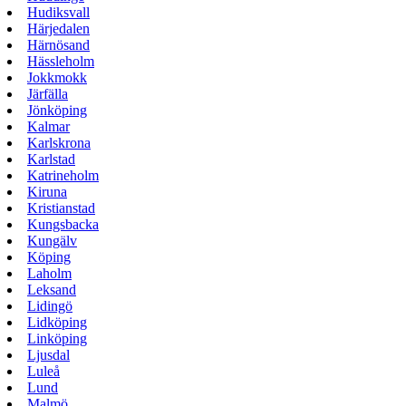
Hudiksvall
Härjedalen
Härnösand
Hässleholm
Jokkmokk
Järfälla
Jönköping
Kalmar
Karlskrona
Karlstad
Katrineholm
Kiruna
Kristianstad
Kungsbacka
Kungälv
Köping
Laholm
Leksand
Lidingö
Lidköping
Linköping
Ljusdal
Luleå
Lund
Malmö