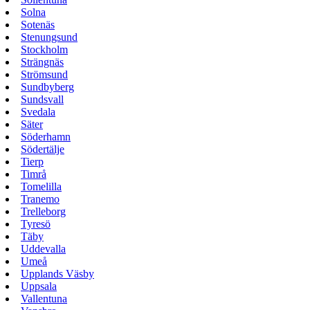
Solna
Sotenäs
Stenungsund
Stockholm
Strängnäs
Strömsund
Sundbyberg
Sundsvall
Svedala
Säter
Söderhamn
Södertälje
Tierp
Timrå
Tomelilla
Tranemo
Trelleborg
Tyresö
Täby
Uddevalla
Umeå
Upplands Väsby
Uppsala
Vallentuna