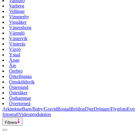
Vansbro
Varberg
Vellinge
Vimmerby
Vingåker
Vänersborg
Värmdö
Västervik
Västerås
Växjö
Ystad
Ånge
Åre
Örebro
Örkelljunga
Örnsköldsvik
Östersund
Österåker
Östhammar
Övertorneå
Arkitektur
Barn/Baby/Gravid
Bostad
Bröllop
Djur
Drönare/Flygfoto
Eve
fotografi
Videoproduktion
Filtrera