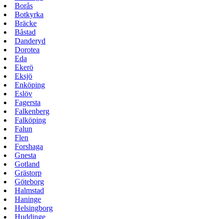
Borås
Botkyrka
Bräcke
Båstad
Danderyd
Dorotea
Eda
Ekerö
Eksjö
Enköping
Eslöv
Fagersta
Falkenberg
Falköping
Falun
Flen
Forshaga
Gnesta
Gotland
Grästorp
Göteborg
Halmstad
Haninge
Helsingborg
Huddinge