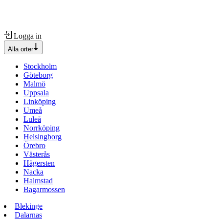
Logga in
Alla orter
Stockholm
Göteborg
Malmö
Uppsala
Linköping
Umeå
Luleå
Norrköping
Helsingborg
Örebro
Västerås
Hägersten
Nacka
Halmstad
Bagarmossen
Blekinge
Dalarnas