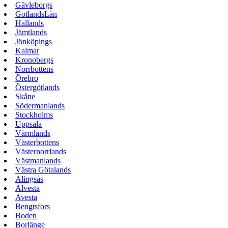
Gävleborgs
GotlandsLän
Hallands
Jämtlands
Jönköpings
Kalmar
Kronobergs
Norrbottens
Örebro
Östergötlands
Skåne
Södermanlands
Stockholms
Uppsala
Värmlands
Västerbottens
Västernorrlands
Västmanlands
Västra Götalands
Alingsås
Alvesta
Avesta
Bengtsfors
Boden
Borlänge