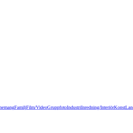
nemang
Familj
Film/Video
Gruppfoto
Industri
Inredning/Interiör
Konst
Lan