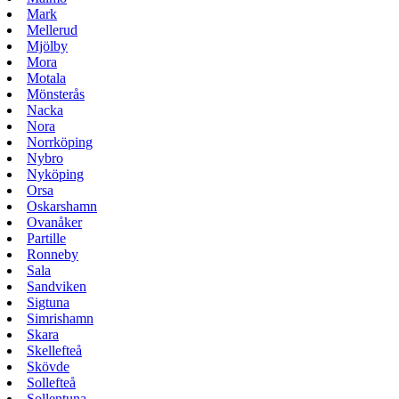
Mark
Mellerud
Mjölby
Mora
Motala
Mönsterås
Nacka
Nora
Norrköping
Nybro
Nyköping
Orsa
Oskarshamn
Ovanåker
Partille
Ronneby
Sala
Sandviken
Sigtuna
Simrishamn
Skara
Skellefteå
Skövde
Sollefteå
Sollentuna