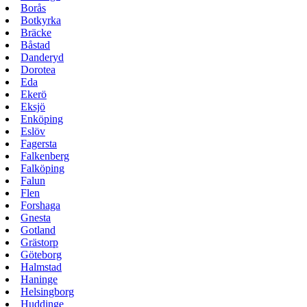
Borås
Botkyrka
Bräcke
Båstad
Danderyd
Dorotea
Eda
Ekerö
Eksjö
Enköping
Eslöv
Fagersta
Falkenberg
Falköping
Falun
Flen
Forshaga
Gnesta
Gotland
Grästorp
Göteborg
Halmstad
Haninge
Helsingborg
Huddinge