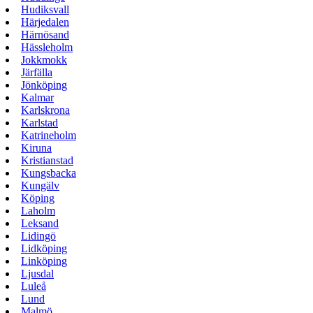
Hudiksvall
Härjedalen
Härnösand
Hässleholm
Jokkmokk
Järfälla
Jönköping
Kalmar
Karlskrona
Karlstad
Katrineholm
Kiruna
Kristianstad
Kungsbacka
Kungälv
Köping
Laholm
Leksand
Lidingö
Lidköping
Linköping
Ljusdal
Luleå
Lund
Malmö