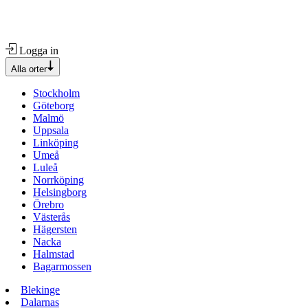
Logga in
Alla orter
Stockholm
Göteborg
Malmö
Uppsala
Linköping
Umeå
Luleå
Norrköping
Helsingborg
Örebro
Västerås
Hägersten
Nacka
Halmstad
Bagarmossen
Blekinge
Dalarnas