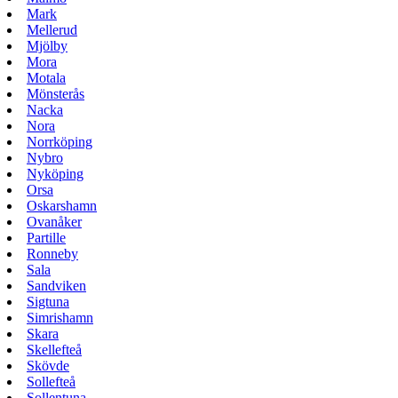
Mark
Mellerud
Mjölby
Mora
Motala
Mönsterås
Nacka
Nora
Norrköping
Nybro
Nyköping
Orsa
Oskarshamn
Ovanåker
Partille
Ronneby
Sala
Sandviken
Sigtuna
Simrishamn
Skara
Skellefteå
Skövde
Sollefteå
Sollentuna