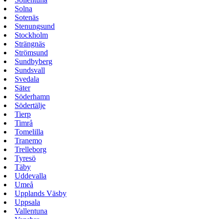
Solna
Sotenäs
Stenungsund
Stockholm
Strängnäs
Strömsund
Sundbyberg
Sundsvall
Svedala
Säter
Söderhamn
Södertälje
Tierp
Timrå
Tomelilla
Tranemo
Trelleborg
Tyresö
Täby
Uddevalla
Umeå
Upplands Väsby
Uppsala
Vallentuna