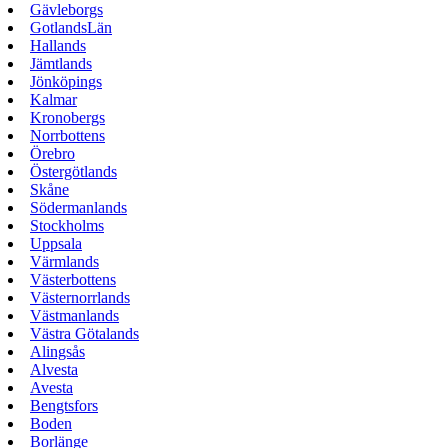
Gävleborgs
GotlandsLän
Hallands
Jämtlands
Jönköpings
Kalmar
Kronobergs
Norrbottens
Örebro
Östergötlands
Skåne
Södermanlands
Stockholms
Uppsala
Värmlands
Västerbottens
Västernorrlands
Västmanlands
Västra Götalands
Alingsås
Alvesta
Avesta
Bengtsfors
Boden
Borlänge