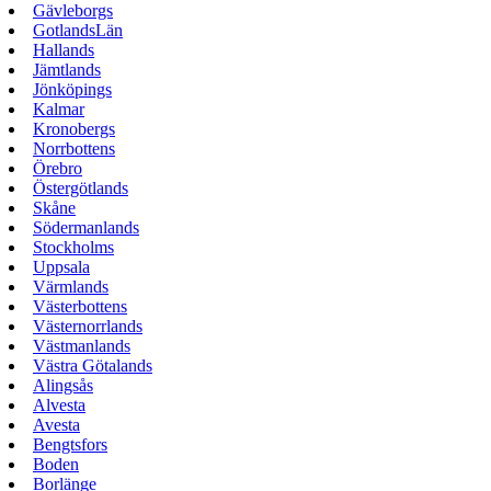
Gävleborgs
GotlandsLän
Hallands
Jämtlands
Jönköpings
Kalmar
Kronobergs
Norrbottens
Örebro
Östergötlands
Skåne
Södermanlands
Stockholms
Uppsala
Värmlands
Västerbottens
Västernorrlands
Västmanlands
Västra Götalands
Alingsås
Alvesta
Avesta
Bengtsfors
Boden
Borlänge