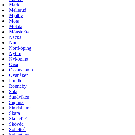
Mark
Mellerud
Mjölby
Mora
Motala
Mönsterås
Nacka
Nora
Norrköping
Nybro
Nyköping
Orsa
Oskarshamn
Ovanåker
Partille
Ronneby
Sala
Sandviken
Sigtuna
Simrishamn
Skara
Skellefteå
Skövde
Sollefteå
Sollentuna