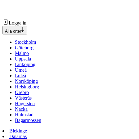
Logga in
Alla orter
Stockholm
Göteborg
Malmö
Uppsala
Linköping
Umeå
Luleå
Norrköping
Helsingborg
Örebro
Västerås
Hägersten
Nacka
Halmstad
Bagarmossen
Blekinge
Dalarnas