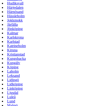
Hudiksvall
Härjedalen
Härnösand
Hässleholm
Jokkmokk
Järfälla
Jönköping
Kalmar
Karlskrona
Karlstad
Katrineholm
Kiruna
Kristianstad
Kungsbacka
Kungälv
Köping
Laholm
Leksand
Lidingö
Lidköping
Linköping
Ljusdal
Luleå
Lund
Malmö