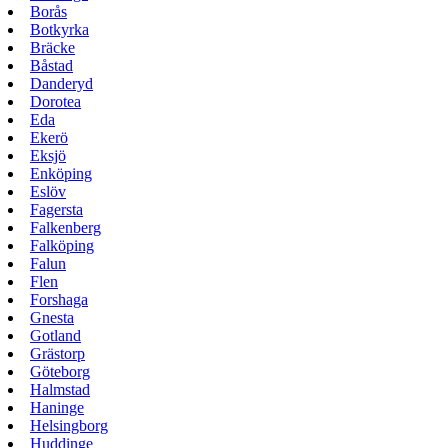
Borås
Botkyrka
Bräcke
Båstad
Danderyd
Dorotea
Eda
Ekerö
Eksjö
Enköping
Eslöv
Fagersta
Falkenberg
Falköping
Falun
Flen
Forshaga
Gnesta
Gotland
Grästorp
Göteborg
Halmstad
Haninge
Helsingborg
Huddinge