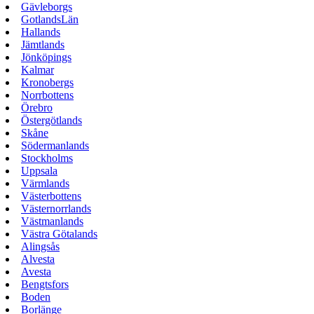
Gävleborgs
GotlandsLän
Hallands
Jämtlands
Jönköpings
Kalmar
Kronobergs
Norrbottens
Örebro
Östergötlands
Skåne
Södermanlands
Stockholms
Uppsala
Värmlands
Västerbottens
Västernorrlands
Västmanlands
Västra Götalands
Alingsås
Alvesta
Avesta
Bengtsfors
Boden
Borlänge