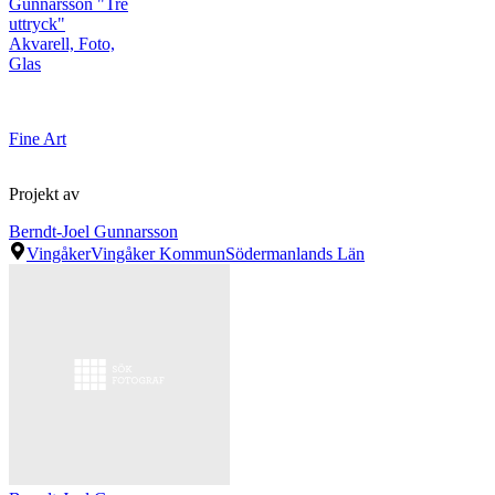
Gunnarsson "Tre
uttryck"
Akvarell, Foto,
Glas
Fine Art
Projekt av
Berndt-Joel Gunnarsson
Vingåker
Vingåker Kommun
Södermanlands Län