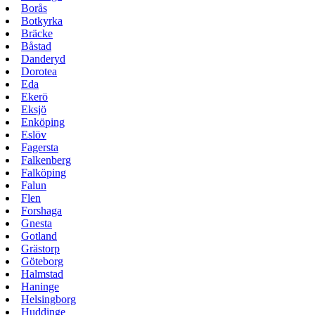
Borås
Botkyrka
Bräcke
Båstad
Danderyd
Dorotea
Eda
Ekerö
Eksjö
Enköping
Eslöv
Fagersta
Falkenberg
Falköping
Falun
Flen
Forshaga
Gnesta
Gotland
Grästorp
Göteborg
Halmstad
Haninge
Helsingborg
Huddinge