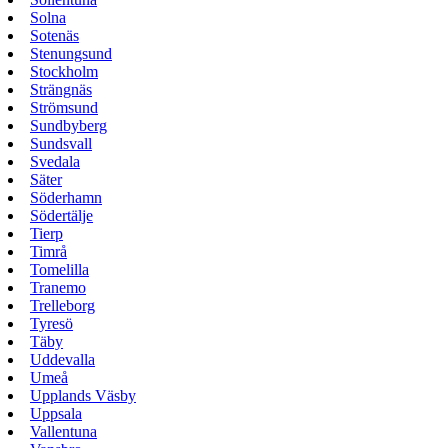
Solna
Sotenäs
Stenungsund
Stockholm
Strängnäs
Strömsund
Sundbyberg
Sundsvall
Svedala
Säter
Söderhamn
Södertälje
Tierp
Timrå
Tomelilla
Tranemo
Trelleborg
Tyresö
Täby
Uddevalla
Umeå
Upplands Väsby
Uppsala
Vallentuna