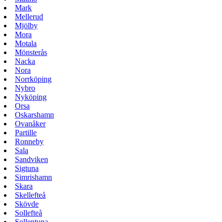
Mark
Mellerud
Mjölby
Mora
Motala
Mönsterås
Nacka
Nora
Norrköping
Nybro
Nyköping
Orsa
Oskarshamn
Ovanåker
Partille
Ronneby
Sala
Sandviken
Sigtuna
Simrishamn
Skara
Skellefteå
Skövde
Sollefteå
Sollentuna