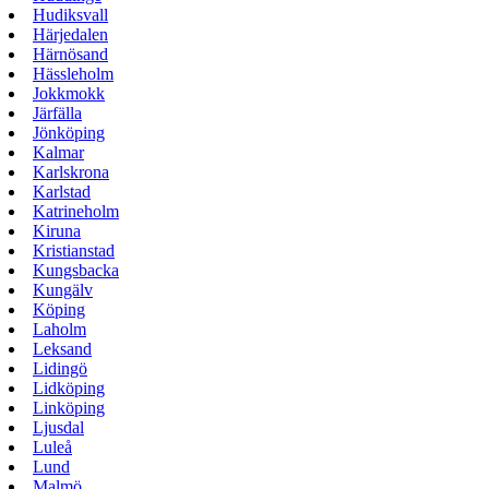
Hudiksvall
Härjedalen
Härnösand
Hässleholm
Jokkmokk
Järfälla
Jönköping
Kalmar
Karlskrona
Karlstad
Katrineholm
Kiruna
Kristianstad
Kungsbacka
Kungälv
Köping
Laholm
Leksand
Lidingö
Lidköping
Linköping
Ljusdal
Luleå
Lund
Malmö