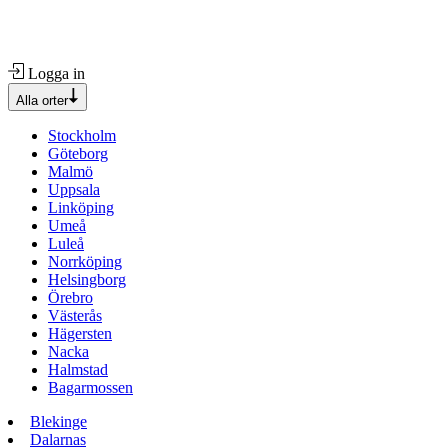
Logga in
Alla orter
Stockholm
Göteborg
Malmö
Uppsala
Linköping
Umeå
Luleå
Norrköping
Helsingborg
Örebro
Västerås
Hägersten
Nacka
Halmstad
Bagarmossen
Blekinge
Dalarnas