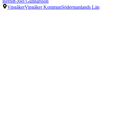
Berndt-Joel Gunnarsson
Vingåker
Vingåker Kommun
Södermanlands Län