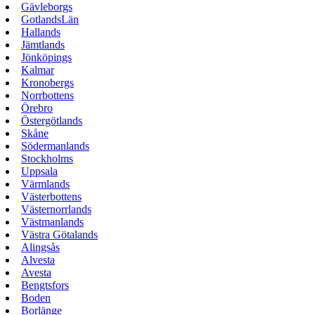
Gävleborgs
GotlandsLän
Hallands
Jämtlands
Jönköpings
Kalmar
Kronobergs
Norrbottens
Örebro
Östergötlands
Skåne
Södermanlands
Stockholms
Uppsala
Värmlands
Västerbottens
Västernorrlands
Västmanlands
Västra Götalands
Alingsås
Alvesta
Avesta
Bengtsfors
Boden
Borlänge