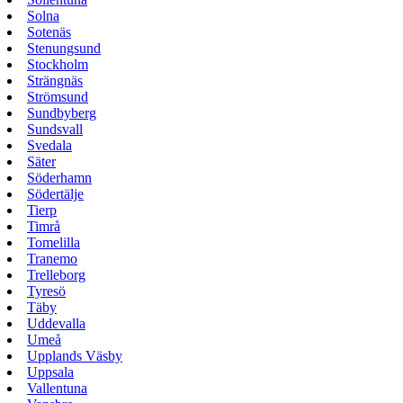
Solna
Sotenäs
Stenungsund
Stockholm
Strängnäs
Strömsund
Sundbyberg
Sundsvall
Svedala
Säter
Söderhamn
Södertälje
Tierp
Timrå
Tomelilla
Tranemo
Trelleborg
Tyresö
Täby
Uddevalla
Umeå
Upplands Väsby
Uppsala
Vallentuna