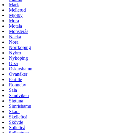
Mark
Mellerud
Mjölby
Mora
Motala
Mönsterås
Nacka
Nora
Norrköping
Nybro
Nyköping
Orsa
Oskarshamn
Ovanåker
Partille
Ronneby
Sala
Sandviken
Sigtuna
Simrishamn
Skara
Skellefteå
Skövde
Sollefteå
Sollentuna