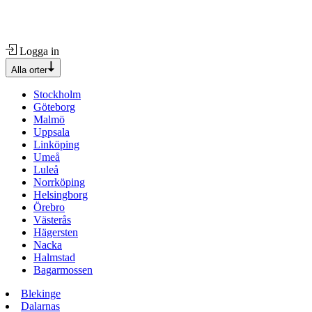
Logga in
Alla orter
Stockholm
Göteborg
Malmö
Uppsala
Linköping
Umeå
Luleå
Norrköping
Helsingborg
Örebro
Västerås
Hägersten
Nacka
Halmstad
Bagarmossen
Blekinge
Dalarnas