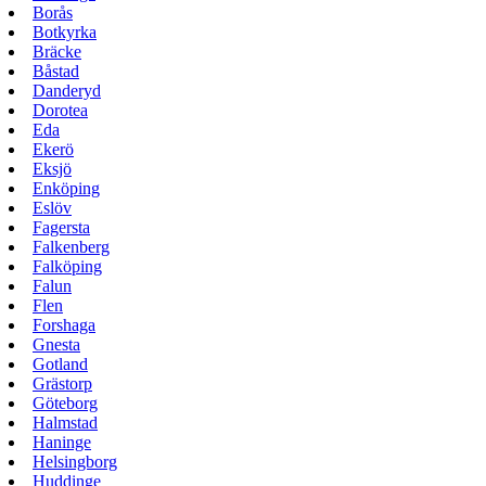
Borås
Botkyrka
Bräcke
Båstad
Danderyd
Dorotea
Eda
Ekerö
Eksjö
Enköping
Eslöv
Fagersta
Falkenberg
Falköping
Falun
Flen
Forshaga
Gnesta
Gotland
Grästorp
Göteborg
Halmstad
Haninge
Helsingborg
Huddinge