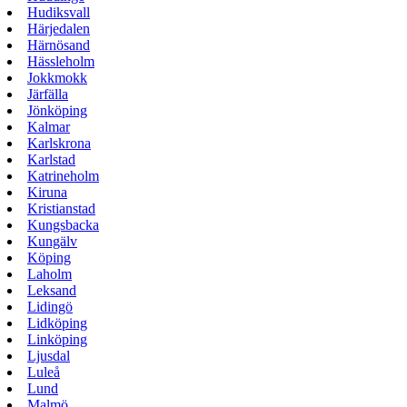
Hudiksvall
Härjedalen
Härnösand
Hässleholm
Jokkmokk
Järfälla
Jönköping
Kalmar
Karlskrona
Karlstad
Katrineholm
Kiruna
Kristianstad
Kungsbacka
Kungälv
Köping
Laholm
Leksand
Lidingö
Lidköping
Linköping
Ljusdal
Luleå
Lund
Malmö