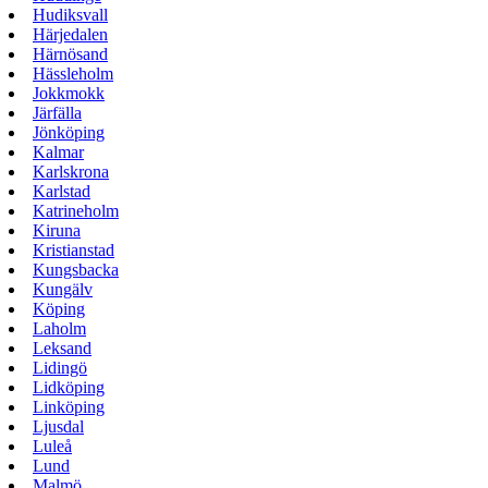
Hudiksvall
Härjedalen
Härnösand
Hässleholm
Jokkmokk
Järfälla
Jönköping
Kalmar
Karlskrona
Karlstad
Katrineholm
Kiruna
Kristianstad
Kungsbacka
Kungälv
Köping
Laholm
Leksand
Lidingö
Lidköping
Linköping
Ljusdal
Luleå
Lund
Malmö