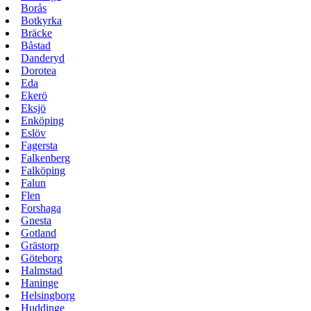
Borås
Botkyrka
Bräcke
Båstad
Danderyd
Dorotea
Eda
Ekerö
Eksjö
Enköping
Eslöv
Fagersta
Falkenberg
Falköping
Falun
Flen
Forshaga
Gnesta
Gotland
Grästorp
Göteborg
Halmstad
Haninge
Helsingborg
Huddinge