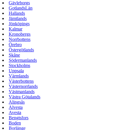
Gävleborgs
GotlandsLän
Hallands
Jämtlands
Jönköpings
Kalmar
Kronobergs
Norrbottens
Örebro
Östergötlands
Skåne
Södermanlands
Stockholms
Uppsala
Värmlands
Västerbottens
Västernorrlands
Västmanlands
Västra Götalands
Alingsås
Alvesta
Avesta
Bengtsfors
Boden
Borlänge