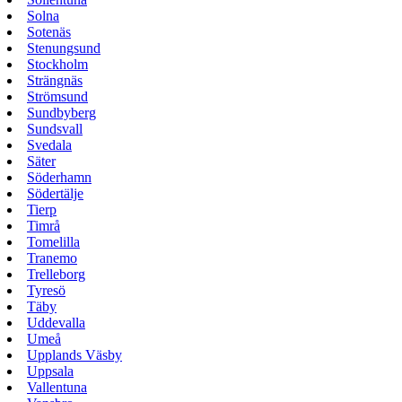
Solna
Sotenäs
Stenungsund
Stockholm
Strängnäs
Strömsund
Sundbyberg
Sundsvall
Svedala
Säter
Söderhamn
Södertälje
Tierp
Timrå
Tomelilla
Tranemo
Trelleborg
Tyresö
Täby
Uddevalla
Umeå
Upplands Väsby
Uppsala
Vallentuna