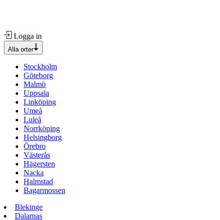
Logga in
Alla orter
Stockholm
Göteborg
Malmö
Uppsala
Linköping
Umeå
Luleå
Norrköping
Helsingborg
Örebro
Västerås
Hägersten
Nacka
Halmstad
Bagarmossen
Blekinge
Dalarnas