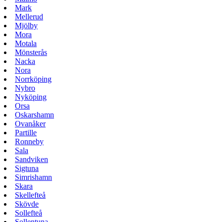
Mark
Mellerud
Mjölby
Mora
Motala
Mönsterås
Nacka
Nora
Norrköping
Nybro
Nyköping
Orsa
Oskarshamn
Ovanåker
Partille
Ronneby
Sala
Sandviken
Sigtuna
Simrishamn
Skara
Skellefteå
Skövde
Sollefteå
Sollentuna