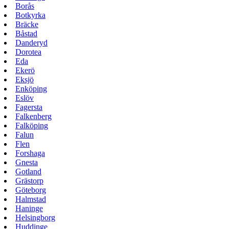
Borås
Botkyrka
Bräcke
Båstad
Danderyd
Dorotea
Eda
Ekerö
Eksjö
Enköping
Eslöv
Fagersta
Falkenberg
Falköping
Falun
Flen
Forshaga
Gnesta
Gotland
Grästorp
Göteborg
Halmstad
Haninge
Helsingborg
Huddinge