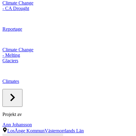
Climate Change
- CA Drought
Reportage
Climate Change
- Melting
Glaciers
Climates
Projekt av
Ann Johansson
Los
Ånge Kommun
Västernorrlands Län