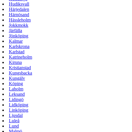
Hudiksvall
Härjedalen
Härnösand
Hässleholm
Jokkmokk
Järfälla
Jönköping
Kalmar
Karlskrona
Karlstad
Katrineholm
Kiruna
Kristianstad
Kungsbacka
Kungälv
Köping
Laholm
Leksand
Lidingö
Lidköping
Linköping
Ljusdal
Luleå
Lund
Malmö