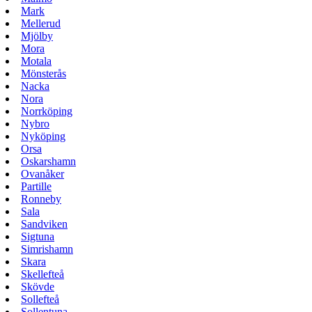
Mark
Mellerud
Mjölby
Mora
Motala
Mönsterås
Nacka
Nora
Norrköping
Nybro
Nyköping
Orsa
Oskarshamn
Ovanåker
Partille
Ronneby
Sala
Sandviken
Sigtuna
Simrishamn
Skara
Skellefteå
Skövde
Sollefteå
Sollentuna