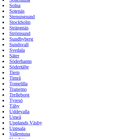
Solna
Sotenäs
Stenungsund
Stockholm
Strängnäs
Strömsund
Sundbyberg
Sundsvall
Svedala
Säter
Söderhamn
Södertälje
Tierp
Timrå
Tomelilla
Tranemo
Trelleborg
Tyresö
Täby
Uddevalla
Umeå
Upplands Väsby
Uppsala
Vallentuna