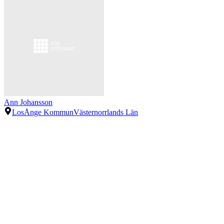
Ann Johansson
Los
Ånge Kommun
Västernorrlands Län