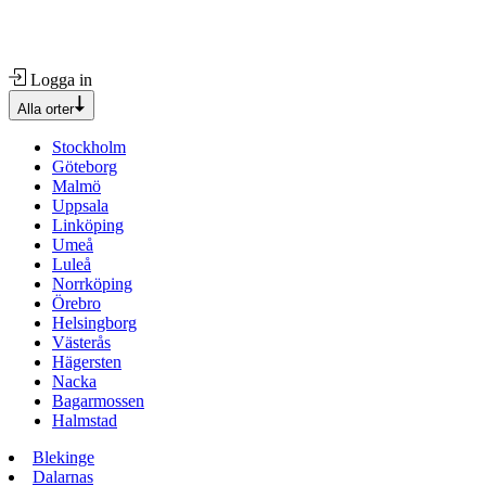
Logga in
Alla orter
Stockholm
Göteborg
Malmö
Uppsala
Linköping
Umeå
Luleå
Norrköping
Örebro
Helsingborg
Västerås
Hägersten
Nacka
Bagarmossen
Halmstad
Blekinge
Dalarnas