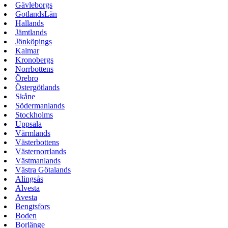
Gävleborgs
GotlandsLän
Hallands
Jämtlands
Jönköpings
Kalmar
Kronobergs
Norrbottens
Örebro
Östergötlands
Skåne
Södermanlands
Stockholms
Uppsala
Värmlands
Västerbottens
Västernorrlands
Västmanlands
Västra Götalands
Alingsås
Alvesta
Avesta
Bengtsfors
Boden
Borlänge