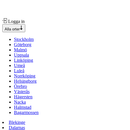
Logga in
Alla orter
Stockholm
Göteborg
Malmö
Uppsala
Linköping
Umeå
Luleå
Norrköping
Helsingborg
Örebro
Västerås
Hägersten
Nacka
Halmstad
Bagarmossen
Blekinge
Dalarnas