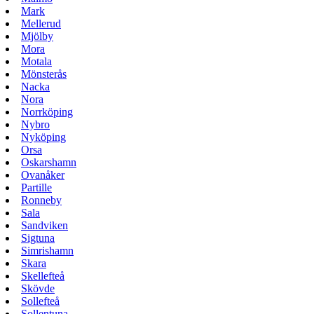
Mark
Mellerud
Mjölby
Mora
Motala
Mönsterås
Nacka
Nora
Norrköping
Nybro
Nyköping
Orsa
Oskarshamn
Ovanåker
Partille
Ronneby
Sala
Sandviken
Sigtuna
Simrishamn
Skara
Skellefteå
Skövde
Sollefteå
Sollentuna