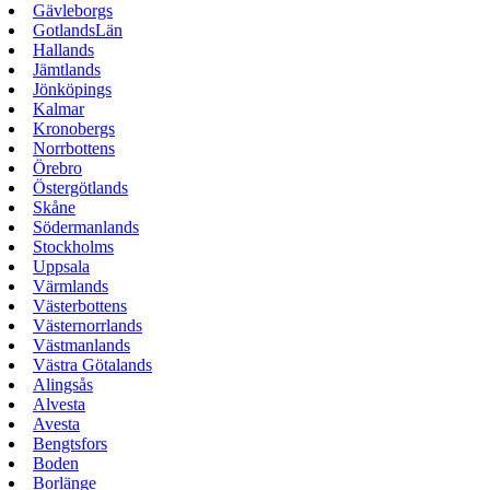
Gävleborgs
GotlandsLän
Hallands
Jämtlands
Jönköpings
Kalmar
Kronobergs
Norrbottens
Örebro
Östergötlands
Skåne
Södermanlands
Stockholms
Uppsala
Värmlands
Västerbottens
Västernorrlands
Västmanlands
Västra Götalands
Alingsås
Alvesta
Avesta
Bengtsfors
Boden
Borlänge