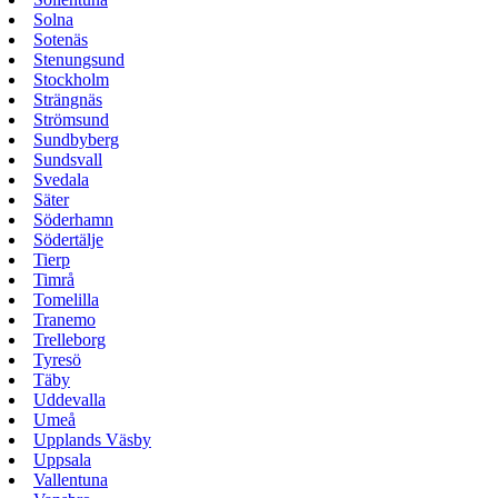
Solna
Sotenäs
Stenungsund
Stockholm
Strängnäs
Strömsund
Sundbyberg
Sundsvall
Svedala
Säter
Söderhamn
Södertälje
Tierp
Timrå
Tomelilla
Tranemo
Trelleborg
Tyresö
Täby
Uddevalla
Umeå
Upplands Väsby
Uppsala
Vallentuna