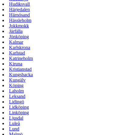
Hudiksvall
Härjedalen
Härnösand
Hässleholm
Jokkmokk
Järfälla
Jönköping
Kalmar
Karlskrona
Karlstad
Katrineholm
Kiruna
Kristianstad
Kungsbacka
Kungälv
Köping
Laholm
Leksand
Lidingö
Lidköping
Linköping
Ljusdal
Luleå
Lund
Malmö