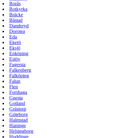
Borås
Botkyrka
Bräcke
Båstad
Danderyd
Dorotea
Eda
Ekerö
Eksjö
Enköping
Eslöv
Fagersta
Falkenberg
Falköping
Falun
Flen
Forshaga
Gnesta
Gotland
Grästorp
Göteborg
Halmstad
Haninge
Helsingborg
Huddinge