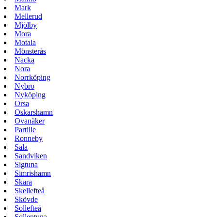
Mark
Mellerud
Mjölby
Mora
Motala
Mönsterås
Nacka
Nora
Norrköping
Nybro
Nyköping
Orsa
Oskarshamn
Ovanåker
Partille
Ronneby
Sala
Sandviken
Sigtuna
Simrishamn
Skara
Skellefteå
Skövde
Sollefteå
Sollentuna