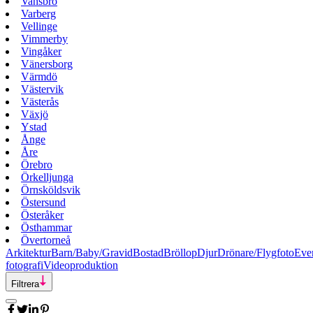
Vansbro
Varberg
Vellinge
Vimmerby
Vingåker
Vänersborg
Värmdö
Västervik
Västerås
Växjö
Ystad
Ånge
Åre
Örebro
Örkelljunga
Örnsköldsvik
Östersund
Österåker
Östhammar
Övertorneå
Arkitektur
Barn/Baby/Gravid
Bostad
Bröllop
Djur
Drönare/Flygfoto
Eve
fotografi
Videoproduktion
Filtrera