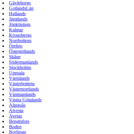
Gävleborgs
GotlandsLän
Hallands
Jämtlands
Jönköpings
Kalmar
Kronobergs
Norrbottens
Örebro
Östergötlands
Skåne
Södermanlands
Stockholms
Uppsala
Värmlands
Västerbottens
Västernorrlands
Västmanlands
Västra Götalands
Alingsås
Alvesta
Avesta
Bengtsfors
Boden
Borlänge