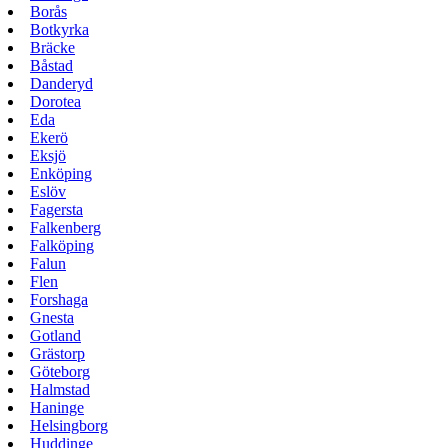
Borås
Botkyrka
Bräcke
Båstad
Danderyd
Dorotea
Eda
Ekerö
Eksjö
Enköping
Eslöv
Fagersta
Falkenberg
Falköping
Falun
Flen
Forshaga
Gnesta
Gotland
Grästorp
Göteborg
Halmstad
Haninge
Helsingborg
Huddinge