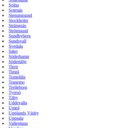
Solna
Sotenäs
Stenungsund
Stockholm
Strängnäs
Strömsund
Sundbyberg
Sundsvall
Svedala
Säter
Söderhamn
Södertälje
Tierp
Timrå
Tomelilla
Tranemo
Trelleborg
Tyresö
Täby
Uddevalla
Umeå
Upplands Väsby
Uppsala
Vallentuna