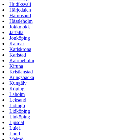
Hudiksvall
Härjedalen
Härnösand
Hässleholm
Jokkmokk
Järfälla
Jönköping
Kalmar
Karlskrona
Karlstad
Katrineholm
Kiruna
Kristianstad
Kungsbacka
Kungälv
Köping
Laholm
Leksand
Lidingö
Lidköping
Linköping
Ljusdal
Luleå
Lund
Malmö