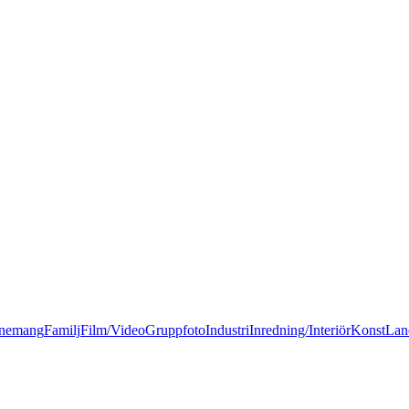
nemang
Familj
Film/Video
Gruppfoto
Industri
Inredning/Interiör
Konst
Lan