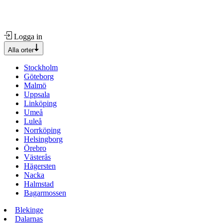
Logga in
Alla orter
Stockholm
Göteborg
Malmö
Uppsala
Linköping
Umeå
Luleå
Norrköping
Helsingborg
Örebro
Västerås
Hägersten
Nacka
Halmstad
Bagarmossen
Blekinge
Dalarnas