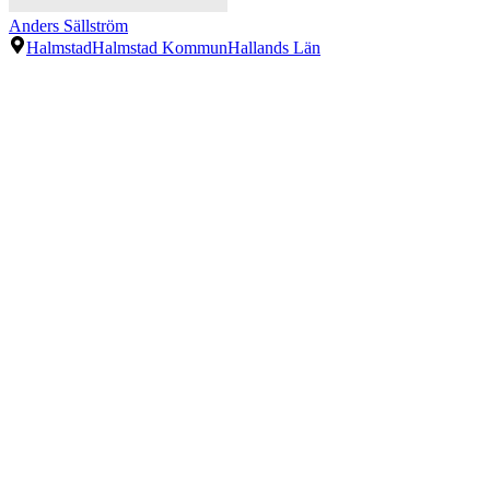
Anders Sällström
Halmstad
Halmstad Kommun
Hallands Län