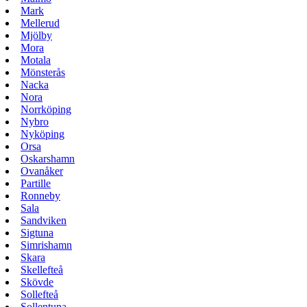
Mark
Mellerud
Mjölby
Mora
Motala
Mönsterås
Nacka
Nora
Norrköping
Nybro
Nyköping
Orsa
Oskarshamn
Ovanåker
Partille
Ronneby
Sala
Sandviken
Sigtuna
Simrishamn
Skara
Skellefteå
Skövde
Sollefteå
Sollentuna