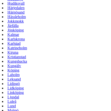
Hudiksvall
Härjedalen
Härnösand
Hässleholm
Jokkmokk
Järfälla
Jönköping
Kalmar
Karlskrona
Karlstad
Katrineholm
Kiruna
Kristianstad
Kungsbacka
Kungälv
Köping
Laholm
Leksand
Lidingö
Lidköping
Linköping
Ljusdal
Luleå
Lund
Malmö