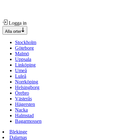
Logga in
Alla orter
Stockholm
Göteborg
Malmö
Uppsala
Linköping
Umeå
Luleå
Norrköping
Helsingborg
Örebro
Västerås
Hägersten
Nacka
Halmstad
Bagarmossen
Blekinge
Dalarnas