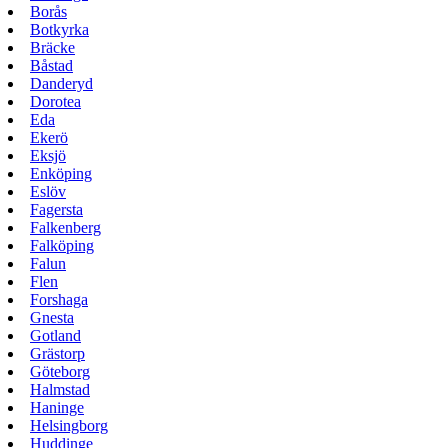
Borås
Botkyrka
Bräcke
Båstad
Danderyd
Dorotea
Eda
Ekerö
Eksjö
Enköping
Eslöv
Fagersta
Falkenberg
Falköping
Falun
Flen
Forshaga
Gnesta
Gotland
Grästorp
Göteborg
Halmstad
Haninge
Helsingborg
Huddinge