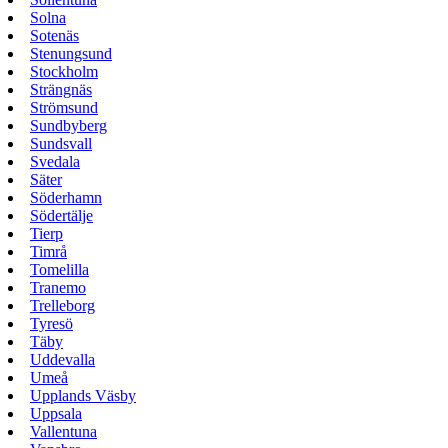
Solna
Sotenäs
Stenungsund
Stockholm
Strängnäs
Strömsund
Sundbyberg
Sundsvall
Svedala
Säter
Söderhamn
Södertälje
Tierp
Timrå
Tomelilla
Tranemo
Trelleborg
Tyresö
Täby
Uddevalla
Umeå
Upplands Väsby
Uppsala
Vallentuna