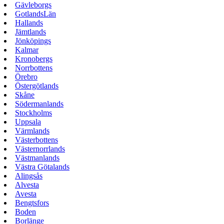
Gävleborgs
GotlandsLän
Hallands
Jämtlands
Jönköpings
Kalmar
Kronobergs
Norrbottens
Örebro
Östergötlands
Skåne
Södermanlands
Stockholms
Uppsala
Värmlands
Västerbottens
Västernorrlands
Västmanlands
Västra Götalands
Alingsås
Alvesta
Avesta
Bengtsfors
Boden
Borlänge