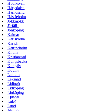
Hudiksvall
Härjedalen
Härnösand
Hässleholm
Jokkmokk
Järfälla
Jönköping
Kalmar
Karlskrona
Karlstad
Katrineholm
Kiruna
Kristianstad
Kungsbacka
Kungälv
Köping
Laholm
Leksand
Lidingö
Lidköping
Linköping
Ljusdal
Luleå
Lund
Malmö