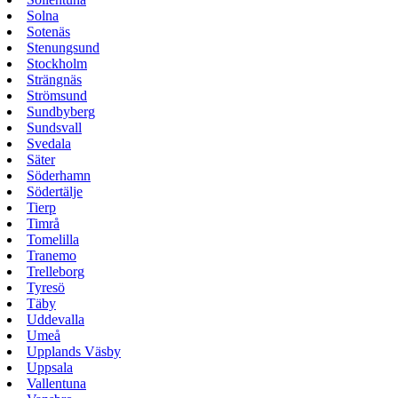
Solna
Sotenäs
Stenungsund
Stockholm
Strängnäs
Strömsund
Sundbyberg
Sundsvall
Svedala
Säter
Söderhamn
Södertälje
Tierp
Timrå
Tomelilla
Tranemo
Trelleborg
Tyresö
Täby
Uddevalla
Umeå
Upplands Väsby
Uppsala
Vallentuna