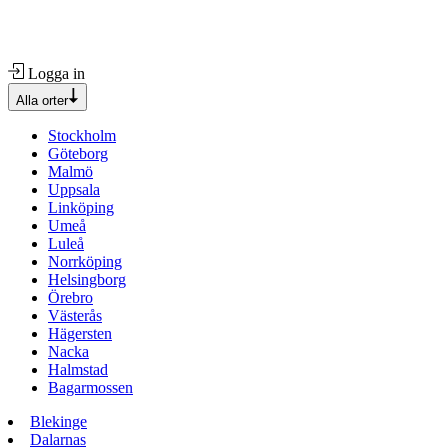
Logga in
Alla orter
Stockholm
Göteborg
Malmö
Uppsala
Linköping
Umeå
Luleå
Norrköping
Helsingborg
Örebro
Västerås
Hägersten
Nacka
Halmstad
Bagarmossen
Blekinge
Dalarnas