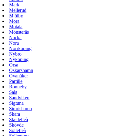
Mark
Mellerud
Mjölby
Mora
Motala
Mönsterås
Nacka
Nora
Norrköping
Nybro
Nyköping
Orsa
Oskarshamn
Ovanåker
Partille
Ronneby
Sala
Sandviken
Sigtuna
Simrishamn
Skara
Skellefteå
Skövde
Sollefteå
Sollentuna