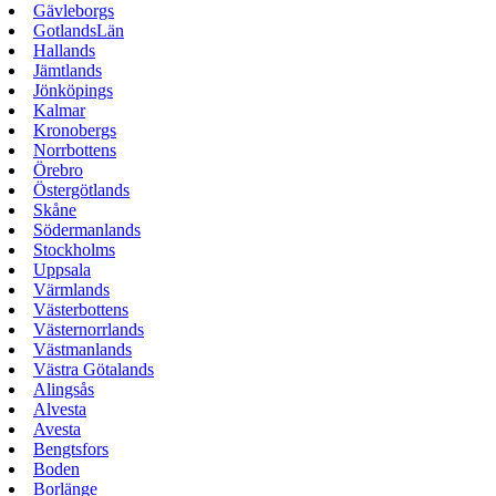
Gävleborgs
GotlandsLän
Hallands
Jämtlands
Jönköpings
Kalmar
Kronobergs
Norrbottens
Örebro
Östergötlands
Skåne
Södermanlands
Stockholms
Uppsala
Värmlands
Västerbottens
Västernorrlands
Västmanlands
Västra Götalands
Alingsås
Alvesta
Avesta
Bengtsfors
Boden
Borlänge