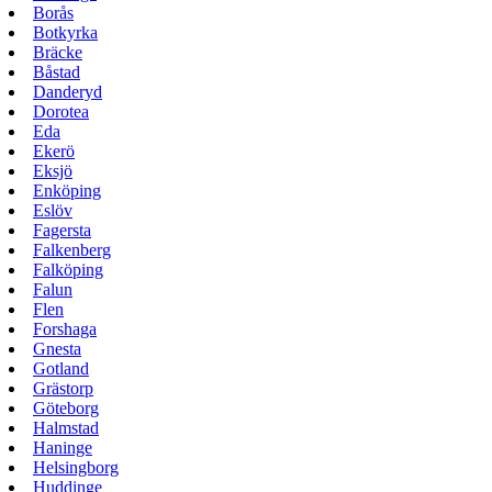
Borås
Botkyrka
Bräcke
Båstad
Danderyd
Dorotea
Eda
Ekerö
Eksjö
Enköping
Eslöv
Fagersta
Falkenberg
Falköping
Falun
Flen
Forshaga
Gnesta
Gotland
Grästorp
Göteborg
Halmstad
Haninge
Helsingborg
Huddinge