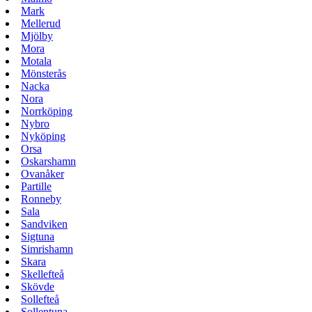
Mark
Mellerud
Mjölby
Mora
Motala
Mönsterås
Nacka
Nora
Norrköping
Nybro
Nyköping
Orsa
Oskarshamn
Ovanåker
Partille
Ronneby
Sala
Sandviken
Sigtuna
Simrishamn
Skara
Skellefteå
Skövde
Sollefteå
Sollentuna