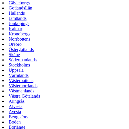
Gävleborgs
GotlandsLän
Hallands
Jämtlands
Jönköpings
Kalmar
Kronobergs
Norrbottens
Örebro
Östergötlands
Skåne
Södermanlands
Stockholms
Uppsala
Värmlands
Västerbottens
Västernorrlands
Västmanlands
Västra Götalands
Alingsås
Alvesta
Avesta
Bengtsfors
Boden
Borlänge