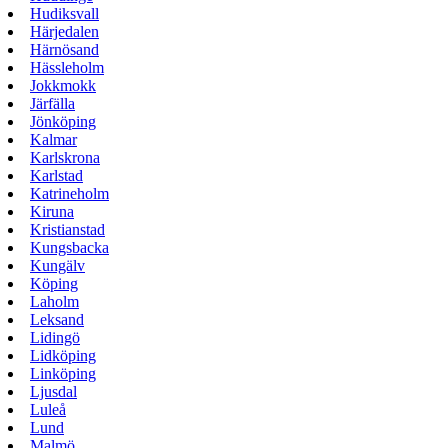
Hudiksvall
Härjedalen
Härnösand
Hässleholm
Jokkmokk
Järfälla
Jönköping
Kalmar
Karlskrona
Karlstad
Katrineholm
Kiruna
Kristianstad
Kungsbacka
Kungälv
Köping
Laholm
Leksand
Lidingö
Lidköping
Linköping
Ljusdal
Luleå
Lund
Malmö