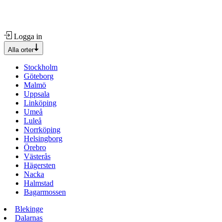
Logga in
Alla orter
Stockholm
Göteborg
Malmö
Uppsala
Linköping
Umeå
Luleå
Norrköping
Helsingborg
Örebro
Västerås
Hägersten
Nacka
Halmstad
Bagarmossen
Blekinge
Dalarnas