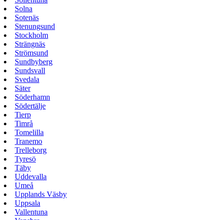
Solna
Sotenäs
Stenungsund
Stockholm
Strängnäs
Strömsund
Sundbyberg
Sundsvall
Svedala
Säter
Söderhamn
Södertälje
Tierp
Timrå
Tomelilla
Tranemo
Trelleborg
Tyresö
Täby
Uddevalla
Umeå
Upplands Väsby
Uppsala
Vallentuna