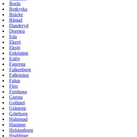
Borås
Botkyrka
Bräcke
Båstad
Danderyd
Dorotea
Eda
Ekerö
Eksjö
Enköping
Eslöv
Fagersta
Falkenberg
Falköping
Falun
Flen
Forshaga
Gnesta
Gotland
Grästorp
Göteborg
Halmstad
Haninge
Helsingborg
Huddinge