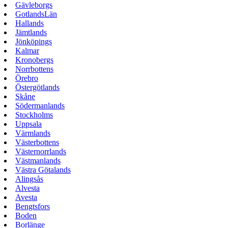
Gävleborgs
GotlandsLän
Hallands
Jämtlands
Jönköpings
Kalmar
Kronobergs
Norrbottens
Örebro
Östergötlands
Skåne
Södermanlands
Stockholms
Uppsala
Värmlands
Västerbottens
Västernorrlands
Västmanlands
Västra Götalands
Alingsås
Alvesta
Avesta
Bengtsfors
Boden
Borlänge