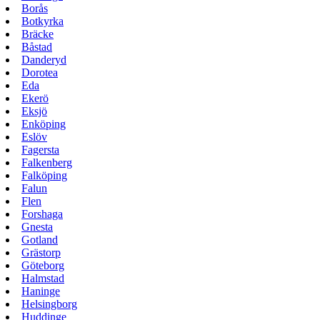
Borås
Botkyrka
Bräcke
Båstad
Danderyd
Dorotea
Eda
Ekerö
Eksjö
Enköping
Eslöv
Fagersta
Falkenberg
Falköping
Falun
Flen
Forshaga
Gnesta
Gotland
Grästorp
Göteborg
Halmstad
Haninge
Helsingborg
Huddinge