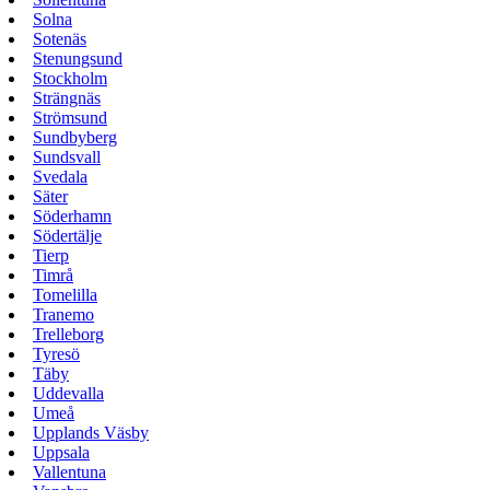
Solna
Sotenäs
Stenungsund
Stockholm
Strängnäs
Strömsund
Sundbyberg
Sundsvall
Svedala
Säter
Söderhamn
Södertälje
Tierp
Timrå
Tomelilla
Tranemo
Trelleborg
Tyresö
Täby
Uddevalla
Umeå
Upplands Väsby
Uppsala
Vallentuna