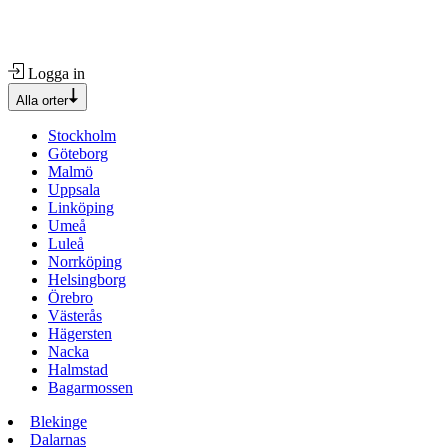
Logga in
Alla orter
Stockholm
Göteborg
Malmö
Uppsala
Linköping
Umeå
Luleå
Norrköping
Helsingborg
Örebro
Västerås
Hägersten
Nacka
Halmstad
Bagarmossen
Blekinge
Dalarnas