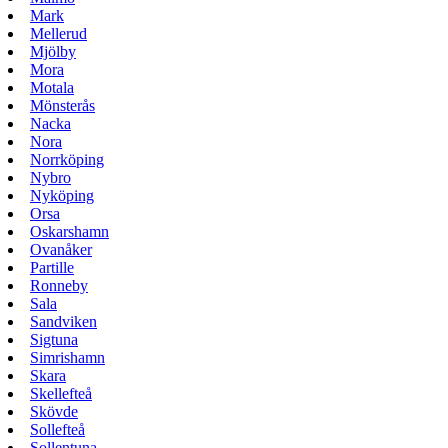
Mark
Mellerud
Mjölby
Mora
Motala
Mönsterås
Nacka
Nora
Norrköping
Nybro
Nyköping
Orsa
Oskarshamn
Ovanåker
Partille
Ronneby
Sala
Sandviken
Sigtuna
Simrishamn
Skara
Skellefteå
Skövde
Sollefteå
Sollentuna