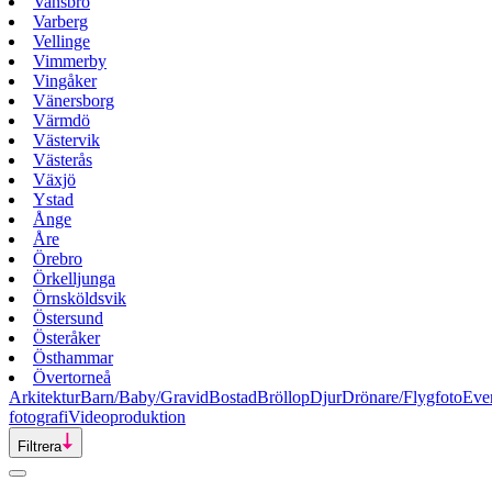
Vansbro
Varberg
Vellinge
Vimmerby
Vingåker
Vänersborg
Värmdö
Västervik
Västerås
Växjö
Ystad
Ånge
Åre
Örebro
Örkelljunga
Örnsköldsvik
Östersund
Österåker
Östhammar
Övertorneå
Arkitektur
Barn/Baby/Gravid
Bostad
Bröllop
Djur
Drönare/Flygfoto
Eve
fotografi
Videoproduktion
Filtrera