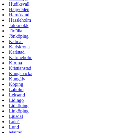
Hudiksvall
Härjedalen
Härnösand
Hässleholm
Jokkmokk
Järfälla
Jönköping
Kalmar
Karlskrona
Karlstad
Katrineholm
Kiruna
Kristianstad
Kungsbacka
Kungälv
Köping
Laholm
Leksand
Lidingö
Lidköping
Linköping
Ljusdal
Luleå
Lund
Malmö