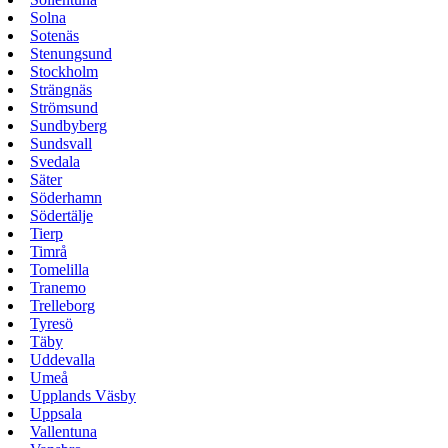
Solna
Sotenäs
Stenungsund
Stockholm
Strängnäs
Strömsund
Sundbyberg
Sundsvall
Svedala
Säter
Söderhamn
Södertälje
Tierp
Timrå
Tomelilla
Tranemo
Trelleborg
Tyresö
Täby
Uddevalla
Umeå
Upplands Väsby
Uppsala
Vallentuna