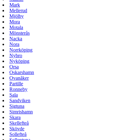
Mark
Mellerud
Mjölby
Mora
Motala
Mönsterås
Nacka
Nora
Norrköping
Nybro
Nyköping
Orsa
Oskarshamn
Ovanåker
Partille
Ronneby
Sala
Sandviken
Sigtuna
Simrishamn
Skara
Skellefteå
Skövde
Sollefteå
Sollentuna