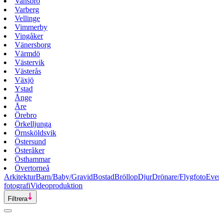
Vansbro
Varberg
Vellinge
Vimmerby
Vingåker
Vänersborg
Värmdö
Västervik
Västerås
Växjö
Ystad
Ånge
Åre
Örebro
Örkelljunga
Örnsköldsvik
Östersund
Österåker
Östhammar
Övertorneå
Arkitektur
Barn/Baby/Gravid
Bostad
Bröllop
Djur
Drönare/Flygfoto
Eve
fotografi
Videoproduktion
Filtrera