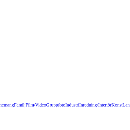
nemang
Familj
Film/Video
Gruppfoto
Industri
Inredning/Interiör
Konst
Lan