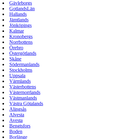
Gävleborgs
GotlandsLän
Hallands
Jämtlands
Jönköpings
Kalmar
Kronobergs
Norrbottens
Örebro
Östergötlands
Skåne
Södermanlands
Stockholms
Uppsala
Värmlands
Västerbottens
Västernorrlands
Västmanlands
Västra Götalands
Alingsås
Alvesta
Avesta
Bengtsfors
Boden
Borlänge