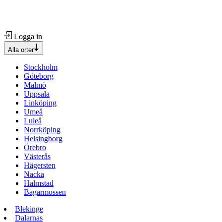
Logga in
Alla orter
Stockholm
Göteborg
Malmö
Uppsala
Linköping
Umeå
Luleå
Norrköping
Helsingborg
Örebro
Västerås
Hägersten
Nacka
Halmstad
Bagarmossen
Blekinge
Dalarnas