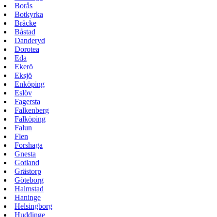
Borås
Botkyrka
Bräcke
Båstad
Danderyd
Dorotea
Eda
Ekerö
Eksjö
Enköping
Eslöv
Fagersta
Falkenberg
Falköping
Falun
Flen
Forshaga
Gnesta
Gotland
Grästorp
Göteborg
Halmstad
Haninge
Helsingborg
Huddinge