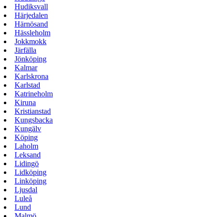
Hudiksvall
Härjedalen
Härnösand
Hässleholm
Jokkmokk
Järfälla
Jönköping
Kalmar
Karlskrona
Karlstad
Katrineholm
Kiruna
Kristianstad
Kungsbacka
Kungälv
Köping
Laholm
Leksand
Lidingö
Lidköping
Linköping
Ljusdal
Luleå
Lund
Malmö