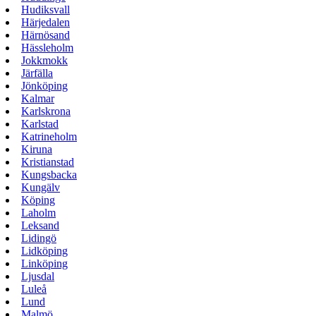
Hudiksvall
Härjedalen
Härnösand
Hässleholm
Jokkmokk
Järfälla
Jönköping
Kalmar
Karlskrona
Karlstad
Katrineholm
Kiruna
Kristianstad
Kungsbacka
Kungälv
Köping
Laholm
Leksand
Lidingö
Lidköping
Linköping
Ljusdal
Luleå
Lund
Malmö