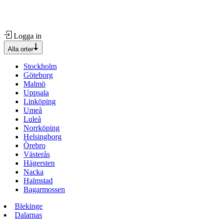
Logga in
Alla orter
Stockholm
Göteborg
Malmö
Uppsala
Linköping
Umeå
Luleå
Norrköping
Helsingborg
Örebro
Västerås
Hägersten
Nacka
Halmstad
Bagarmossen
Blekinge
Dalarnas