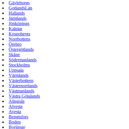
Gävleborgs
GotlandsLän
Hallands
Jämtlands
Jönköpings
Kalmar
Kronobergs
Norrbottens
Örebro
Östergötlands
Skåne
Södermanlands
Stockholms
Uppsala
Värmlands
Västerbottens
Västernorrlands
Västmanlands
Västra Götalands
Alingsås
Alvesta
Avesta
Bengtsfors
Boden
Borlänge