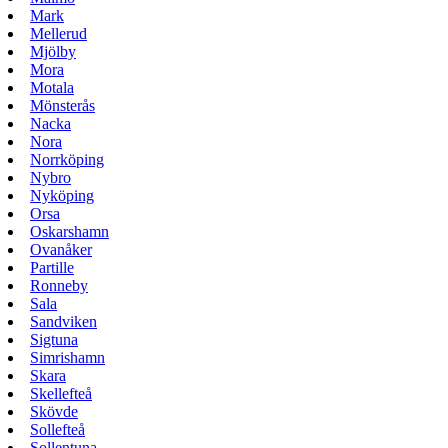
Mark
Mellerud
Mjölby
Mora
Motala
Mönsterås
Nacka
Nora
Norrköping
Nybro
Nyköping
Orsa
Oskarshamn
Ovanåker
Partille
Ronneby
Sala
Sandviken
Sigtuna
Simrishamn
Skara
Skellefteå
Skövde
Sollefteå
Sollentuna