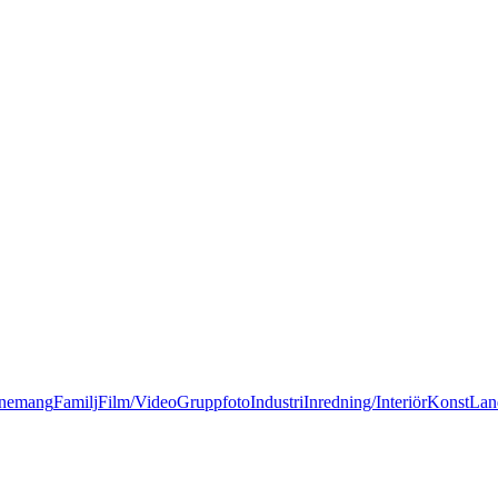
nemang
Familj
Film/Video
Gruppfoto
Industri
Inredning/Interiör
Konst
Lan