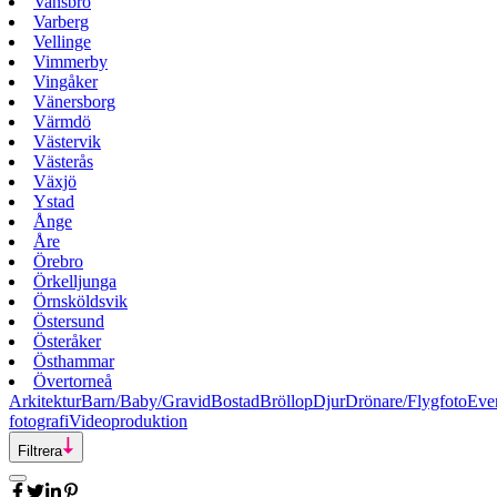
Vansbro
Varberg
Vellinge
Vimmerby
Vingåker
Vänersborg
Värmdö
Västervik
Västerås
Växjö
Ystad
Ånge
Åre
Örebro
Örkelljunga
Örnsköldsvik
Östersund
Österåker
Östhammar
Övertorneå
Arkitektur
Barn/Baby/Gravid
Bostad
Bröllop
Djur
Drönare/Flygfoto
Eve
fotografi
Videoproduktion
Filtrera