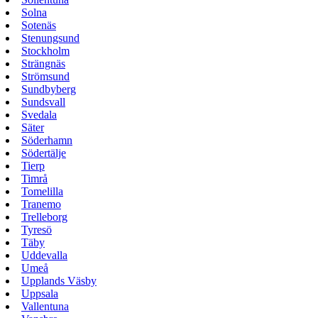
Solna
Sotenäs
Stenungsund
Stockholm
Strängnäs
Strömsund
Sundbyberg
Sundsvall
Svedala
Säter
Söderhamn
Södertälje
Tierp
Timrå
Tomelilla
Tranemo
Trelleborg
Tyresö
Täby
Uddevalla
Umeå
Upplands Väsby
Uppsala
Vallentuna