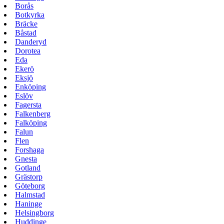
Borås
Botkyrka
Bräcke
Båstad
Danderyd
Dorotea
Eda
Ekerö
Eksjö
Enköping
Eslöv
Fagersta
Falkenberg
Falköping
Falun
Flen
Forshaga
Gnesta
Gotland
Grästorp
Göteborg
Halmstad
Haninge
Helsingborg
Huddinge