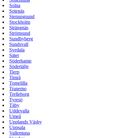
Solna
Sotenäs
Stenungsund
Stockholm
Strängnäs
Strömsund
Sundbyberg
Sundsvall
Svedala
Säter
Söderhamn
Södertälje
Tierp
Timrå
Tomelilla
Tranemo
Trelleborg
Tyresö
Täby
Uddevalla
Umeå
Upplands Väsby
Uppsala
Vallentuna