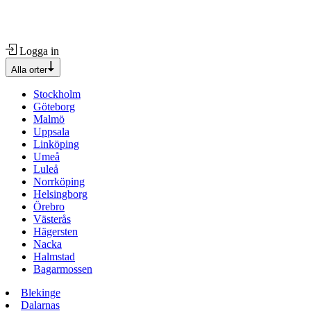
Logga in
Alla orter
Stockholm
Göteborg
Malmö
Uppsala
Linköping
Umeå
Luleå
Norrköping
Helsingborg
Örebro
Västerås
Hägersten
Nacka
Halmstad
Bagarmossen
Blekinge
Dalarnas