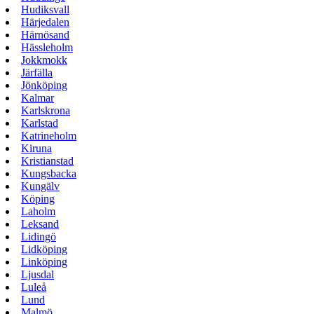
Hudiksvall
Härjedalen
Härnösand
Hässleholm
Jokkmokk
Järfälla
Jönköping
Kalmar
Karlskrona
Karlstad
Katrineholm
Kiruna
Kristianstad
Kungsbacka
Kungälv
Köping
Laholm
Leksand
Lidingö
Lidköping
Linköping
Ljusdal
Luleå
Lund
Malmö