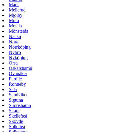
Mark
Mellerud
Mjölby
Mora
Motala
Mönsterås
Nacka
Nora
Norrköping
Nybro
Nyköping
Orsa
Oskarshamn
Ovanåker
Partille
Ronneby
Sala
Sandviken
Sigtuna
Simrishamn
Skara
Skellefteå
Skövde
Sollefteå
Sollentuna