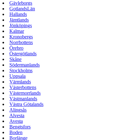
Gävleborgs
GotlandsLän
Hallands
Jämtlands
Jönköpings
Kalmar
Kronobergs
Norrbottens
Örebro
Östergötlands
Skåne
Södermanlands
Stockholms
Uppsala
Värmlands
Västerbottens
Västernorrlands
Västmanlands
Västra Götalands
Alingsås
Alvesta
Avesta
Bengtsfors
Boden
Borlänge