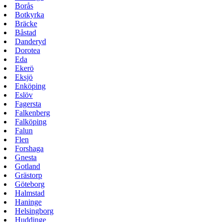
Borås
Botkyrka
Bräcke
Båstad
Danderyd
Dorotea
Eda
Ekerö
Eksjö
Enköping
Eslöv
Fagersta
Falkenberg
Falköping
Falun
Flen
Forshaga
Gnesta
Gotland
Grästorp
Göteborg
Halmstad
Haninge
Helsingborg
Huddinge