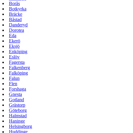
Borås
Botkyrka
Bräcke
Båstad
Danderyd
Dorotea
Eda
Ekerö
Eksjö
Enköping
Eslöv
Fagersta
Falkenberg
Falköping
Falun
Flen
Forshaga
Gnesta
Gotland
Grästorp
Göteborg
Halmstad
Haninge
Helsingborg
Huddinge