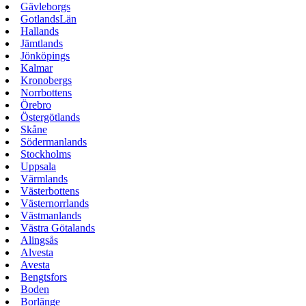
Gävleborgs
GotlandsLän
Hallands
Jämtlands
Jönköpings
Kalmar
Kronobergs
Norrbottens
Örebro
Östergötlands
Skåne
Södermanlands
Stockholms
Uppsala
Värmlands
Västerbottens
Västernorrlands
Västmanlands
Västra Götalands
Alingsås
Alvesta
Avesta
Bengtsfors
Boden
Borlänge