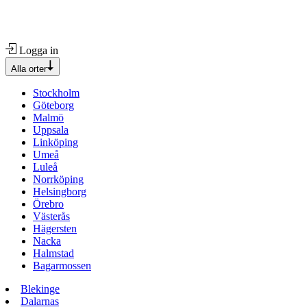
Logga in
Alla orter
Stockholm
Göteborg
Malmö
Uppsala
Linköping
Umeå
Luleå
Norrköping
Helsingborg
Örebro
Västerås
Hägersten
Nacka
Halmstad
Bagarmossen
Blekinge
Dalarnas