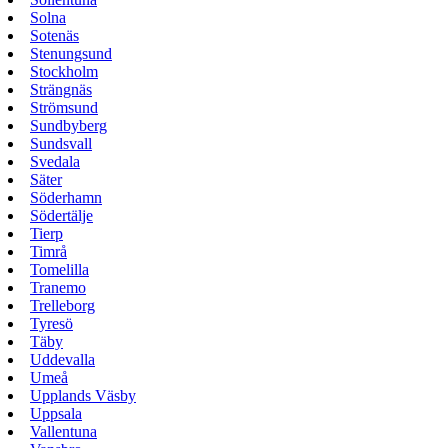
Solna
Sotenäs
Stenungsund
Stockholm
Strängnäs
Strömsund
Sundbyberg
Sundsvall
Svedala
Säter
Söderhamn
Södertälje
Tierp
Timrå
Tomelilla
Tranemo
Trelleborg
Tyresö
Täby
Uddevalla
Umeå
Upplands Väsby
Uppsala
Vallentuna