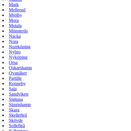
Mark
Mellerud
Mjölby
Mora
Motala
Mönsterås
Nacka
Nora
Norrköping
Nybro
Nyköping
Orsa
Oskarshamn
Ovanåker
Partille
Ronneby
Sala
Sandviken
Sigtuna
Simrishamn
Skara
Skellefteå
Skövde
Sollefteå
Sollentuna