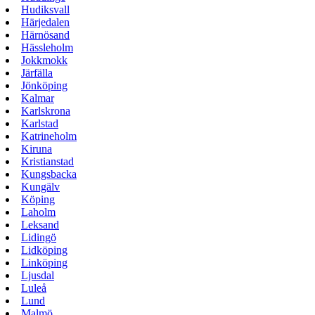
Hudiksvall
Härjedalen
Härnösand
Hässleholm
Jokkmokk
Järfälla
Jönköping
Kalmar
Karlskrona
Karlstad
Katrineholm
Kiruna
Kristianstad
Kungsbacka
Kungälv
Köping
Laholm
Leksand
Lidingö
Lidköping
Linköping
Ljusdal
Luleå
Lund
Malmö