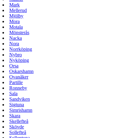
Mark
Mellerud
Mjölby
Mora
Motala
Mönsterås
Nacka
Nora
Norrköping
Nybro
Nyköping
Orsa
Oskarshamn
Ovanåker
Partille
Ronneby
Sala
Sandviken
Sigtuna
Simrishamn
Skara
Skellefteå
Skövde
Sollefteå
Sollentuna