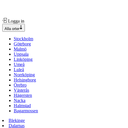
Logga in
Alla orter
Stockholm
Göteborg
Malmö
Uppsala
Linköping
Umeå
Luleå
Norrköping
Helsingborg
Örebro
Västerås
Hägersten
Nacka
Halmstad
Bagarmossen
Blekinge
Dalarnas