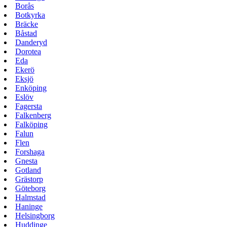
Borås
Botkyrka
Bräcke
Båstad
Danderyd
Dorotea
Eda
Ekerö
Eksjö
Enköping
Eslöv
Fagersta
Falkenberg
Falköping
Falun
Flen
Forshaga
Gnesta
Gotland
Grästorp
Göteborg
Halmstad
Haninge
Helsingborg
Huddinge