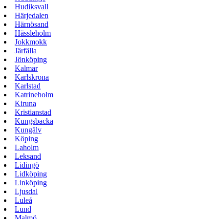
Hudiksvall
Härjedalen
Härnösand
Hässleholm
Jokkmokk
Järfälla
Jönköping
Kalmar
Karlskrona
Karlstad
Katrineholm
Kiruna
Kristianstad
Kungsbacka
Kungälv
Köping
Laholm
Leksand
Lidingö
Lidköping
Linköping
Ljusdal
Luleå
Lund
Malmö