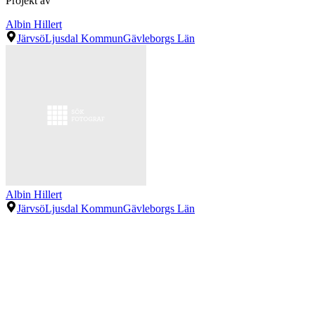
Projekt av
Albin Hillert
Järvsö
Ljusdal Kommun
Gävleborgs Län
Albin Hillert
Järvsö
Ljusdal Kommun
Gävleborgs Län