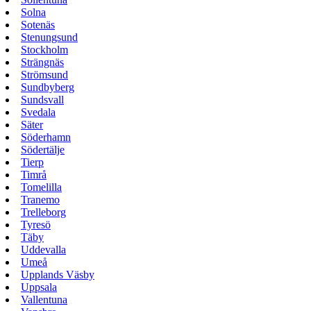
Solna
Sotenäs
Stenungsund
Stockholm
Strängnäs
Strömsund
Sundbyberg
Sundsvall
Svedala
Säter
Söderhamn
Södertälje
Tierp
Timrå
Tomelilla
Tranemo
Trelleborg
Tyresö
Täby
Uddevalla
Umeå
Upplands Väsby
Uppsala
Vallentuna