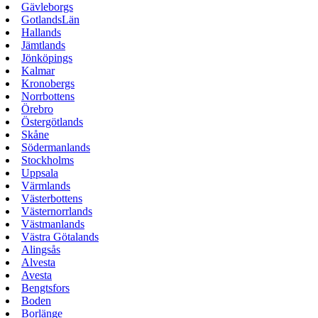
Gävleborgs
GotlandsLän
Hallands
Jämtlands
Jönköpings
Kalmar
Kronobergs
Norrbottens
Örebro
Östergötlands
Skåne
Södermanlands
Stockholms
Uppsala
Värmlands
Västerbottens
Västernorrlands
Västmanlands
Västra Götalands
Alingsås
Alvesta
Avesta
Bengtsfors
Boden
Borlänge